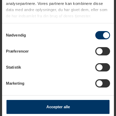
Tekniske specifikationer
analysepartnere. Vores partnere kan kombinere disse
data med andre oplysninger, du har givet dem, eller som
de har indsamlet fra din brug af deres tjenester.
Farve
Sort
Samtykkevalg
Nødvendig
Præferencer
Produkter i samme kategori
Statistik
Marketing
Accepter alle