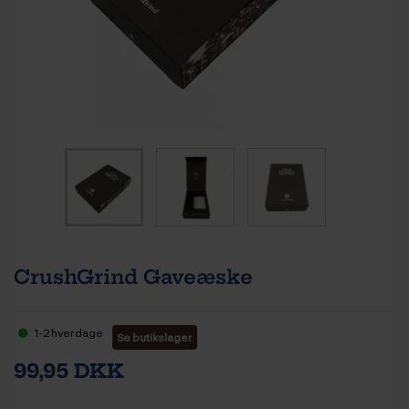
CrushGrind Gaveæske
1-2 hverdage
Se butikslager
99,95 DKK