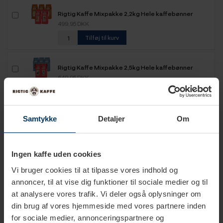
Rigtig Kaffe Mixpakke 2,2kg Hele kaffebønner
499,95 DKK
Tilføj til kurv
Rigtig Kaffe Mixpakke 2,5kg Hele kaffebønner
649,95 DKK
Tilføj til kurv
Samtykke
Detaljer
Om
Rigtig Kaffe Mixpakke 5,2kg Hele kaffebønner
1.099,00 DKK
Tilføj til kurv
Ingen kaffe uden cookies
Vi bruger cookies til at tilpasse vores indhold og
annoncer, til at vise dig funktioner til sociale medier og til
at analysere vores trafik. Vi deler også oplysninger om
din brug af vores hjemmeside med vores partnere inden
for sociale medier, annonceringspartnere og