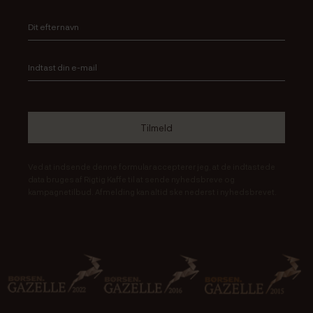
Ved at indsende denne formular accepterer jeg, at de indtastede
data bruges af Rigtig Kaffe til at sende nyhedsbreve og
kampagnetilbud. Afmelding kan altid ske nederst i nyhedsbrevet.