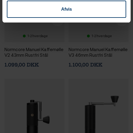
Afvis
1-2 hverdage
1-2 hverdage
Normcore Manuel Kaffemølle
Normcore Manuel Kaffemølle
V2 43mm Rustfri Stål
V3 46mm Rustfri Stål
1.099,00 DKK
1.100,00 DKK