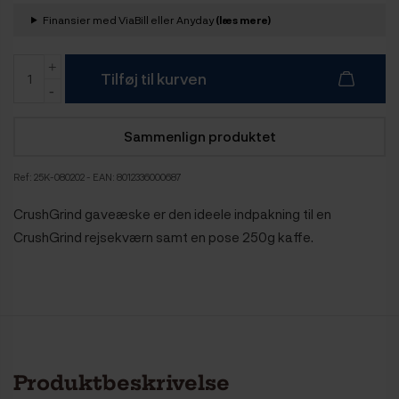
Finansier med ViaBill eller Anyday
(læs mere)
Tilføj til kurven
Sammenlign produktet
Ref:
25K-080202
- EAN: 8012336000687
CrushGrind gaveæske er den ideele indpakning til en
CrushGrind rejsekværn samt en pose 250g kaffe.
Produktbeskrivelse