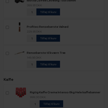
Motta Coffee Leveling Tool 58mm
399,95 DKK
Tilføj til kurv
Profitec Rensebørste Valnød
229,95 DKK
Tilføj til kurv
Rensebørste til kværn Træ
149,95 DKK
Tilføj til kurv
Kaffe
Rigtig Kaffe Crema Intenso 6kg Hele kaffebønner
999,00 DKK
Tilføj til kurv