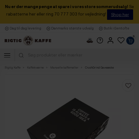
Nu er der mange penge at spare i vores store sommerudsalg!
Se
rabatterne her eller ring 70 777 303 for vejledning!
Shop her
Dag til dag levering
Danmarks største udvalg
Butik i Gentofte
0
Rigtig Kaffe
Kaffekværne
Manuelle kaffemøller
CrushGrind Gaveæske