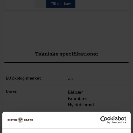
Tilføj til kurv
Tekniske specifikationer
EU Økologi mærket
Ja
Noter
Blåbær
Brombær
Hyldeblomst
Trækketid
4 - 5 min.
Temperatur
95-100°C