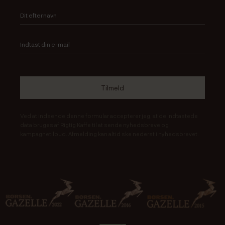
Ved at indsende denne formular accepterer jeg, at de indtastede
data bruges af Rigtig Kaffe til at sende nyhedsbreve og
kampagnetilbud. Afmelding kan altid ske nederst i nyhedsbrevet.