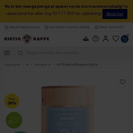
Nu er der mange penge at spare i vores store sommerudsalg!
Se
rabatterne her eller ring 70 777 303 for vejledning!
Shop her
Dag til dag levering
Danmarks største udvalg
Butik i Gentofte
0
Rigtig Kaffe
Te
Økologisk Te
NUTE Gotland Økologisk 100 g Te
Spar
38%