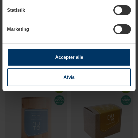
Statistik
Marketing
1-2 hverdage
1-2 hverdage
Supertea Cinnamon Ginger
Supertea Hibiscus Cinnamon
Økologisk Tebreve 20 stk
Økologisk Tebreve 20 stk
Accepter alle
49,00 DKK
49,00 DKK
Afvis