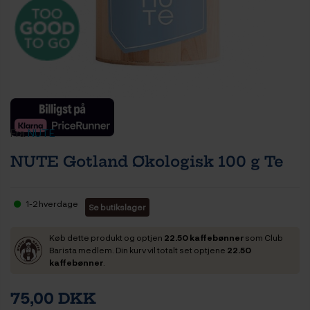
Fra
NUTE
NUTE Gotland Økologisk 100 g Te
1-2 hverdage
Se butikslager
Køb dette produkt og optjen
22.50 kaffebønner
som Club
Barista medlem. Din kurv vil totalt set optjene
22.50
kaffebønner
.
75,00 DKK