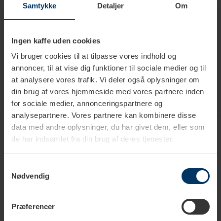
Samtykke
Detaljer
Om
Te type
Sorte teer
Ingen kaffe uden cookies
Te pakning
Løs te
Vi bruger cookies til at tilpasse vores indhold og
annoncer, til at vise dig funktioner til sociale medier og til
at analysere vores trafik. Vi deler også oplysninger om
din brug af vores hjemmeside med vores partnere inden
for sociale medier, annonceringspartnere og
analysepartnere. Vores partnere kan kombinere disse
Produkter i samme kategori
data med andre oplysninger, du har givet dem, eller som
de har indsamlet fra din brug af deres tjenester.
Samtykkevalg
Nødvendig
Præferencer