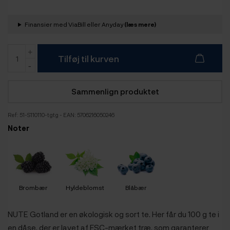
Finansier med ViaBill eller Anyday
(læs mere)
Tilføj til kurven
Sammenlign produktet
Ref:
51-S110110-tgtg
- EAN: 5706216050246
Noter
Brombær
Hyldeblomst
Blåbær
NUTE Gotland er en økologisk og sort te.
Her får du 100 g te i
en dåse, der er lavet af FSC-mærket træ, som garanterer