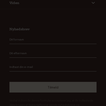
Viden
Nyhedsbrev
Ved at indsende denne formular accepterer jeg, at de indtastede
data bruges af Rigtig Kaffe til at sende nyhedsbreve og