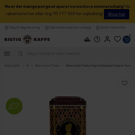
Nu er der mange penge at spare i vores store sommerudsalg!
Se
rabatterne her eller ring 70 777 303 for vejledning!
Shop her
Dag til dag levering
Danmarks største udvalg
Butik i Gentofte
0
Rigtig Kaffe
Te
Østerlandsk Thehus
Østerlandsk Thehus English Breakfast Organic Pyramid