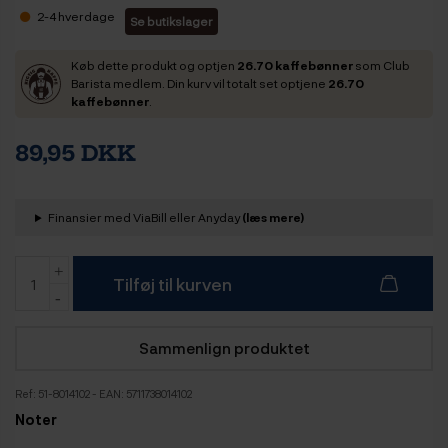
2-4 hverdage
Se butikslager
Køb dette produkt og optjen
26.70 kaffebønner
som Club
Barista medlem. Din kurv vil totalt set optjene
26.70
kaffebønner
.
89,95 DKK
Finansier med ViaBill eller Anyday
(læs mere)
Tilføj til kurven
Sammenlign produktet
Ref:
51-8014102
- EAN: 5711738014102
Noter