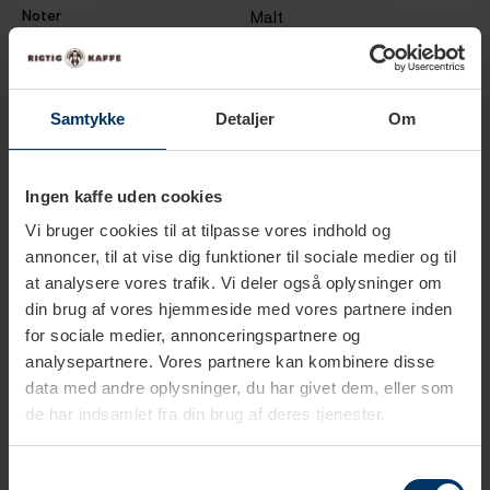
Noter
Malt
Sort te
Te styrke
Medium
Samtykke
Detaljer
Om
Trækketid
2-3 min.
Temperatur
100°C
Ingen kaffe uden cookies
Vi bruger cookies til at tilpasse vores indhold og
Koffein niveau
Lavt
annoncer, til at vise dig funktioner til sociale medier og til
at analysere vores trafik. Vi deler også oplysninger om
Te type
Sorte teer
din brug af vores hjemmeside med vores partnere inden
for sociale medier, annonceringspartnere og
Te pakning
Tebreve
analysepartnere. Vores partnere kan kombinere disse
data med andre oplysninger, du har givet dem, eller som
de har indsamlet fra din brug af deres tjenester.
Samtykkevalg