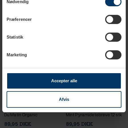
Nødvendig
Produkter i samme kategori
Præferencer
Statistik
Marketing
Accepter alle
1-2 hverdage
1-2 hverdage
Afvis
Østerlandsk Thehus Rosee
Østerlandsk Thehus Cool
Du Matin Organic
Mint Pyramidetebreve 12 stk
Pyramidetebreve 12 stk
89,95 DKK
89,95 DKK