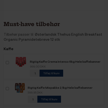
Must-have tilbehør
Tilbehør passer til
Østerlandsk Thehus English Breakfast
Organic Pyramidetebreve 12 stk
Kaffe
Rigtig Kaffe Crema Intenso 6kg Hele kaffebønner
999,00 DKK
Tilføj til kurv
Rigtig Kaffe Mixpakke 2,1kg Hele kaffebønner
599,95 DKK
Tilføj til kurv