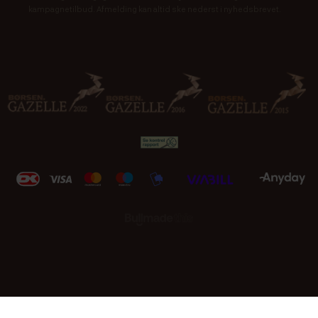
kampagnetilbud. Afmelding kan altid ske nederst i nyhedsbrevet.