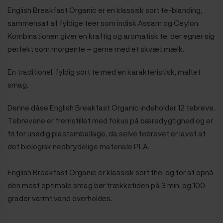
English Breakfast Organic er en klassisk sort te-blanding,
sammensat af fyldige teer som indisk Assam og Ceylon.
Kombinationen giver en kraftig og aromatisk te, der egner sig
perfekt som morgente – gerne med et skvæt mælk.
En traditionel, fyldig sort te med en karakteristisk, maltet
smag.
Denne dåse English Breakfast Organic indeholder 12 tebreve.
Tebrevene er fremstillet med fokus på bæredygtighed og er
fri for unødig plastemballage, da selve tebrevet er lavet af
det biologisk nedbrydelige materiale PLA.
English Breakfast Organic er klassisk sort the, og for at opnå
den mest optimale smag bør trækketiden på 3 min. og 100
grader varmt vand overholdes.