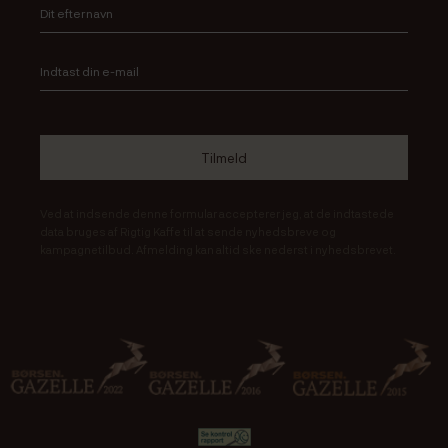
Ved at indsende denne formular accepterer jeg, at de indtastede
data bruges af Rigtig Kaffe til at sende nyhedsbreve og
kampagnetilbud. Afmelding kan altid ske nederst i nyhedsbrevet.