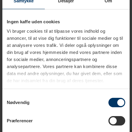
Samtykke
Detaljer
Om
499,95 DKK
399,95 DKK
549,90 DKK
449,90 DKK
Ingen kaffe uden cookies
Vi bruger cookies til at tilpasse vores indhold og
annoncer, til at vise dig funktioner til sociale medier og til
at analysere vores trafik. Vi deler også oplysninger om
din brug af vores hjemmeside med vores partnere inden
for sociale medier, annonceringspartnere og
analysepartnere. Vores partnere kan kombinere disse
data med andre oplysninger, du har givet dem, eller som
de har indsamlet fra din brug af deres tjenester.
Samtykkevalg
Nødvendig
Produktet er ikke længere
Produktet er ikke længere
på lager
på lager
Rancilio Silvia Portafilter Træ
Rancilio Silvia Portafilter Træ
Præferencer