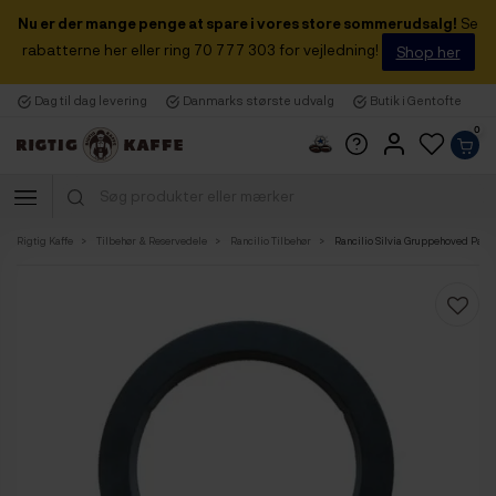
Nu er der mange penge at spare i vores store sommerudsalg!
Se
rabatterne her eller ring 70 777 303 for vejledning!
Shop her
Dag til dag levering
Danmarks største udvalg
Butik i Gentofte
0
Rigtig Kaffe
Tilbehør & Reservedele
Rancilio Tilbehør
Rancilio Silvia Gruppehoved Pakn