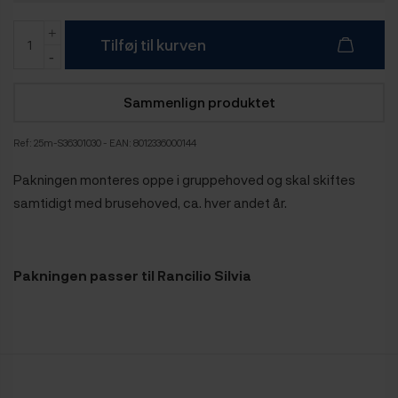
Tilføj til kurven
Sammenlign produktet
Ref:
25m-S36301030
- EAN: 8012336000144
Pakningen monteres oppe i gruppehoved og skal skiftes
samtidigt med brusehoved, ca. hver andet år.
Pakningen passer til Rancilio Silvia