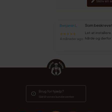
Skriv en 
Som beskrevet
Benjamin L.
Let at installer
hårde og derfor 
4 måneder ago
Brug for hjælp?
Gå til vores kundecenter