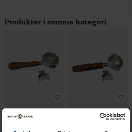
Produkter i samme kategori
Produktet er ikke længere
Produktet er ikke længere
på lager
på lager
Rancilio Silvia Portafilter Træ
Rancilio Silvia Portafilter Træ
Inkl. Dobbelt Udløb
Inkl. Dobbelt Udløb