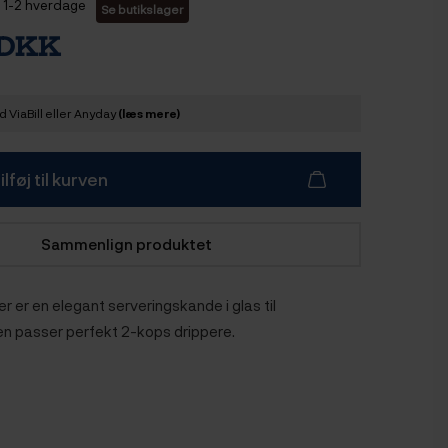
1-2 hverdage
Se butikslager
 DKK
 ViaBill eller Anyday
(læs mere)
ilføj til kurven
Sammenlign produktet
 er en elegant serveringskande i glas til
en passer perfekt 2-kops drippere.