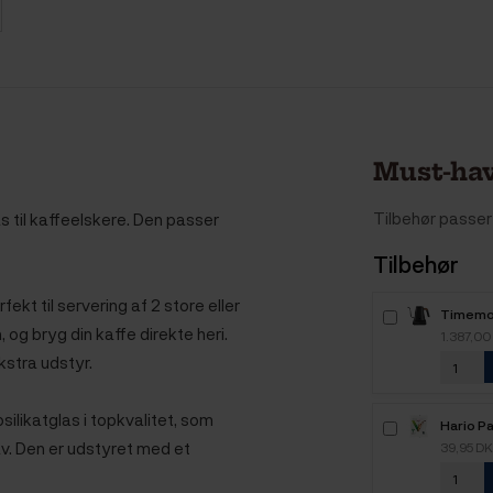
Must-hav
Tilbehør passer 
 til kaffeelskere. Den passer
Tilbehør
ekt til servering af 2 store eller
Timemor
og bryg din kaffe direkte heri.
Elkedel 
1.387,00
kstra udstyr.
likatglas i topkvalitet, som
Hario Pa
100 Stk
v. Den er udstyret med et
39,95 D