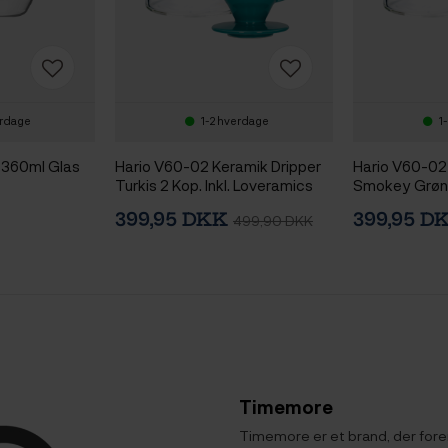
erdage
1-2 hverdage
1
 360ml Glas
Hario V60-02 Keramik Dripper
Hario V60-02
Turkis 2 Kop. Inkl. Loveramics
Smokey Grøn 2
Brewers Glaskande Tall 500 ml
Loveramics B
399,95 DKK
399,95 D
499,90 DKK
Glaskande Ta
Timemore
Timemore er et brand, der fore