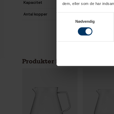
Kapacitet
dem, eller som de har indsaml
Antal kopper
Samtykkevalg
Nødvendig
Produkter i samme kategori