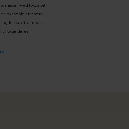
entusiaster. Med fokus på
 de skabt sig en stærk
en og fortsætter med at
r vil tage deres
ore
e