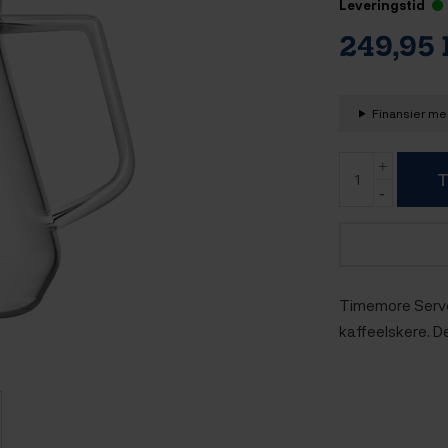
Leveringstid
249,95
Finansier med
T
Timemore Server
kaffeelskere. D