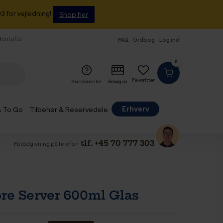
3 for vejledning!
Shop her
 Gentofte
FAQ
Ordbog
Log ind
0
Favoritter
Kundecenter
Besøg os
Erhverv
& To Go
Tilbehør & Reservedele
tlf. +45 70 777 303
Få rådgivning på telefon
e Server 600ml Glas