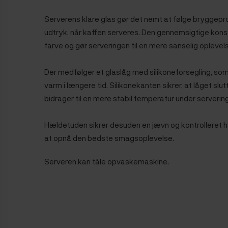
Serverens klare glas gør det nemt at følge bryggepro
udtryk, når kaffen serveres. Den gennemsigtige kon
farve og gør serveringen til en mere sanselig oplevel
Der medfølger et glaslåg med silikoneforsegling, so
varm i længere tid. Silikonekanten sikrer, at låget slut
bidrager til en mere stabil temperatur under serverin
Hældetuden sikrer desuden en jævn og kontrolleret hæ
at opnå den bedste smagsoplevelse.
Serveren kan tåle opvaskemaskine.