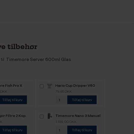
e tilbehør
til
Timemore Server 600ml Glas
e Fish Pro X
Hario Cup Dripper V60
0,9 L Mat Sort
Klar Plast 2 Kop.
 DKK
79,95 DKK
Tilføj til kurv
Tilføj til kurv
pir Filtre 2 Kop.
Timemore Nano 3 Manuel
Kaffemølle 38mm Sort
KK
1.199,00 DKK
Tilføj til kurv
Tilføj til kurv