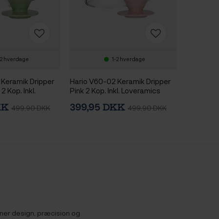
-2 hverdage
1-2 hverdage
 Keramik Dripper
Hario V60-02 Keramik Dripper
 Kop. Inkl.
Pink 2 Kop. Inkl. Loveramics
rewers
Brewers Glaskande Tall 500 ml
KK
399,95 DKK
499,90 DKK
499,90 DKK
ll 500 ml
ner design, præcision og