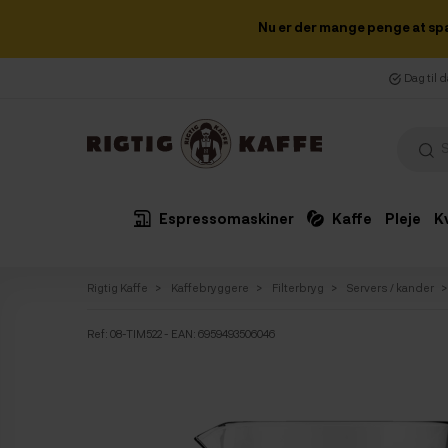
Nu er der mange penge at sp
Dag til 
Espressomaskiner
Kaffe
Pleje
K
Rigtig Kaffe
Kaffebryggere
Filterbryg
Servers / kander
Ref:
08-TIM522
- EAN: 6959493506046