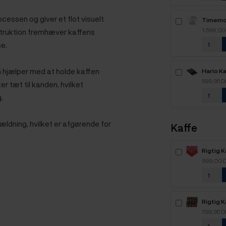
cessen og giver et flot visuelt
Timemor
Elkedel 
1.599,0
struktion fremhæver kaffens
se.
m hjælper med at holde kaffen
Hario K
599,95 
ter tæt til kanden, hvilket
g.
ldning, hvilket er afgørende for
Kaffe
Rigtig 
Intenso
999,00 
kaffebø
Rigtig K
Mixpakk
799,95 