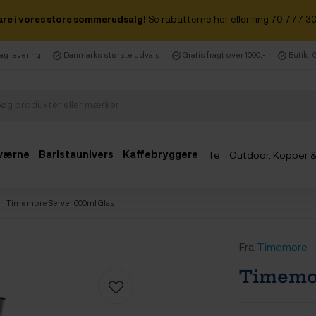
are i vores store sommerudsalg!
Se rabatterne her eller ring 70 777 30
dag levering
Danmarks største udvalg
Gratis fragt over 1000,-
Butik i
værne
Baristaunivers
Kaffebryggere
Te
Outdoor, Kopper 
Udsalg
Timemore Server 600ml Glas
Fra
Timemore
Timemor