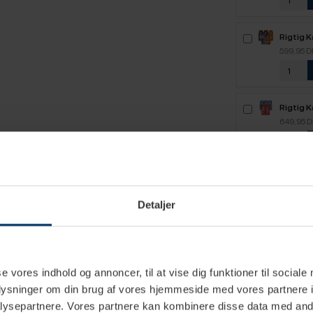
Rigtig 
2,1kg H
599,95 
Rigtig 
2,5kg H
649,95 
Detaljer
se vores indhold og annoncer, til at vise dig funktioner til sociale
oplysninger om din brug af vores hjemmeside med vores partnere i
ysepartnere. Vores partnere kan kombinere disse data med andr