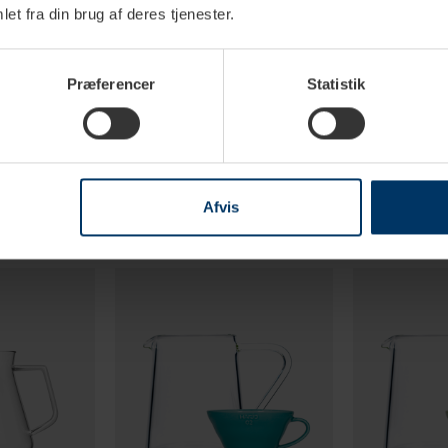
0,6 L
et fra din brug af deres tjenester.
2 kopper
Præferencer
Statistik
Afvis