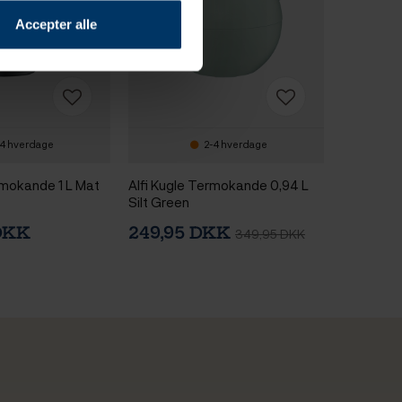
Accepter alle
4 hverdage
2-4 hverdage
rmokande 1 L Mat
Alfi Kugle Termokande 0,94 L
Silt Green
 DKK
249,95 DKK
349,95 DKK