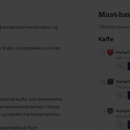
Must-hav
Tilbehør passer 
 på kompromis med kvalitet og
Kaffe
 til alle Jura maskiner, som kan
Rigtig 
Intenso
999,00 
kaffebø
Rigtig K
Mixpakk
799,95 
el kande kaffe, hvis eksempelvis
ne termokande perfekt til brug
Rigtig 
l og mærket har kandefunktion.
2,1kg H
599,95 
tappehøjde på 15cm.