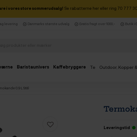
are i vores store sommerudsalg!
Se rabatterne her eller ring 70 777 30
dag levering
Danmarks største udvalg
Gratis fragt over 1000,-
Butik i
værne
Baristaunivers
Kaffebryggere
Te
Outdoor, Kopper 
Udsalg
mokande 0,9 L Stål
Termoka
Leveringstid