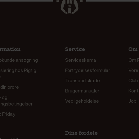
ormation
Service
Om 
okunde ansøgning
Serviceskema
Om R
siering hos Rigtig
Fortrydelsesformular
Vore
e
Transportskade
Club
din ordre
Brugermanualer
Kont
- og
Vedligeholdelse
Job
ringsbetingelser
k Friday
Dine fordele