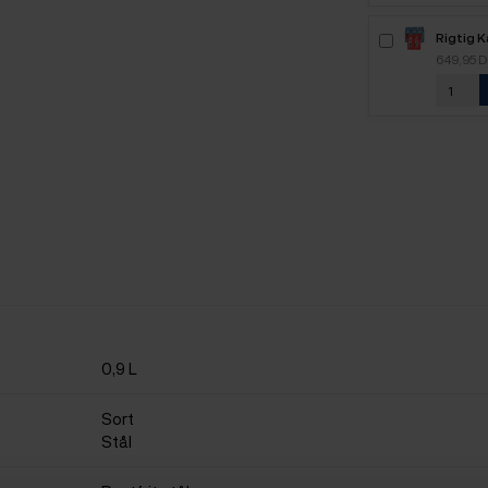
Rigtig 
2,5kg H
649,95 
0,9 L
Sort
Stål