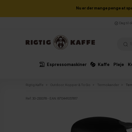
Nu er der mange penge at sp
Dag til 
Espressomaskiner
Kaffe
Pleje
K
Rigtig Kaffe
Outdoor, Kopper & To Go
Termokander
Ter
Ref:
30-230078
- EAN: 8713441057817