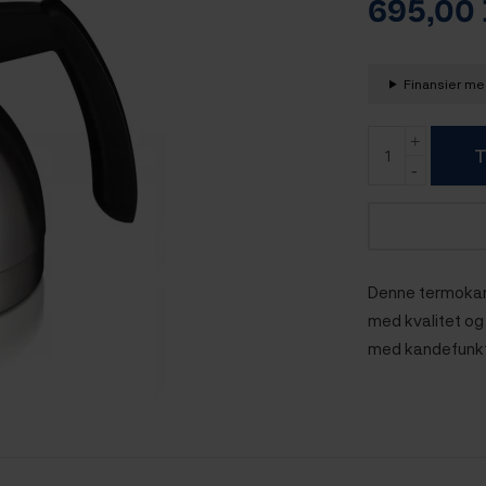
695,00
Finansier med
T
Denne termokand
med kvalitet og 
med kandefunkt