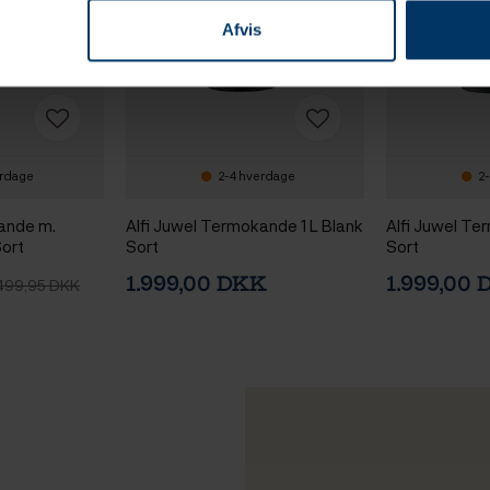
Afvis
erdage
2-4 hverdage
2-
ande m.
Alfi Juwel Termokande 1 L Blank
Alfi Juwel Te
Sort
Sort
Sort
1.999,00 DKK
1.999,00
499,95 DKK