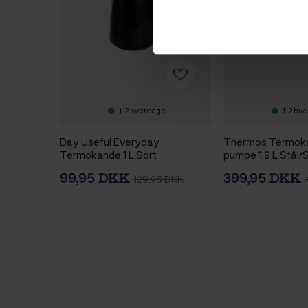
1-2 hverdage
1-2 hv
Day Useful Everyday
Thermos Termok
Termokande 1 L Sort
pumpe 1,9 L Stål/
99,95 DKK
399,95 DKK
129,95 DKK