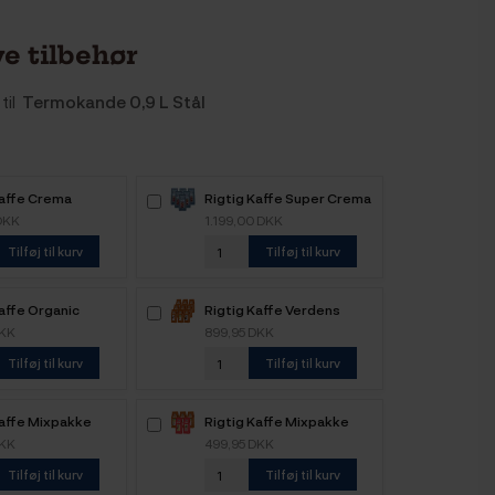
e tilbehør
til
Termokande 0,9 L Stål
Kaffe Crema
Rigtig Kaffe Super Crema
 6kg Hele
6kg Hele kaffebønner
DKK
1.199,00 DKK
nner
Tilføj til kurv
Tilføj til kurv
affe Organic
Rigtig Kaffe Verdens
e 4 Varianter
Kaffe - 9x400g
DKK
899,95 DKK
Tilføj til kurv
Tilføj til kurv
Kaffe Mixpakke
Rigtig Kaffe Mixpakke
ele kaffebønner
2,2kg Hele kaffebønner
DKK
499,95 DKK
Tilføj til kurv
Tilføj til kurv