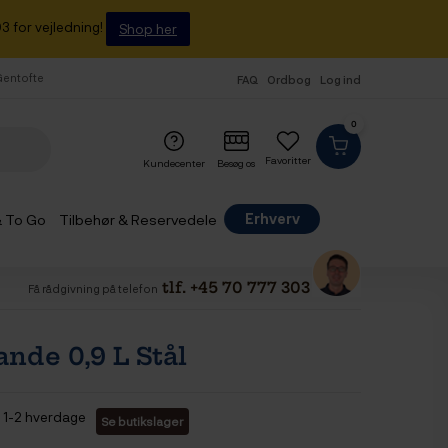
3 for vejledning!
Shop her
 Gentofte
FAQ
Ordbog
Log ind
0
Favoritter
Kundecenter
Besøg os
Erhverv
& To Go
Tilbehør & Reservedele
tlf. +45 70 777 303
Få rådgivning på telefon
nde 0,9 L Stål
1-2 hverdage
Se butikslager