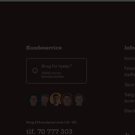
Kundeservice
Inf
Kont
Brug for hjælp?
Finan
Gå til vores
Kaff
kundecenter
Spor 
Salg
leve
Blac
Ring til kundeservice (10-16)
tlf. 70 777 303