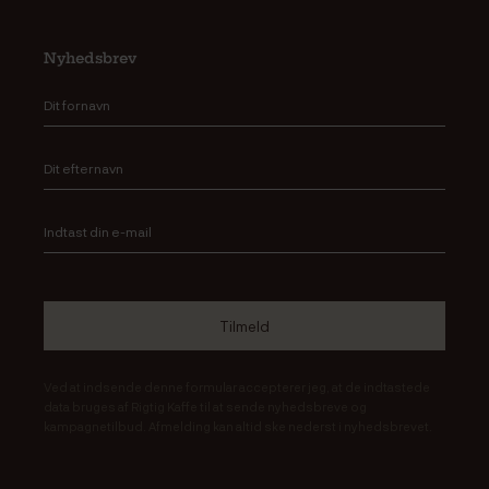
Nyhedsbrev
Ved at indsende denne formular accepterer jeg, at de indtastede
data bruges af Rigtig Kaffe til at sende nyhedsbreve og
kampagnetilbud. Afmelding kan altid ske nederst i nyhedsbrevet.