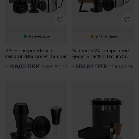
1-2 hverdage
2-4 hverdage
IKAPE Tamper Station
Normcore V4 Tamper med
Valnød Inkl.Kalibreret Tamper
Fjeder, Riller & Titanium 58
med Fjeder, Riller & Titanium
mm Sort Inkl. WDT Tool V3 m.
1.199,00 DKK
1.559,84 DKK
2.099,80 DKK
1.949,80 DKK
58 mm, Roterende WDT tool
Holder, Tampermåtte Valnød
& Mælkekande 0.5L
& Mælkekande 0,5L