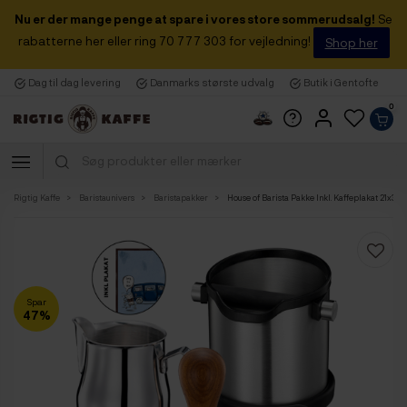
Nu er der mange penge at spare i vores store sommerudsalg!
Se
rabatterne her eller ring 70 777 303 for vejledning!
Shop her
Dag til dag levering
Danmarks største udvalg
Butik i Gentofte
0
Rigtig Kaffe
Baristaunivers
Baristapakker
House of Barista Pakke Inkl. Kaffeplakat 21x30 
Spar
47%