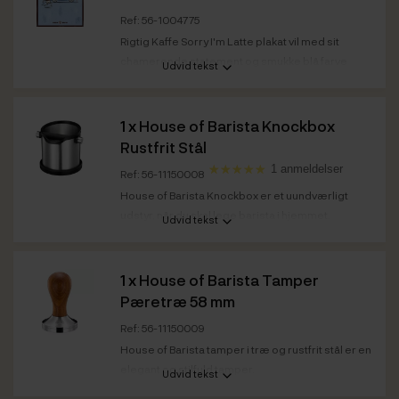
Ref: 56-1004775
Rigtig Kaffe Sorry I'm Latte plakat vil med sit
chamerende statement og smukke blå farve
Udvid tekst
pryde på...
1 x
House of Barista Knockbox
Rustfrit Stål
1 anmeldelser
Ref: 56-11150008
House of Barista Knockbox er et uundværligt
udstyr, når du skal lege barista i hjemmet.
Udvid tekst
Farve
Sort
Farve
Stål
1 x
House of Barista Tamper
Pæretræ 58 mm
Ref: 56-11150009
House of Barista tamper i træ og rustfrit stål er en
elegant og stilfuld tamper.
Udvid tekst