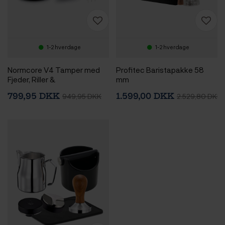
1-2 hverdage
1-2 hverdage
Normcore V4 Tamper med
Profitec Baristapakke 58
Fjeder, Riller &
mm
Titaniumsbelægning 58 mm
799,95 DKK
1.599,00 DKK
949,95 DKK
2.529,80 DKK
Inkl. WDT Tool V2 Sort