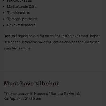
Knockbox i stål
Mælkekande 0,5 L
Tampermåtte
Tamper i pæretræ
Dekokrationssæt
Bonus
: I denne pakke får du en flot kaffeplakat med i købet.
Den har en strørrelse på 21x30 cm, så den passer i de fleste
standard rammer.
Must-have tilbehør
Tilbehør passer til
House of Barista Pakke Inkl.
Kaffeplakat 21x30 cm