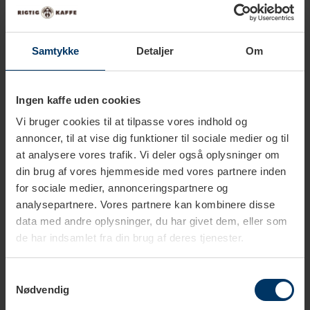
Tilføj til kurv
Samtykke
Detaljer
Om
Rigtig Kaffe Mixpakke 2,5kg Hele kaffebønner
649,95 DKK
Tilføj til kurv
Ingen kaffe uden cookies
Vi bruger cookies til at tilpasse vores indhold og
Rigtig Kaffe Mixpakke 5,2kg Hele kaffebønner
annoncer, til at vise dig funktioner til sociale medier og til
1.099,00 DKK
at analysere vores trafik. Vi deler også oplysninger om
Tilføj til kurv
din brug af vores hjemmeside med vores partnere inden
for sociale medier, annonceringspartnere og
analysepartnere. Vores partnere kan kombinere disse
data med andre oplysninger, du har givet dem, eller som
de har indsamlet fra din brug af deres tjenester.
Samtykkevalg
Tekniske specifikationer
Nødvendig