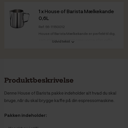
1 x
House of Barista Mælkekande
0,6L
Ref: 56-11150012
House of Barista Mælkekande er perfekt til dig,
som elsker en cremet cappuccino eller caffe
Udvid tekst
latte.
Kapacitet
0,6 L
Produktbeskrivelse
Denne House of Barista pakke indeholder alt hvad du skal
bruge, når du skal brygge kaffe på din espressomaskine.
Pakken indeholder: