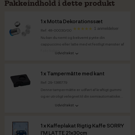
Pakkeindhold i dette produkt
1 x
Motta Dekorationssæt
1 anmeldelser
Ref: 48-00030/00
Nu kan du nemt og bekvemt pynte din
cappuccino eller latte med et festligt mønster af
f.eks kakao.
Udvid tekst
1 x
Tampermåtte med kant
Ref: 29-1385779
Denne tampermåtte er udført af kraftigt gummi
og er utroligt velegnet til din semiautomatiske...
Udvid tekst
1 x
Kaffeplakat Rigtig Kaffe SORRY
I'M LATTE 21x30cm