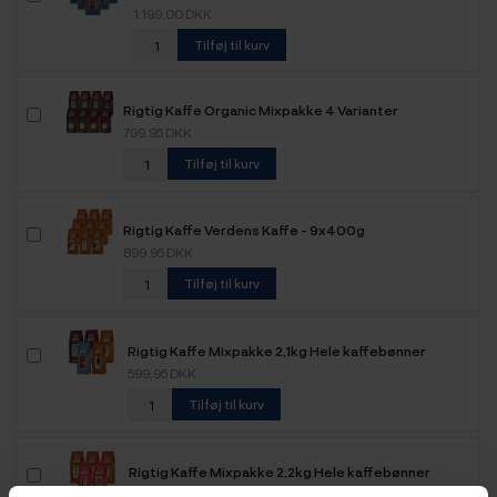
1.199,00 DKK
Tilføj til kurv
Rigtig Kaffe Organic Mixpakke 4 Varianter
799,95 DKK
Tilføj til kurv
Rigtig Kaffe Verdens Kaffe - 9x400g
899,95 DKK
Tilføj til kurv
Rigtig Kaffe Mixpakke 2,1kg Hele kaffebønner
599,95 DKK
Tilføj til kurv
Rigtig Kaffe Mixpakke 2,2kg Hele kaffebønner
499,95 DKK