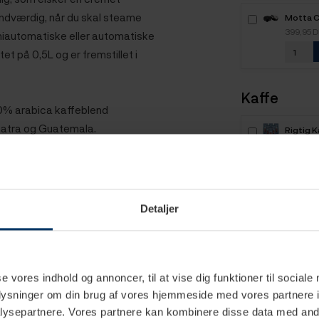
ndværdig, når du skal steame
Motta C
Tool 5
399,95 
miautomatiske eller automatiske
 på 0,5L og er fremstillet i
Kaffe
0% arabica kaffeblend
umatra og Guatemala.
Rigtig 
6kg Hel
1.199,00
yldig smag og duft, hvor du vil
r velafbalanceret med en let
Rigtig K
Detaljer
Mixpakk
799,95 
Rigtig 
se vores indhold og annoncer, til at vise dig funktioner til sociale
2,1kg H
599,95 
oplysninger om din brug af vores hjemmeside med vores partnere i
ysepartnere. Vores partnere kan kombinere disse data med andr