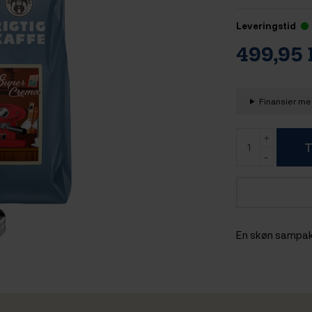
Leveringstid
499,95
Finansier med
T
En skøn sampak