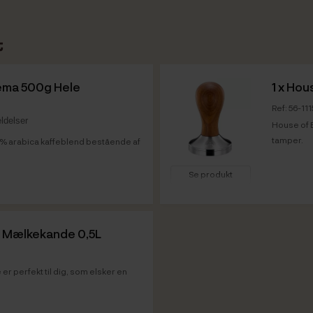
t
rema 500g Hele
1 x
Hous
Ref: 56-11
ldelser
House of B
tamper.
0% arabica kaffeblend bestående af
Se produkt
500g: 27.02.2026
Vare info
500g: 27.02.2028
f Mælkekande 0,5L
r perfekt til dig, som elsker en