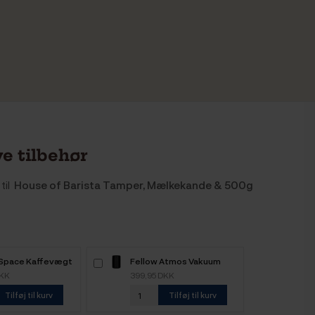
e tilbehør
til
House of Barista Tamper, Mælkekande & 500g
 Space Kaffevægt
Fellow Atmos Vakuum
Kaffebeholder Sort 1,2 L
DKK
399,95 DKK
Tilføj til kurv
Tilføj til kurv