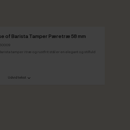
e of Barista Tamper Pæretræ 58 mm
150009
arista tamper i træ og rustfrit stål er en elegant og stilfuld
Udvid tekst