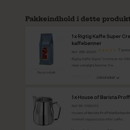
Pakkeindhold i dette produk
1 x
Rigtig Kaffe Super C
kaffebønner
7 anme
Ref: 25B-20001
Rigtig Kaffe Super Crema er en 10
nøje udvalgte bønner fra...
Se produkt
Kaffestyrke
Medium
Udvid tekst
Ristedato
Super Crema 
Vare info
Bedst før
Super Crema 
1 x
House of Barista Prof
Ref: 56-11150013
House of Barista Proff Mælkekande e
cremet cappuccino eller caffe...