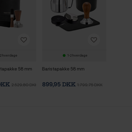
-2 hverdage
1-2 hverdage
istapakke 58 mm
Baristapakke 58 mm
 DKK
899,95 DKK
2.529,80 DKK
1.799,75 DKK