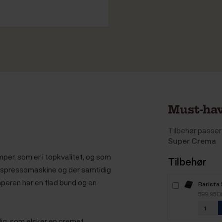
Must-hav
Tilbehør passer 
Super Crema
per, som er i
topkvalitet, og som
Tilbehør
n espressomaskine og der samtidig
peren har en flad bund og en
Barista
599,95 
dig, som elsker en cremet