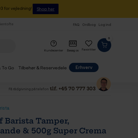
3 for vejledning!
Shop her
 Gentofte
FAQ
Ordbog
Log ind
0
Favoritter
Kundecenter
Besøg os
Erhverv
& To Go
Tilbehør & Reservedele
tlf. +45 70 777 303
Få rådgivning på telefon
rista
f Barista Tamper,
ande & 500g Super Crema