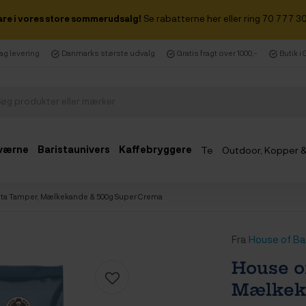
are i vores store sommerudsalg!
Se rabatterne her eller ring 70 777 30
dag levering
Danmarks største udvalg
Gratis fragt over 1000,-
Butik i
værne
Baristaunivers
Kaffebryggere
Te
Outdoor, Kopper 
Udsalg
sta Tamper, Mælkekande & 500g Super Crema
Fra
House of Ba
House o
Mælkek