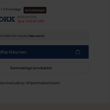
1-2 hverdage
Se butikslager
809,85 DKK
 DKK
Spar 309,90 DKK
 ViaBill eller Anyday
(læs mere)
ilføj til kurven
Sammenlign produktet
ke med udstyr til hjemmebaristaen!