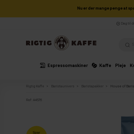
Nu er der mange penge at sp
Dag til 
Espressomaskiner
Kaffe
Pleje
K
Rigtig Kaffe
Baristaunivers
Baristapakker
House of Bari
Ref:
A4576
Spar