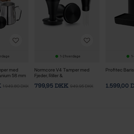
erdage
1-2 hverdage
1
mper med
Normcore V4 Tamper med
Profitec Bar
itanium 58 mm
Fjeder, Riller &
ol V3 m.
Titaniumsbelægning 58 mm
K
799,95 DKK
1.599,00
1.949,80 DKK
949,95 DKK
tte Valnød &
Inkl. WDT Tool V2 Sort