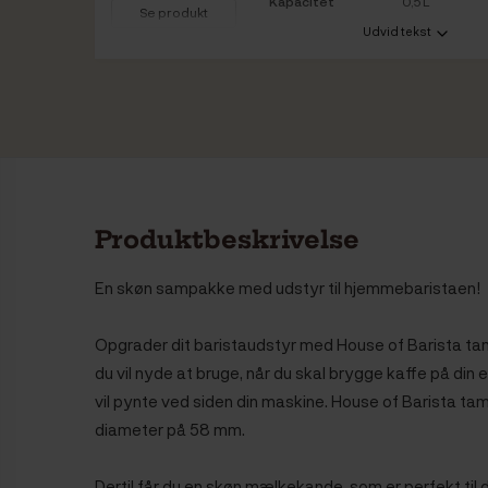
Kapacitet
0,5 L
Se produkt
Udvid tekst
Vare info
Produktbeskrivelse
En skøn sampakke med udstyr til hjemmebaristaen!
Opgrader dit baristaudstyr med House of Barista tam
du vil nyde at bruge, når du skal brygge kaffe på di
vil pynte ved siden din maskine.
House of Barista tam
diameter på 58 mm.
Dertil får du en skøn mælkekande, som er perfekt til 