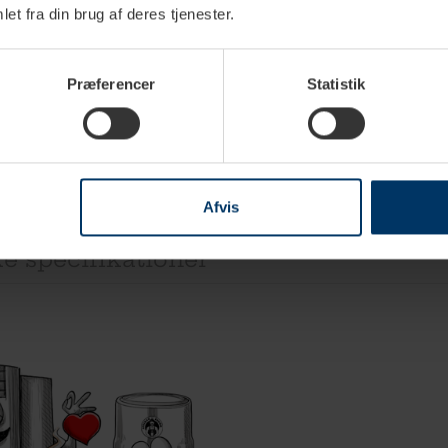
et fra din brug af deres tjenester.
Rigtig 
2,5kg H
649,95 
Præferencer
Statistik
Afvis
e specifikationer