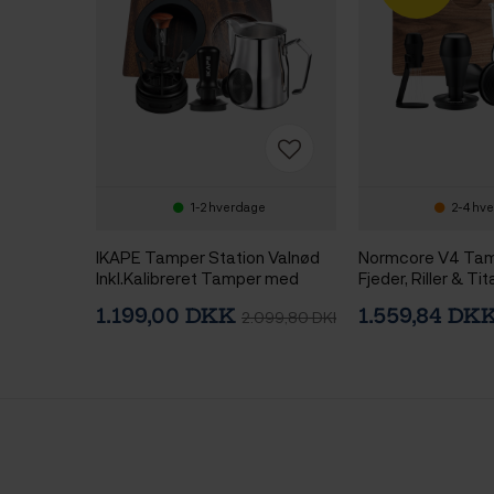
1-2 hverdage
2-4 hv
IKAPE Tamper Station Valnød
Normcore V4 Ta
Inkl.Kalibreret Tamper med
Fjeder, Riller & T
Fjeder, Riller & Titanium 58 mm,
Sort Inkl. WDT To
1.199,00 DKK
1.559,84 DK
2.099,80 DKK
Roterende WDT tool &
Holder, Tampermå
Mælkekande 0.5L
Mælkekande 0,5L