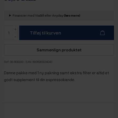
Finansier med ViaBill eller Anyday
(læs mere)
Tilføj til kurven
Sammenlign produktet
Ref:
39-800033
- EAN: 8006363034043
Denne pakke med 1 ny pakning samt ekstra filter er altid et
godt supplement til din espressokande.