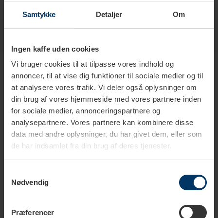
Samtykke
Detaljer
Om
Ingen kaffe uden cookies
Produkter i samme kategori
Vi bruger cookies til at tilpasse vores indhold og
annoncer, til at vise dig funktioner til sociale medier og til
at analysere vores trafik. Vi deler også oplysninger om
din brug af vores hjemmeside med vores partnere inden
for sociale medier, annonceringspartnere og
analysepartnere. Vores partnere kan kombinere disse
data med andre oplysninger, du har givet dem, eller som
de har indsamlet fra din brug af deres tjenester.
Samtykkevalg
Nødvendig
1-2 hverdage
1-2 hverdage
Præferencer