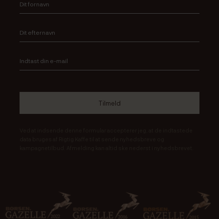
Ved at indsende denne formular accepterer jeg, at de indtastede
data bruges af Rigtig Kaffe til at sende nyhedsbreve og
kampagnetilbud. Afmelding kan altid ske nederst i nyhedsbrevet.