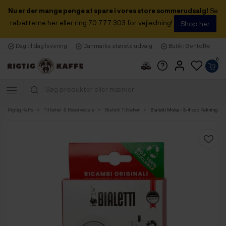
Nu er der mange penge at spare i vores store sommerudsalg!
Se
rabatterne her eller ring 70 777 303 for vejledning!
Shop her
Dag til dag levering
Danmarks største udvalg
Butik i Gentofte
0
Rigtig Kaffe
Tilbehør & Reservedele
Bialetti Tilbehør
Bialetti Moka - 3-4 kop Pakning