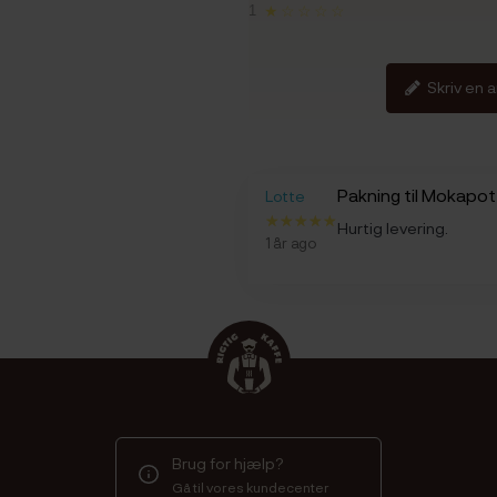
1
★☆☆☆☆
Skriv en 
Pakning til Mokapot
Lotte
Hurtig levering.
1 år ago
Brug for hjælp?
Gå til vores kundecenter