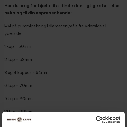
Har du brug for hjælp til at finde den rigtige størrelse
pakning til din espressokande:
Mål på gummipakning i diameter (målt fra yderside til
yderside)
1 kop = 50mm
2 kop = 53mm
3 og 4 kopper = 64mm
6 kop = 70mm
9 kop = 80mm
12 kop = 89mm