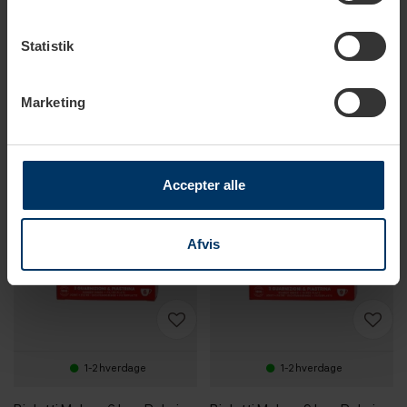
Bialetti Moka - 6 kop Pakning
Bialetti Moka - 3-4 kop
Pakning
Statistik
99,95 DKK
99,95 DKK
Marketing
Accepter alle
Afvis
1-2 hverdage
1-2 hverdage