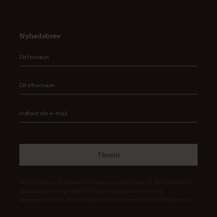
Nyhedsbrev
Ved at indsende denne formular accepterer jeg, at de indtastede
data bruges af Rigtig Kaffe til at sende nyhedsbreve og
kampagnetilbud. Afmelding kan altid ske nederst i nyhedsbrevet.