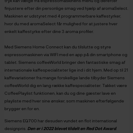
tryk kan vælge fra espressomaskinens menu og derefter
finjustere efter din personlige smag ved hjælp af aromaSelect.
Maskinen er udstyret med 4 programmerbare kaffestyrker,
hvor du med aromaSelect får mulighed for at justere hver
enkelt kaffestyrke efter dine 3 aroma profiler.
Med Siemens Home Connect kan du tilslutte og styre
espressomaskinen via WIFI med en app på din smartphone og
tablet. Siemens coffeeWorld bringer den fantastiske smag af
internationale kaffespecialiteter lige ind i dit hjem. Med op til 21
kaffevariationer fra mange forskellige lande tilbyder Siemens
coffeeWorld dig en lang række kaffespecialiteter. Takket være
CoffeePlaylist funktionen, kan du og dine gæster lave en
playliste med hver sine ønsker, som maskinen efterfølgende
brygger en for en.
Siemens EQ700 har desuden vundet en flot international
designpris.
Den er i 2022 blevet tildelt en Red Dot Award
.