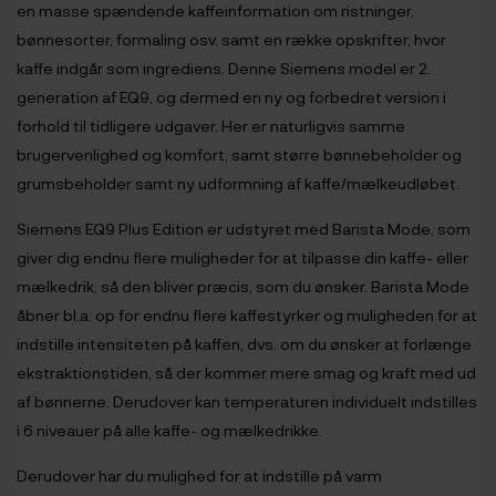
en masse spændende kaffeinformation om ristninger,
bønnesorter, formaling osv. samt en række opskrifter, hvor
kaffe indgår som ingrediens. Denne Siemens model er 2.
generation af EQ9, og dermed en ny og forbedret version i
forhold til tidligere udgaver. Her er naturligvis samme
brugervenlighed og komfort, samt større bønnebeholder og
grumsbeholder samt ny udformning af kaffe/mælkeudløbet.
Siemens EQ9 Plus Edition er udstyret med Barista Mode, som
giver dig endnu flere muligheder for at tilpasse din kaffe- eller
mælkedrik, så den bliver præcis, som du ønsker. Barista Mode
åbner bl.a. op for endnu flere kaffestyrker og muligheden for at
indstille intensiteten på kaffen, dvs. om du ønsker at forlænge
ekstraktionstiden, så der kommer mere smag og kraft med ud
af bønnerne. Derudover kan temperaturen individuelt indstilles
i 6 niveauer på alle kaffe- og mælkedrikke.
Derudover har du mulighed for at indstille på varm