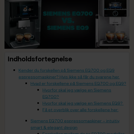
Indholdsfortegnelse
Kender du forskellen på Siemens EQ700 og EQ9
espressomaskiner? Hvis ikke så får du svarene her.
Hvad er forskellene på Siemens EQ700 og EQ9?
Hvorfor skal jeg vælge en Siemens
EQ700?
Hvorfor skal jeg vælge en Siemens EQ9?
Få et overblik over alle forskellene her:
Siemens EQ700 espressomaskiner – intuitiv,
smart & elegant design
Forskellen mellem de to EQ700 modeller