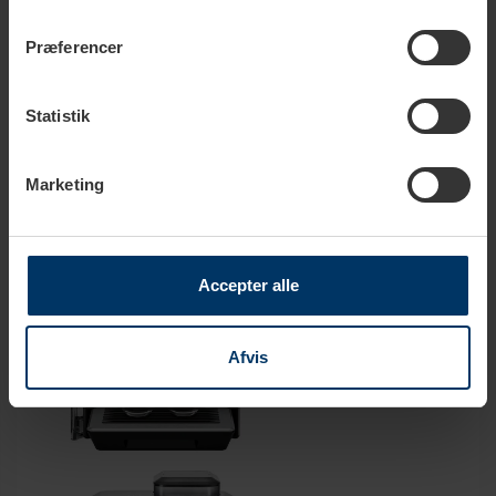
espressomaskinerne er, at modellen Siemens EQ9 s300 ikke
har Homeconnect, hvor du kan koble espressomaskinen op
Præferencer
med din telefon via Wifi. Derudover har den heller ikke
kandefunktion og aktiv kopvarmer – dog afspejles dette også i
Statistik
prisen, da du kan købe den en lidt anden pris end de to øvrige
modeller.
Marketing
Accepter alle
Afvis