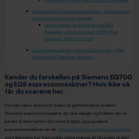
Siemens EQ9 espressomaskiner – eksklusivitet,
barista mode & smart design
Lad os kigge på de tre første EQ9
modeller – Plus Connect s700, Plus
Connect s500 og s300
Lad os kigge på den sidste EQ9 model – Plus
Edition s700 Børstet Antracit
Kender du forskellen på Siemens
EQ700
og EQ9 espressomaskiner? Hvis ikke så
får du svarene her.
Det kan være ekstremt svært at gennemskue, hvilken
Siemens espressomaskine, du skal vælge, og hvilken der er
bedst til dine behov. De mest solgte og populære
espressomaskiner, er de
fuldautomatiske espressomaskiner
,
som Siemens har fremstillet rigtig mange af. Grunden til den