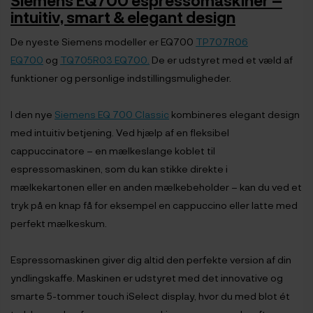
intuitiv, smart & elegant design
De nyeste Siemens modeller er EQ700
TP707R06
EQ700
og
TQ705R03 EQ700.
De er udstyret med et væld af
funktioner og personlige indstillingsmuligheder.
I den nye
Siemens EQ 700 Classic
kombineres elegant design
med intuitiv betjening. Ved hjælp af en fleksibel
cappuccinatore – en mælkeslange koblet til
espressomaskinen, som du kan stikke direkte i
mælkekartonen eller en anden mælkebeholder – kan du ved et
tryk på en knap få for eksempel en cappuccino eller latte med
perfekt mælkeskum.
Espressomaskinen giver dig altid den perfekte version af din
yndlingskaffe. Maskinen er udstyret med det innovative og
smarte 5-tommer touch iSelect display, hvor du med blot ét