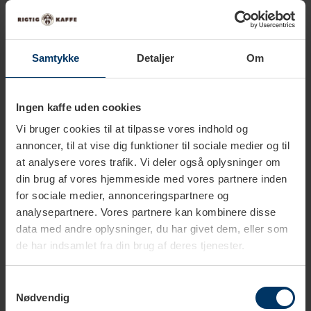
Der findes flere forskellige Siemens EQ9 modeller:
TI9573X9RW - sort
Samtykke
Detaljer
Om
TI9553X1RW - stål
TI923309RW- sort
Ingen kaffe uden cookies
Vi bruger cookies til at tilpasse vores indhold og
TI9573X5RW - antracit
annoncer, til at vise dig funktioner til sociale medier og til
at analysere vores trafik. Vi deler også oplysninger om
Lad os kigge på de tre første EQ9 modeller –
din brug af vores hjemmeside med vores partnere inden
Plus Connect s700, Plus Connect s500 og
for sociale medier, annonceringspartnere og
s300
analysepartnere. Vores partnere kan kombinere disse
Alle disse Siemens EQ9 modeller er smukke og elegante
data med andre oplysninger, du har givet dem, eller som
fuldautomatiske espressomaskiner og er teknologiske
de har indsamlet fra din brug af deres tjenester.
vidundere, der giver dig utallige indstillingsmuligheder og
funktioner. De har alle MyCoffee funktion, ceramDrive kværn og
Samtykkevalg
Nødvendig
automatisk mælkerensesystem. De helt store forskelle på