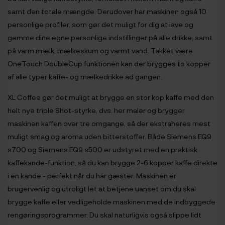
samt den totale mængde. Derudover har maskinen også 10
personlige profiler, som gør det muligt for dig at lave og
gemme dine egne personlige indstillinger på alle drikke, samt
på varm mælk, mælkeskum og varmt vand. Takket være
OneTouch DoubleCup funktionen kan der brygges to kopper
af alle typer kaffe- og mælkedrikke ad gangen.
XL Coffee gør det muligt at brygge en stor kop kaffe med den
helt nye triple Shot-styrke, dvs. her maler og brygger
maskinen kaffen over tre omgange, så der ekstraheres mest
muligt smag og aroma uden bitterstoffer. Både Siemens EQ9
s700 og Siemens EQ9 s500 er udstyret med en praktisk
kaffekande-funktion, så du kan brygge 2-6 kopper kaffe direkte
i en kande - perfekt når du har gæster. Maskinen er
brugervenlig og utroligt let at betjene uanset om du skal
brygge kaffe eller vedligeholde maskinen med de indbyggede
rengøringsprogrammer. Du skal naturligvis også slippe lidt