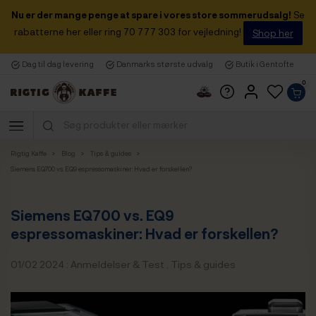
Nu er der mange penge at spare i vores store sommerudsalg!
Se
rabatterne her eller ring 70 777 303 for vejledning!
Shop her
Dag til dag levering
Danmarks største udvalg
Butik i Gentofte
0
Rigtig Kaffe
Blog
Tips & guides
Siemens EQ700 vs. EQ9 espressomaskiner: Hvad er forskellen?
Siemens EQ700 vs. EQ9
espressomaskiner: Hvad er forskellen?
01/02 2024 :
Anmeldelser & Test
,
Tips & guides