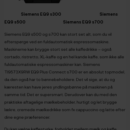
Siemens EQ9 s300 Siemens
EQ9 s500 Siemens EQ9 s700
Siemens EQ9 s500 og s700 kan stort set alt, som du vil
efterspørge ved en fuldautomatisk espressomaskine.
Maskinerne kan brygge stort set alle kaffedrikke – også
cortado, ristretto, XL-kaffe og en hel kande kaffe, som ikke alle
fuldautomatiske espressomaskiner kan. Siemens
TI9573X9RW EQ9 Plus Connect s700 er en absolut topmodel,
da den også har to bønnebeholdere. Det vil sige, at du og
kæresten kan have jeres yndlingsbønne på maskinen på
samme tid. Det er supersmart. Derudover kan du med den
praktiske aftagelige mælkebeholder, hurtigt og let brygge
lækre, cremede mælkedrikke som fx cappuccino og latte efter
dine egne præferencer.
Du kan vælge kaffestyrke, forholdet mellem mælk og kaffe