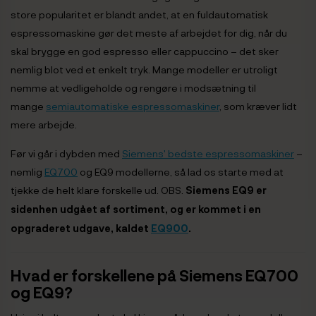
store popularitet er blandt andet, at en fuldautomatisk
espressomaskine gør det meste af arbejdet for dig, når du
skal brygge en god espresso eller cappuccino – det sker
nemlig blot ved et enkelt tryk. Mange modeller er utroligt
nemme at vedligeholde og rengøre i modsætning til
mange
semiautomatiske espressomaskiner
, som kræver lidt
mere arbejde.
Før vi går i dybden med
Siemens' bedste espressomaskiner
–
nemlig
EQ700
og EQ9 modellerne, så lad os starte med at
tjekke de helt klare forskelle ud. OBS.
Siemens EQ9 er
sidenhen udgået af sortiment, og er kommet i en
opgraderet udgave, kaldet
EQ900
.
Hvad er forskellene på Siemens EQ700
og EQ9?