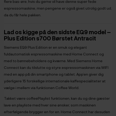
flere bas-øre, hvis du gerne vil have denne super fede
espressomaskine, men pengene er også givet utrolig godt ud,
da du får hele pakken.
Lad os kigge på den sidste EQ9 model –
Plus Edition s700 Børstet Antracit
Siemens EQ9 Plus Edition er en smuk og elegant
fuldautomatisk espressomaskine med Home Connect og
med to bønnebeholdere og kværne. Med Siemens Home
Connect kan du tilslutte og styre espressomaskinen via WIFI
med en app på din smartphone og tablet. App’en giver dig
yderligere 15 forskellige internationale kaffespecialiteter at
vælge i mellem via funktionen Coffee World.
Takket være coffeePlaylist funktionen, kan du og dine gæster
lave en playliste med hver sine ønsker, som maskinen
efterfølgende brygger en for en. Home Connect har desuden