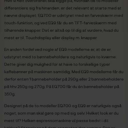
Hvis vi helt overordnet skal kigge på, hvordan de to modeller
differentiere sig fra hinanden, er det relevant at starte med at
nævne displayet. EQ700 er udstyret med en farveskærm med
touch-funktion, og ved EQ9 får du en TFT-farveskærm med
tilhørende knapper. Det er altså op til dig at vurdere, hvad du
mest er til. Touchdisplay eller display m. knapper.
En anden fordel ved nogle af EQ9 modellerne er, at de er
udstyret med to bønnebeholdere og naturligvis to kværne.
Dette giver dig mulighed for at have to forskellige typer
kaffebønner på maskinen samtidig. Med EQ9 modellerne får du
derfor enten 1 bønnebeholder på 290g eller 2 bønnebeholdere
på hhv 250g og 270g. På EQ700 får du én bønnebeholder på
350g.
Designet på de to modeller EQ700 og EQ9 er naturligvis også
noget, som man skal gøre op med sig selv: Hvilket look er du
mest til? Hvilken espressomaskine vil passe bedst i dit
køkken? Størrelsen på dem er næsten den samme. Det er