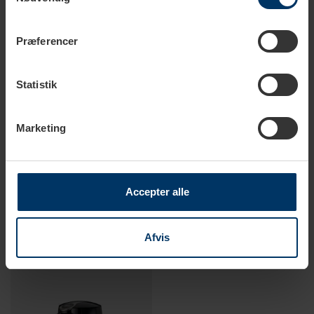
Præferencer
Statistik
Marketing
1-2 hverdage
1-2 hverdage
Accepter alle
Bonamat Kande - Rustfrit
Bonamat Furento
Stål
Pumpekande m. Stålindsats
299,95 DKK
899,95 DKK
Afvis