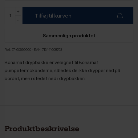
Tilføj til kurven
Sammenlign produktet
Ref:
27-60990000
- EAN: 713441008703
Bonamat drypbakke er velegnet til Bonamat
pumpetermokanderne, således de ikke drypper ned på
bordet, men i stedet ned i drypbakken.
Produktbeskrivelse