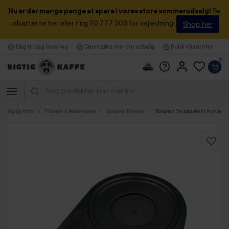
Nu er der mange penge at spare i vores store sommerudsalg!
Se
rabatterne her eller ring 70 777 303 for vejledning!
Shop her
Dag til dag levering
Danmarks største udvalg
Butik i Gentofte
0
Rigtig Kaffe
Tilbehør & Reservedele
Bonamat Tilbehør
Bonamat Drypbakke til Pumpeka