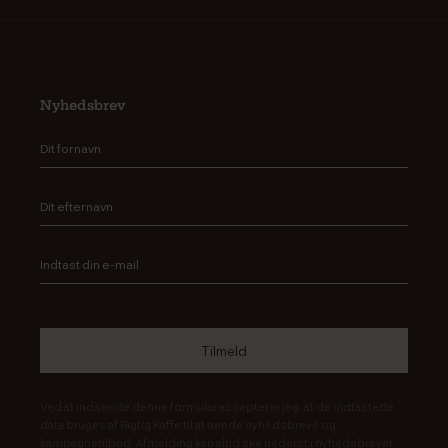
Nyhedsbrev
Ved at indsende denne formular accepterer jeg, at de indtastede
data bruges af Rigtig Kaffe til at sende nyhedsbreve og
kampagnetilbud. Afmelding kan altid ske nederst i nyhedsbrevet.