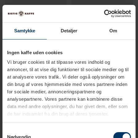
Samtykke
Detaljer
Om
Ingen kaffe uden cookies
Vi bruger cookies til at tilpasse vores indhold og
annoncer, til at vise dig funktioner til sociale medier og til
at analysere vores trafik. Vi deler også oplysninger om
1-2 hverdage
1-2 hverdage
din brug af vores hjemmeside med vores partnere inden
for sociale medier, annonceringspartnere og
Bonamat Skålfiltre 250 stk
Bonamat Kaffekande
analysepartnere. Vores partnere kan kombinere disse
data med andre oplysninger, du har givet dem, eller som
46,95 DKK
159,95 DKK
de har indsamlet fra din brug af deres tjenester.
Samtykkevalg
Nødvendig