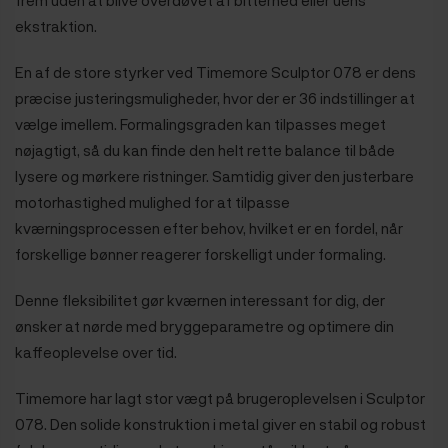
ekstraktion.
En af de store styrker ved Timemore Sculptor 078 er dens
præcise justeringsmuligheder, hvor der er 36 indstillinger at
vælge imellem. Formalingsgraden kan tilpasses meget
nøjagtigt, så du kan finde den helt rette balance til både
lysere og mørkere ristninger. Samtidig giver den justerbare
motorhastighed mulighed for at tilpasse
kværningsprocessen efter behov, hvilket er en fordel, når
forskellige bønner reagerer forskelligt under formaling.
Denne fleksibilitet gør kværnen interessant for dig, der
ønsker at nørde med bryggeparametre og optimere din
kaffeoplevelse over tid.
Timemore har lagt stor vægt på brugeroplevelsen i Sculptor
078. Den solide konstruktion i metal giver en stabil og robust