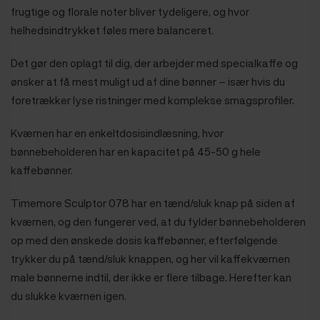
frugtige og florale noter bliver tydeligere, og hvor
helhedsindtrykket føles mere balanceret.
Det gør den oplagt til dig, der arbejder med specialkaffe og
ønsker at få mest muligt ud af dine bønner – især hvis du
foretrækker lyse ristninger med komplekse smagsprofiler.
Kværnen har en enkeltdosisindlæsning, hvor
bønnebeholderen har en kapacitet på 45-50 g hele
kaffebønner.
Timemore Sculptor 078 har en tænd/sluk knap på siden af
kværnen, og den fungerer ved, at du fylder bønnebeholderen
op med den ønskede dosis kaffebønner, efterfølgende
trykker du på tænd/sluk knappen, og her vil kaffekværnen
male bønnerne indtil, der ikke er flere tilbage. Herefter kan
du slukke kværnen igen.