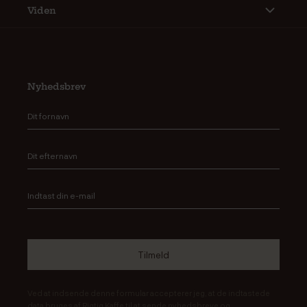
Viden
Nyhedsbrev
Ved at indsende denne formular accepterer jeg, at de indtastede
data bruges af Rigtig Kaffe til at sende nyhedsbreve og