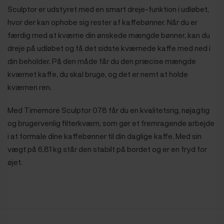
Sculptor er udstyret med en smart dreje-funktion i udløbet,
hvor der kan ophobe sig rester af kaffebønner. Når du er
færdig med at kværne din ønskede mængde bønner, kan du
dreje på udløbet og få det sidste kværnede kaffe med ned i
din beholder. På den måde får du den præcise mængde
kværnet kaffe, du skal bruge, og det er nemt at holde
kværnen ren.
Med Timemore Sculptor 078 får du en kvalitetsrig, nøjagtig
og brugervenlig filterkværn, som gør et fremragende arbejde
i at formale dine kaffebønner til din daglige kaffe. Med sin
vægt på 6,81 kg står den stabilt på bordet og er en fryd for
øjet.