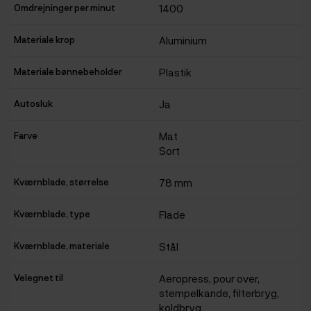
Omdrejninger per minut
1400
Materiale krop
Aluminium
Materiale bønnebeholder
Plastik
Autosluk
Ja
Farve
Mat
Sort
Kværnblade, størrelse
78 mm
Kværnblade, type
Flade
Kværnblade, materiale
Stål
Velegnet til
Aeropress, pour over,
stempelkande, filterbryg,
koldbryg