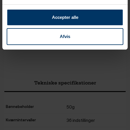
Tilføj til kurv
Accepter alle
Rigtig Kaffe Mixpakke 5,2kg Hele kaffebønner
1.099,00 DKK
Tilføj til kurv
Afvis
Tekniske specifikationer
Bønnebeholder
50g
Kværnintervaller
36 indstillinger