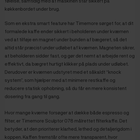
følelse, samtidig med at maskinen står sikkert på
køkkenbordet under brug.
Som en ekstra smart feature har Timemore sørget for, at dit
formalede kaffe ender sikkert i beholderen under kværnen
ved at tilføje en magnet under bunden af bægeret, så det
altid står præcist under udløbet af kværnen. Magneten sikrer,
at beholderen sidder fast, og gør det nemt at arbejde rent og
effektivt, da bægret hurtigt klikker på plads under udløbet.
Derudover er kværnen udstyret med et såkaldt “knock
system”, som hjælper med at minimere restkaffe og
reducere statisk ophobning, så du får en mere konsistent
dosering fra gang til gang.
Hvor mange kværne forsøger at dække både espresso og
filter, er Timemore Sculptor 078 målrettet filterkaffe. Det
betyder, at den prioriterer klarhed, lethed og detaljerigdom i
koppen. Kaffen fremstår ofte mere transparent, hvor