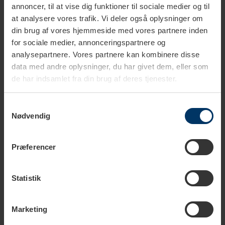
annoncer, til at vise dig funktioner til sociale medier og til
Tilføj til kurv
at analysere vores trafik. Vi deler også oplysninger om
din brug af vores hjemmeside med vores partnere inden
Rigtig Kaffe Verdens Kaffe - 9x400g
for sociale medier, annonceringspartnere og
899,95 DKK
analysepartnere. Vores partnere kan kombinere disse
Tilføj til kurv
data med andre oplysninger, du har givet dem, eller som
de har indsamlet fra din brug af deres tjenester.
Rigtig Kaffe Mixpakke 2,1kg Hele kaffebønner
Samtykkevalg
599,95 DKK
Nødvendig
Tilføj til kurv
Præferencer
Rigtig Kaffe Mixpakke 2,2kg Hele kaffebønner
499,95 DKK
Tilføj til kurv
Statistik
Rigtig Kaffe Mixpakke 2,5kg Hele kaffebønner
Marketing
649,95 DKK