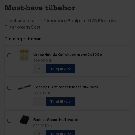
Must-have tilbehør
Tilbehør passer til
Timemore Sculptor 078 Elektrisk
Filterkværn Sort
Pleje og tilbehør
Urnex Grindz Kaffekværnrens 2x430g
399,95 DKK
Tilføj til kurv
Concept-Art Rensebørste til kværn
99,95 DKK
Tilføj til kurv
Barista Space Kaffevægt
599,95 DKK
Tilføj til kurv