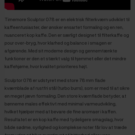
Timemore Sculptor 078 er en elektrisk filterkværn udviklet til
kaffeentusiaster, der ønsker ensartet formaling og en ren,
nuanceret kop kaffe. Den er særligt designet til filterkaffe og
pour over-bryg, hvor klarhed og balance i smagen er
afgørende. Med sit moderne design og gennemtænkte
funktioner er den et stærkt valg til hjemmet eller det mindre
kaffehjørne, hvor kvalitet prioriteres højt.
Sculptor 078 er udstyret med store 78 mm flade
kværnblade af rustfri stål (turbo burrs), som er med til at sikre
en meget jævn formaling. Den store kværnflade betyder, at
bønnerne males effektivt med minimal varmeudvikling,
hvilket hjælper med at bevare de fine aromaer i kaffen.
Resultatet er en kop kaffe med tydeligere smagslag, hvor
både sødme, syrlighed og komplekse noter får lov at træde
frem uden at blive overdøvet af bitterhed eller uens