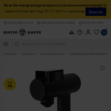
Nu er der mange penge at spare i vores store sommerudsalg!
Se
rabatterne her eller ring 70 777 303 for vejledning!
Shop her
Dag til dag levering
Danmarks største udvalg
Butik i Gentofte
0
Rigtig Kaffe
Kaffekværne
Elektriske kaffekværne
Timemore Sculptor 078 Elektrisk Filter
Spar
3%