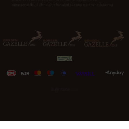
kampagnetilbud. Afmelding kan altid ske nederst i nyhedsbrevet.