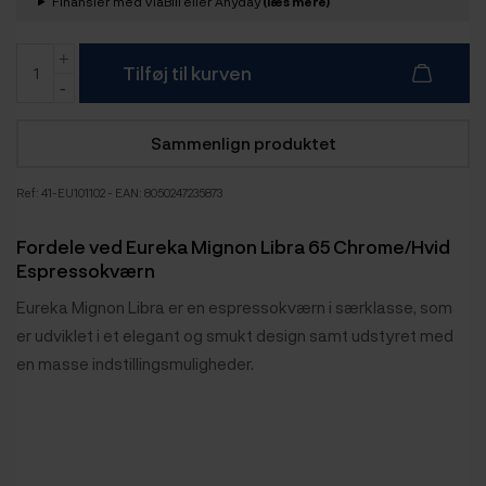
Finansier med ViaBill eller Anyday
(læs mere)
Tilføj til kurven
Sammenlign produktet
Ref:
41-EU101102
- EAN: 8050247235873
Fordele ved Eureka Mignon Libra 65 Chrome/Hvid
Espressokværn
Eureka Mignon Libra er en espressokværn i særklasse, som
er udviklet i et elegant og smukt design samt udstyret med
en masse indstillingsmuligheder.