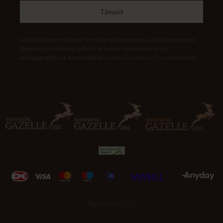
Ved at indsende denne formular accepterer jeg, at de indtastede
data bruges af Rigtig Kaffe til at sende nyhedsbreve og
kampagnetilbud. Afmelding kan altid ske nederst i nyhedsbrevet.