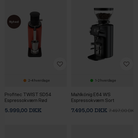
Nyhed
2-4 hverdage
1-2 hverdage
Profitec TWIST SD54
Mahlkönig E64 WS
Espressokværn Rød
Espressokværn Sort
5.999,00 DKK
7.495,00 DKK
7.497,00 DKK