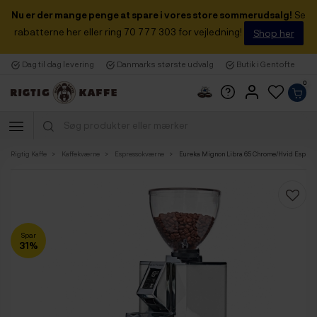
Nu er der mange penge at spare i vores store sommerudsalg!
Se
rabatterne her eller ring 70 777 303 for vejledning!
Shop her
Dag til dag levering
Danmarks største udvalg
Butik i Gentofte
0
Rigtig Kaffe
Kaffekværne
Espressokværne
Eureka Mignon Libra 65 Chrome/Hvid Espres
Spar
31%