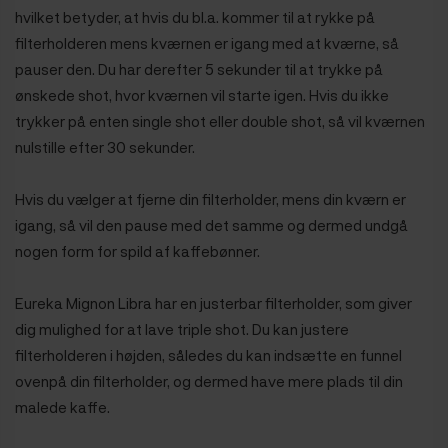
hvilket betyder, at hvis du bl.a. kommer til at rykke på
filterholderen mens kværnen er igang med at kværne, så
pauser den. Du har derefter 5 sekunder til at trykke på
ønskede shot, hvor kværnen vil starte igen. Hvis du ikke
trykker på enten single shot eller double shot, så vil kværnen
nulstille efter 30 sekunder.
Hvis du vælger at fjerne din filterholder, mens din kværn er
igang, så vil den pause med det samme og dermed undgå
nogen form for spild af kaffebønner.
Eureka Mignon Libra har en justerbar filterholder, som giver
dig mulighed for at lave triple shot. Du kan justere
filterholderen i højden, således du kan indsætte en funnel
ovenpå din filterholder, og dermed have mere plads til din
malede kaffe.