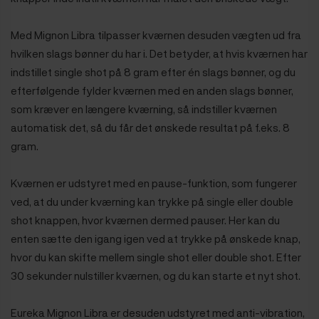
Med Mignon Libra tilpasser kværnen desuden vægten ud fra
hvilken slags bønner du har i. Det betyder, at hvis kværnen har
indstillet single shot på 8 gram efter én slags bønner, og du
efterfølgende fylder kværnen med en anden slags bønner,
som kræver en længere kværning, så indstiller kværnen
automatisk det, så du får det ønskede resultat på f.eks. 8
gram.
Kværnen er udstyret med en pause-funktion, som fungerer
ved, at du under kværning kan trykke på single eller double
shot knappen, hvor kværnen dermed pauser. Her kan du
enten sætte den igang igen ved at trykke på ønskede knap,
hvor du kan skifte mellem single shot eller double shot. Efter
30 sekunder nulstiller kværnen, og du kan starte et nyt shot.
Eureka Mignon Libra er desuden udstyret med anti-vibration,