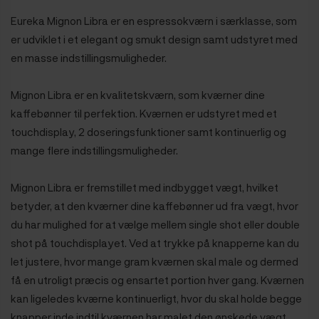
Eureka Mignon Libra er en espressokværn i særklasse, som
er udviklet i et elegant og smukt design samt udstyret med
en masse indstillingsmuligheder.
Mignon Libra er en kvalitetskværn, som kværner dine
kaffebønner til perfektion. Kværnen er udstyret med et
touchdisplay, 2 doseringsfunktioner samt kontinuerlig og
mange flere indstillingsmuligheder.
Mignon Libra er fremstillet med indbygget vægt, hvilket
betyder, at den kværner dine kaffebønner ud fra vægt, hvor
du har mulighed for at vælge mellem single shot eller double
shot på touchdisplayet.
Ved at trykke på knapperne kan du
let justere, hvor mange gram kværnen skal male og dermed
få en utroligt præcis og ensartet portion hver gang. Kværnen
kan ligeledes kværne kontinuerligt, hvor du skal holde begge
knapper inde indtil kværnen har malet den ønskede vægt.