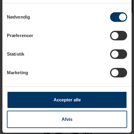
Samtykkevalg
Nødvendig
Eureka funktioner
Præferencer
Statistik
Ace System
Marketing
ACE-systemet er designet til at forhindre klumper, når den
kværner og eliminerer den elektrostatiske ladning af malet
kaffe. Ace systemet er fællesnævneren i enhver Eureka-
kværn. På grund af dets regulerende virkning over
Accepter alle
kaffeudstrømningen sikrer ACE systemet en uforlignelig
renhed og dosiskonsistens.
Afvis