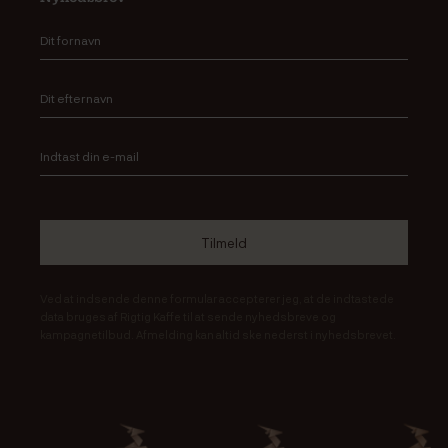
Ved at indsende denne formular accepterer jeg, at de indtastede
data bruges af Rigtig Kaffe til at sende nyhedsbreve og
kampagnetilbud. Afmelding kan altid ske nederst i nyhedsbrevet.