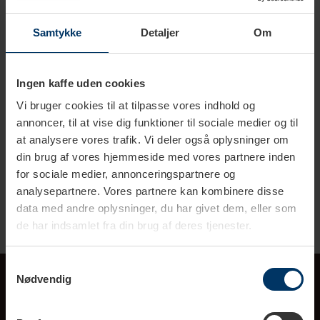
Er kaffe vanddrivende?
Koffein kan have en forbigående vanddrivende effekt, som
Samtykke
Detaljer
Om
betyder, at du tisser mere, men effekten holder hurtigt op,
hvis du regelmæssigt får koffein.
Ingen kaffe uden cookies
Ved dagligt koffeinforbrug er koffein ikke vanddrivende. Den
Vi bruger cookies til at tilpasse vores indhold og
vanddrivende effekt er så lille, at kaffe indgår i
annoncer, til at vise dig funktioner til sociale medier og til
væskeregnskabet, på lig fod med vand. Selv hos
at analysere vores trafik. Vi deler også oplysninger om
idrætsudøvere vil et moderat indtag af koffein ikke påvirke
din brug af vores hjemmeside med vores partnere inden
deres væskestatus. (kilde: sundhed.dk)
for sociale medier, annonceringspartnere og
analysepartnere. Vores partnere kan kombinere disse
data med andre oplysninger, du har givet dem, eller som
de har indsamlet fra din brug af deres tjenester.
Samtykkevalg
Nødvendig