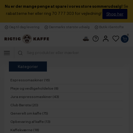
Nu er der mange penge at spare i vores store sommerudsalg!
Se
rabatterne her eller ring 70 777 303 for vejledning!
Shop her
Dag til dag levering
Danmarks største udvalg
Butik i Gentofte
0
Kategorier
Espressomaskiner (16)
Pleje og vedligeholdelse (8)
Jura espressomaskiner (43)
Club Barista (20)
Generelt om kaffe (75)
Opbevaring af kaffe (13)
Kaffekværne (18)