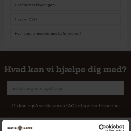
Hvad koster leveringen?
Hvad er CSR?
Hvor stort er danskernes kaffeforbrug?
Hvad kan vi hjælpe dig med?
Du kan også se alle vores FAQ kategorier forneden