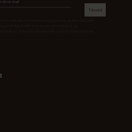
 indsende denne formular accepterer jeg, at de indtastede
ruges af Rigtig Kaffe til at sende nyhedsbreve og
gnetilbud. Afmelding kan altid ske nederst i nyhedsbrevet.