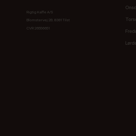
Ons
Rigtig Kaffe A/S
Tors
Blomstervej 2B, 8381 Tilst
CVR 26556651
Fred
Lørd