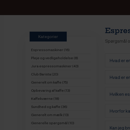
Espre
Kategorier
Spørgsmål o
Espressomaskiner (16)
Pleje og vedligeholdelse (8)
Hvad er e
Jura espressomaskiner (43)
Club Barista (20)
Hvad er e
Generelt om kaffe (75)
Opbevaring af kaffe (13)
Hvilken e
Kaffekværne (18)
Sundhed og kaffe (36)
Hvorfor k
Generelt om mælk (13)
Generelle spørgsmål (10)
Kan jeg br