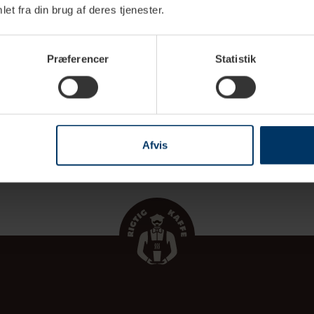
r jeg manualen til min maskine?
et fra din brug af deres tjenester.
utomatisk kaffemaskine er bedst?
Præferencer
Statistik
kiner VS. (fuld)automatiske espressomaskiner
er en god espressomaskine?
Afvis