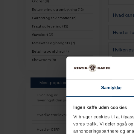
Ordrer (9)
Returnering og ombytning (12)
Hvad kan 
Garanti og reklamation (6)
Fragt og levering (13)
Hvad er f
Gavekort (2)
Mærkater og badgets (7)
Hvilken e
Betaling og afdrag (4)
Showroom (8)
Hvad bet
Mest populære
Kan en es
Samtykke
Hvor lang er
leveringstiden på kaffe?
Hvilken S
Ingen kaffe uden cookies
Hvad koster leveringen?
Vi bruger cookies til at tilpas
Hvilken f
vores trafik. Vi deler også 
Hvad er CSR?
annonceringspartnere og anal