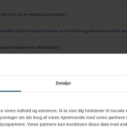
man lave på en espressomaskine?
orskellen på en fuldautomatisk, automatisk og semiautomatisk 
spressomaskine er den bedste?
yder semiautomatisk?
pressomaskine lave almindelig kaffe?
Detaljer
iemens espressomaskine er bedst?
se vores indhold og annoncer, til at vise dig funktioner til sociale
uldautomatisk espressomaskine er bedst?
oplysninger om din brug af vores hjemmeside med vores partnere i
ysepartnere. Vores partnere kan kombinere disse data med andr