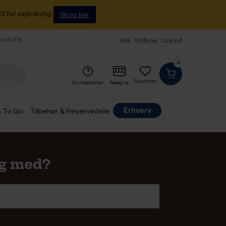
3 for vejledning!
Shop her
 Gentofte
FAQ
Ordbog
Log ind
0
Favoritter
Kundecenter
Besøg os
Erhverv
& To Go
Tilbehør & Reservedele
ig med?