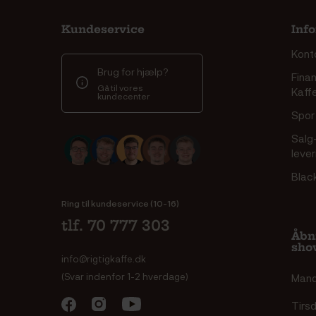
Kundeservice
Inf
Kont
Brug for hjælp?
Finan
Gå til vores
Kaff
kundecenter
Spor 
Salg
leve
Blac
Ring til kundeservice (10-16)
tlf. 70 777 303
Åbn
sho
info@rigtigkaffe.dk
(Svar indenfor 1-2 hverdage)
Man
Tirs