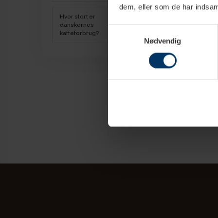
Hvor finde
dem, eller som de har indsaml
Hvor stort er
danskernes
Samtykkevalg
Hvilken a
kaffeforbrug?
Nødvendig
Kapselmas
Hvad kost