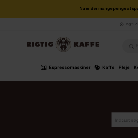
Nu er der mange penge at sp
Dag til 
Espressomaskiner
Kaffe
Pleje
K