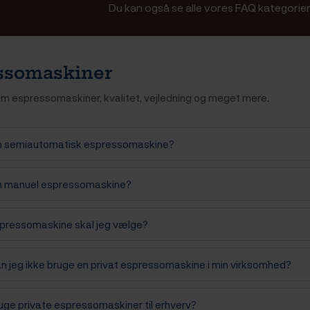
Du kan også se alle vores FAQ kategorie
ssomaskiner
m espressomaskiner, kvalitet, vejledning og meget mere.
n semiautomatisk espressomaskine?
n manuel espressomaskine?
spressomaskine skal jeg vælge?
an jeg ikke bruge en privat espressomaskine i min virksomhed?
uge private espressomaskiner til erhverv?