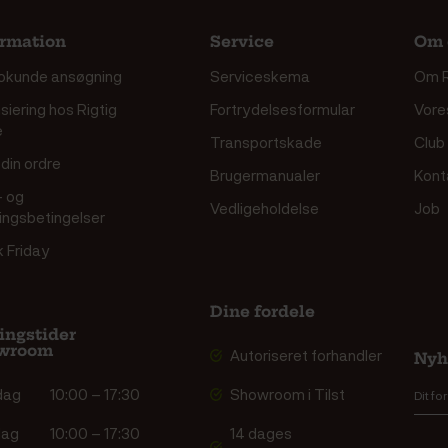
ormation
Service
Om 
okunde ansøgning
Serviceskema
Om R
siering hos Rigtig
Fortrydelsesformular
Vore
e
Transportskade
Club
din ordre
Brugermanualer
Kont
- og
Vedligeholdelse
Job
ringsbetingelser
k Friday
Dine fordele
ingstider
wroom
Autoriseret forhandler
Nyh
dag
10:00 – 17:30
Showroom i Tilst
dag
10:00 – 17:30
14 dages