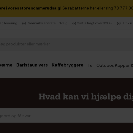
are i vores store sommerudsalg!
Se rabatterne her eller ring 70 777 30
dag levering
Danmarks største udvalg
Gratis fragt over 1000,-
Butik i
værne
Baristaunivers
Kaffebryggere
Te
Outdoor, Kopper 
Udsalg
Hvad kan vi hjælpe d