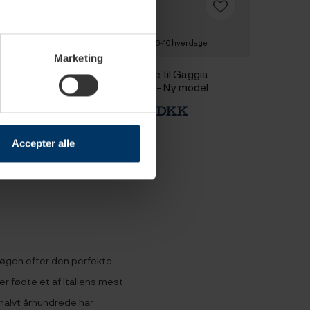
-2 hverdage
6-10 hverdage
Marketing
kurv 2 Kops
Mælkekande til Gaggia
Accademia - Ny model
KK
1.499,00 DKK
Accepter alle
øgen efter den perfekte
er fødte et af Italiens mest
 halvt århundrede har