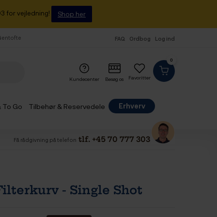
3 for vejledning!
Shop her
 Gentofte
FAQ
Ordbog
Log ind
0
Favoritter
Kundecenter
Besøg os
Erhverv
& To Go
Tilbehør & Reservedele
tlf. +45 70 777 303
Få rådgivning på telefon
ilterkurv - Single Shot