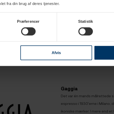
et fra din brug af deres tjenester.
erdage
1-2 hverdage
1
Præferencer
Statistik
restige Front
Gaggia Håndtag til
Gaggia Filter
k Grå
Vandbeholder Klar Plast
99,95 DKK
199,95 D
Afvis
Gaggia
Det var én mands målrettede s
espresso i 1930'erne i Milano, d
ikoniske mærker. I mere end et