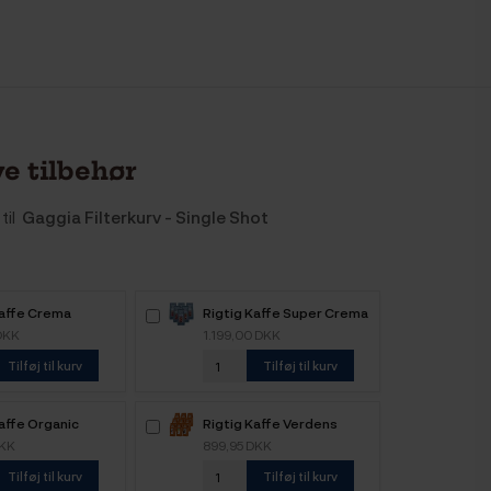
e tilbehør
til
Gaggia Filterkurv - Single Shot
Kaffe Crema
Rigtig Kaffe Super Crema
 6kg Hele
6kg Hele kaffebønner
DKK
1.199,00 DKK
nner
Tilføj til kurv
Tilføj til kurv
affe Organic
Rigtig Kaffe Verdens
e 4 Varianter
Kaffe - 9x400g
DKK
899,95 DKK
Tilføj til kurv
Tilføj til kurv