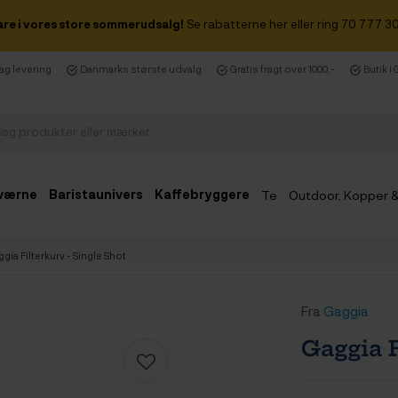
are i vores store sommerudsalg!
Se rabatterne her eller ring 70 777 30
dag levering
Danmarks største udvalg
Gratis fragt over 1000,-
Butik i
værne
Baristaunivers
Kaffebryggere
Te
Outdoor, Kopper 
Udsalg
gia Filterkurv - Single Shot
Fra
Gaggia
Gaggia F