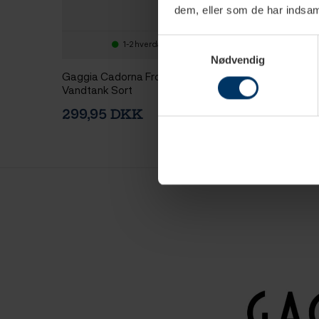
dem, eller som de har indsaml
Samtykkevalg
1-2 hverdage
1-2 hv
Nødvendig
Gaggia Cadorna Front Cover til
Gaggia Cardona P
Vandtank Sort
Cover til Vandtan
299,95 DKK
299,95 DKK