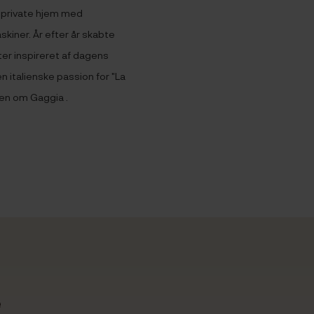
 private hjem med
kiner. År efter år skabte
er inspireret af dagens
 italienske passion for "La
gen om Gaggia .
e