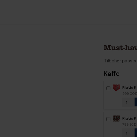
Must-hav
Tilbehør passer 
Kaffe
Rigtig 
Intenso
999,00 
kaffebø
Rigtig K
Mixpakk
799,95 