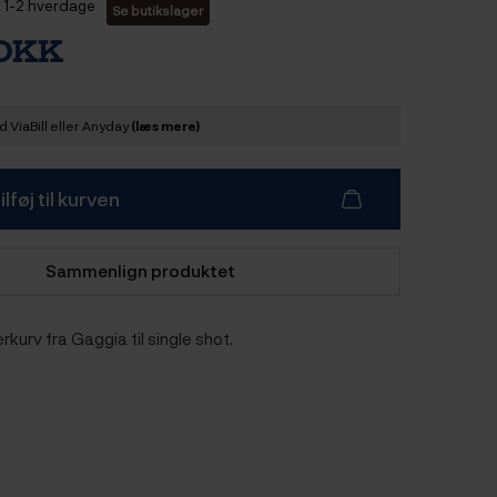
1-2 hverdage
Se butikslager
 DKK
 ViaBill eller Anyday
(læs mere)
ilføj til kurven
Sammenlign produktet
rkurv fra Gaggia til single shot.