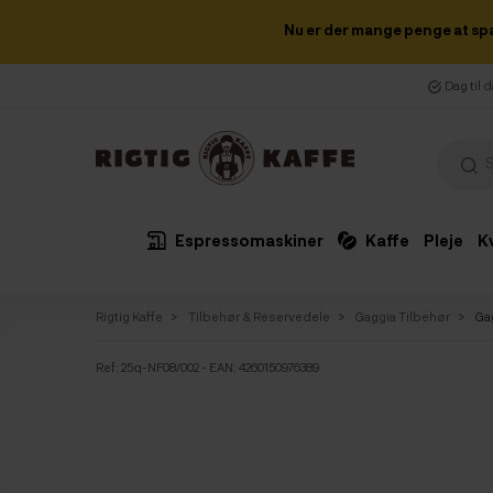
Nu er der mange penge at sp
Dag til 
Espressomaskiner
Kaffe
Pleje
K
Rigtig Kaffe
Tilbehør & Reservedele
Gaggia Tilbehør
Gag
Ref:
25q-NF08/002
- EAN: 4260150976389