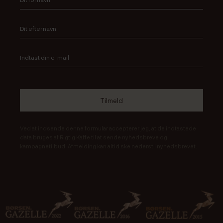
Ved at indsende denne formular accepterer jeg, at de indtastede
data bruges af Rigtig Kaffe til at sende nyhedsbreve og
kampagnetilbud. Afmelding kan altid ske nederst i nyhedsbrevet.