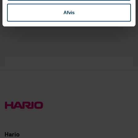
Diameter
10 cm
Afvis
Højde
11 cm
Hario