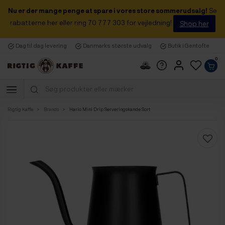
Nu er der mange penge at spare i vores store sommerudsalg!
Se
rabatterne her eller ring 70 777 303 for vejledning!
Shop her
Dag til dag levering
Danmarks største udvalg
Butik i Gentofte
0
Rigtig Kaffe
Brands
Hario Mini Drip Serveringskande Sort