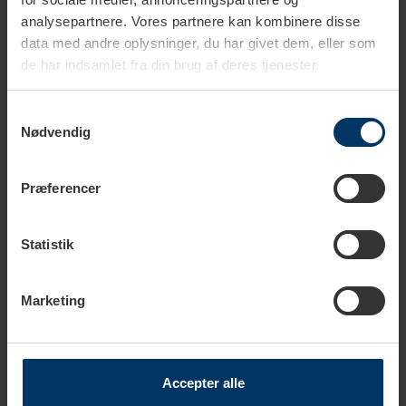
analysepartnere. Vores partnere kan kombinere disse
Rigtig Kaffe Mixpakke 5,2kg Hele kaffebønner
data med andre oplysninger, du har givet dem, eller som
1.099,00 DKK
de har indsamlet fra din brug af deres tjenester.
Tilføj til kurv
Samtykkevalg
Nødvendig
Præferencer
Tekniske specifikationer
Statistik
Kapacitet
0,5 L
Marketing
Farve
Sort
Materiale
Rustfrit stål
Accepter alle