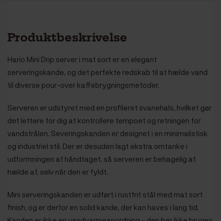
Produktbeskrivelse
Hario Mini Drip server i mat sort er en elegant
serveringskande, og det perfekte redskab til at hælde vand
til diverse pour-over kaffebrygningsmetoder.
Serveren er udstyret med en profileret svanehals, hvilket gør
det lettere for dig at kontrollere tempoet og retningen for
vandstrålen. Severingskanden er designet i en minimalistisk
og industriel stil. Der er desuden lagt ekstra omtanke i
udformningen af håndtaget, så serveren er behagelig at
hælde af, selv når den er fyldt.
Mini serveringskanden er udført i rustfrit stål med mat sort
finish, og er derfor en solid kande, der kan haves i lang tid.
Kanden
er ikke en vandvarmeanordning - den bør ikke bruges