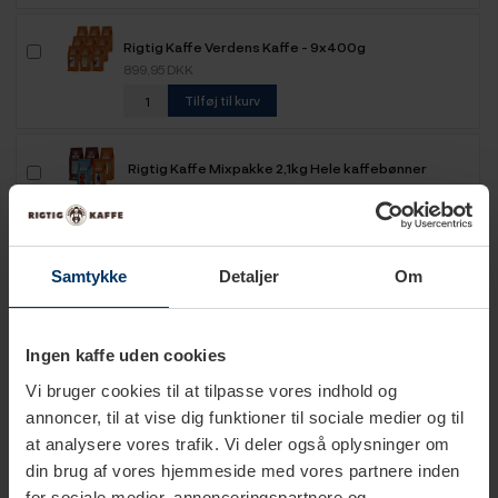
Rigtig Kaffe Verdens Kaffe - 9x400g
899,95 DKK
Tilføj til kurv
Rigtig Kaffe Mixpakke 2,1kg Hele kaffebønner
599,95 DKK
Tilføj til kurv
Samtykke
Detaljer
Om
Rigtig Kaffe Mixpakke 2,2kg Hele kaffebønner
499,95 DKK
Tilføj til kurv
Ingen kaffe uden cookies
Vi bruger cookies til at tilpasse vores indhold og
Rigtig Kaffe Mixpakke 2,5kg Hele kaffebønner
annoncer, til at vise dig funktioner til sociale medier og til
649,95 DKK
at analysere vores trafik. Vi deler også oplysninger om
Tilføj til kurv
din brug af vores hjemmeside med vores partnere inden
for sociale medier, annonceringspartnere og