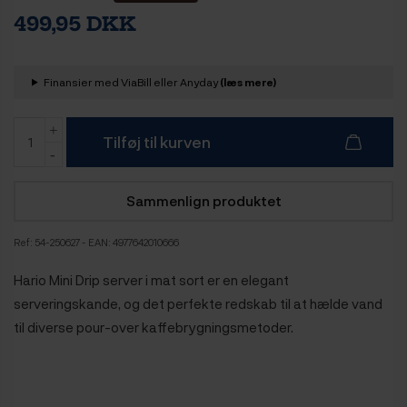
499,95 DKK
Finansier med ViaBill eller Anyday
(læs mere)
Tilføj til kurven
Sammenlign produktet
Ref:
54-250627
- EAN: 4977642010666
Hario Mini Drip server i mat sort er en elegant
serveringskande, og det perfekte redskab til at hælde vand
til diverse pour-over kaffebrygningsmetoder.