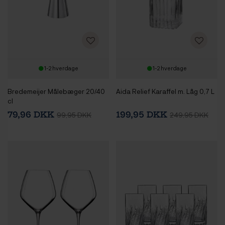
1-2 hverdage
1-2 hverdage
Bredemeijer Målebæger 20/40
Aida Relief Karaffel m. Låg 0,7 L
cl
79,96 DKK
199,95 DKK
99,95 DKK
249,95 DKK