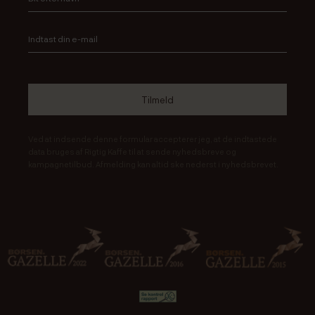
Ved at indsende denne formular accepterer jeg, at de indtastede
data bruges af Rigtig Kaffe til at sende nyhedsbreve og
kampagnetilbud. Afmelding kan altid ske nederst i nyhedsbrevet.