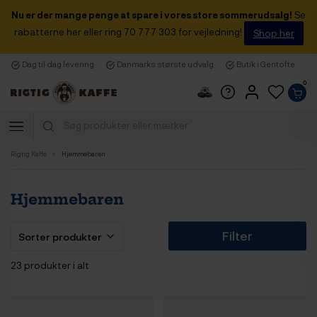
Nu er der mange penge at spare i vores store sommerudsalg!
Se
rabatterne her eller ring 70 777 303 for vejledning!
Shop her
Dag til dag levering
Danmarks største udvalg
Butik i Gentofte
0
Rigtig Kaffe
Hjemmebaren
Hjemmebaren
Filter
23 produkter i alt