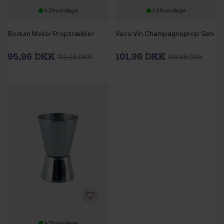
1-2 hverdage
1-2 hverdage
Bodum Melior Proptrækker
Vacu Vin Champagneprop Sølv
95,96 DKK
101,96 DKK
119,95 DKK
119,95 DKK
1-2 hverdage