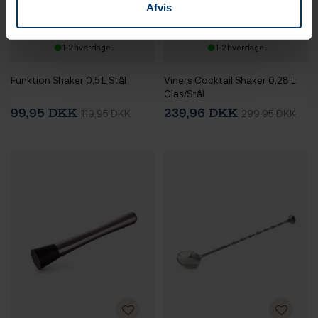
Afvis
1-2 hverdage
1-2 hverdage
Funktion Shaker 0,5 L Stål
Viners Cocktail Shaker 0,28 L
Glas/Stål
99,95 DKK
239,96 DKK
119,95 DKK
299,95 DKK