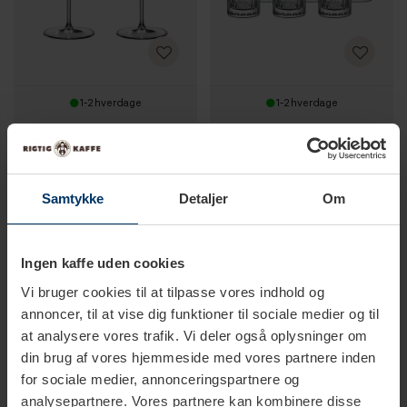
1-2 hverdage
1-2 hverdage
Luigi Bormioli Atelier
Luigi Bormioli Mixology
Rødvinsglas Barolo/shiraz 80 cl
Shotglas/snapseglas 7 cl 6 Stk
2 Stk
199,95 DKK
249,95 DKK
299,95 DKK
349,95 DKK
Samtykke
Detaljer
Om
Ingen kaffe uden cookies
Vi bruger cookies til at tilpasse vores indhold og
annoncer, til at vise dig funktioner til sociale medier og til
at analysere vores trafik. Vi deler også oplysninger om
din brug af vores hjemmeside med vores partnere inden
for sociale medier, annonceringspartnere og
analysepartnere. Vores partnere kan kombinere disse