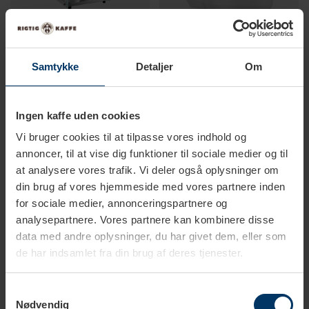
Samtykke
Detaljer
Om
Bestillingsvare - 3 uger
1-2 hverdage
Jura Glas Kopvarmer
Jura Cool Control (EA) 0,6 L
Hvid
Ingen kaffe uden cookies
8.750,00 DKK
1.495,00 DKK
Vi bruger cookies til at tilpasse vores indhold og
annoncer, til at vise dig funktioner til sociale medier og til
at analysere vores trafik. Vi deler også oplysninger om
din brug af vores hjemmeside med vores partnere inden
for sociale medier, annonceringspartnere og
analysepartnere. Vores partnere kan kombinere disse
data med andre oplysninger, du har givet dem, eller som
de har indsamlet fra din brug af deres tjenester.
Samtykkevalg
Nødvendig