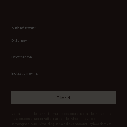
Nyhedsbrev
Ved at indsende denne formular accepterer jeg, at de indtastede
data bruges af Rigtig Kaffe til at sende nyhedsbreve og
kampagnetilbud. Afmelding kan altid ske nederst i nyhedsbrevet.