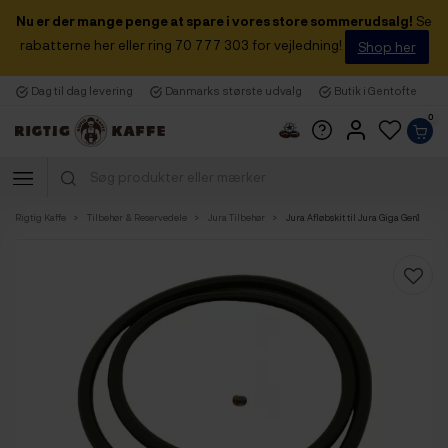
Nu er der mange penge at spare i vores store sommerudsalg!
Se
rabatterne her eller ring 70 777 303 for vejledning!
Shop her
Dag til dag levering
Danmarks største udvalg
Butik i Gentofte
0
Rigtig Kaffe
Tilbehør & Reservedele
Jura Tilbehør
Jura Afløbskit til Jura Giga Gen.1