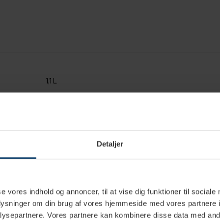
1,1 L
Stål
Rustfrit stål
Detaljer
11 cm
21 cm
se vores indhold og annoncer, til at vise dig funktioner til sociale
Ja
oplysninger om din brug af vores hjemmeside med vores partnere i
ysepartnere. Vores partnere kan kombinere disse data med andr