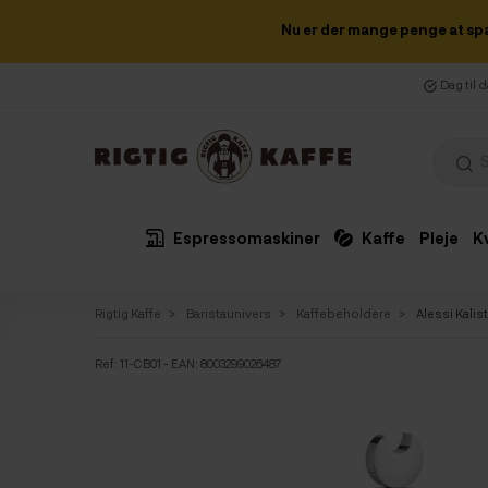
Nu er der mange penge at sp
Dag til 
Espressomaskiner
Kaffe
Pleje
K
Rigtig Kaffe
Baristaunivers
Kaffebeholdere
Alessi Kalist
Ref:
11-CB01
- EAN: 8003299026487