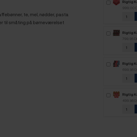
Rigtig 
Intenso
999,00 
kaffebø
affebønner, te, mel, nødder, pasta
er til småting på børneværelset
Rigtig K
Mixpakk
799,95 
Rigtig 
2,8kg H
699,95 
Rigtig 
2,2kg H
499,95 