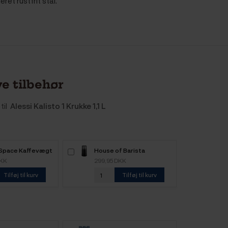
eret rustfrit stål.
e tilbehør
til
Alessi Kalisto 1 Krukke 1,1 L
 Space Kaffevægt
House of Barista
Elektrisk Kaffemølle
DKK
299,95 DKK
Tilføj til kurv
Tilføj til kurv