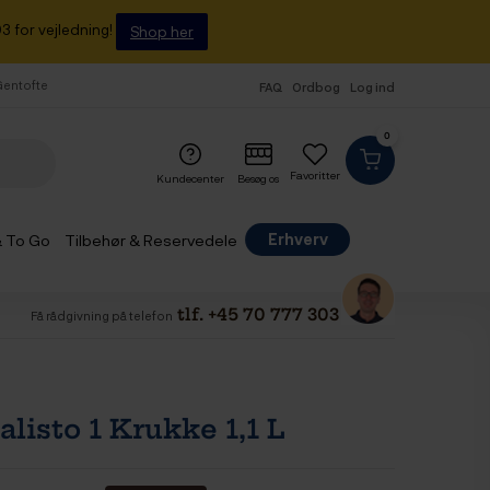
3 for vejledning!
Shop her
 Gentofte
FAQ
Ordbog
Log ind
0
Favoritter
Kundecenter
Besøg os
Erhverv
& To Go
Tilbehør & Reservedele
tlf. +45 70 777 303
Få rådgivning på telefon
alisto 1 Krukke 1,1 L