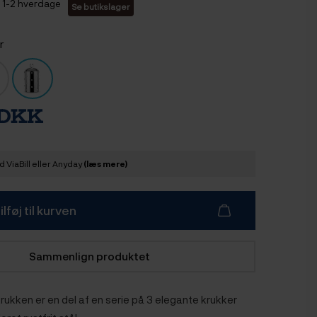
1-2 hverdage
Se butikslager
r
 DKK
 ViaBill eller Anyday
(læs mere)
ilføj til kurven
Sammenlign produktet
 krukken er en del af en serie på 3 elegante krukker