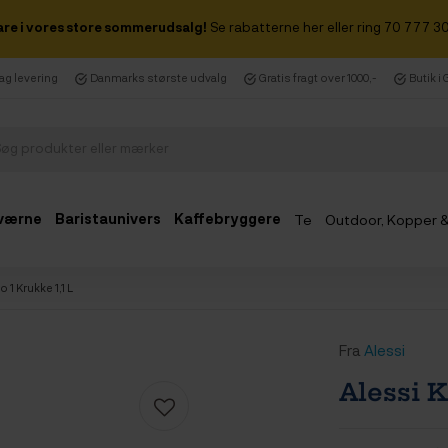
are i vores store sommerudsalg!
Se rabatterne her eller ring 70 777 30
dag levering
Danmarks største udvalg
Gratis fragt over 1000,-
Butik i
værne
Baristaunivers
Kaffebryggere
Te
Outdoor, Kopper 
Udsalg
o 1 Krukke 1,1 L
Fra
Alessi
Alessi K