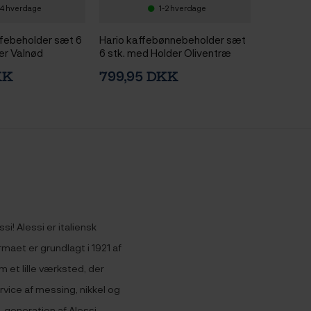
4 hverdage
1-2 hverdage
febeholder sæt 6
Hario kaffebønnebeholder sæt
er Valnød
6 stk. med Holder Oliventræ
KK
799,95 DKK
i! Alessi er italiensk
rmaet er grundlagt i 1921 af
 et lille værksted, der
vice af messing, nikkel og
3. generation af Alessi-