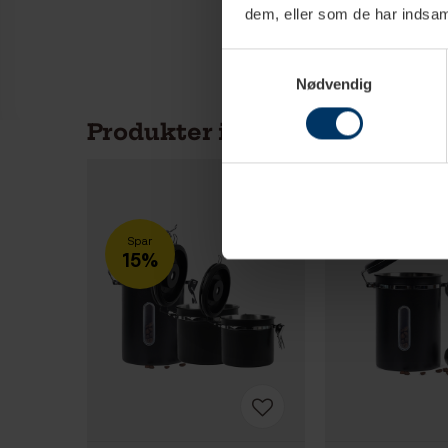
dem, eller som de har indsaml
Samtykkevalg
Nødvendig
Produkter i samme kategori
Spar
15%