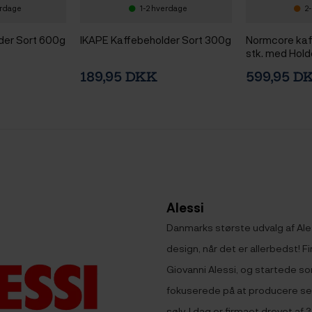
erdage
1-2 hverdage
2-
der Sort 600g
IKAPE Kaffebeholder Sort 300g
Normcore kaf
stk. med Hold
189,95 DKK
599,95 D
Alessi
Danmarks største udvalg af Aless
design, når det er allerbedst! Fi
Giovanni Alessi, og startede som
fokuserede på at producere ser
sølv. I dag er firmaet drevet af 