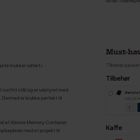
udført i blankpol
Must-hav
Tilbehør passer 
ante krukker udført i
Tilbehør
10 rustfrit stål og er udstyret med
Barista
t. Dermed er krukke perfekt til
599,95 
 del af Alessis Memory Container
Kaffe
 arbejdede med et projekt til