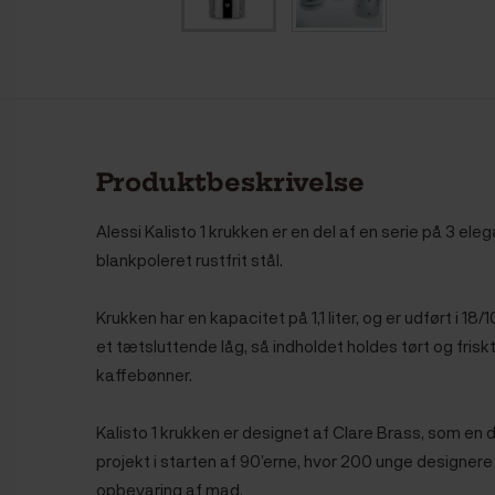
Produktbeskrivelse
Alessi Kalisto 1 krukken er en del af en serie på 3 eleg
blankpoleret rustfrit stål.
Krukken har en kapacitet på 1,1 liter, og er udført i 18/
et tætsluttende låg, så indholdet holdes tørt og frisk
kaffebønner.
Kalisto 1 krukken er designet af Clare Brass, som en
projekt i starten af 90’erne, hvor 200 unge designere
opbevaring af mad.