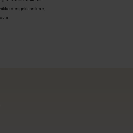
nikke designklassikere,
over.
e