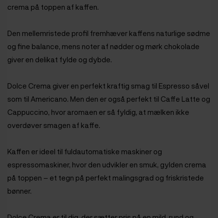
crema på toppen af kaffen.
Den mellemristede profil fremhæver kaffens naturlige sødme
og fine balance, mens noter af nødder og mørk chokolade
giver en delikat fylde og dybde.
Dolce Crema giver en perfekt kraftig smag til Espresso såvel
som til Americano. Men den er også perfekt til Caffe Latte og
Cappuccino, hvor aromaen er så fyldig, at mælken ikke
overdøver smagen af kaffe.
Kaffen er ideel til fuldautomatiske maskiner og
espressomaskiner, hvor den udvikler en smuk, gylden crema
på toppen – et tegn på perfekt malingsgrad og friskristede
bønner.
Dolce Crema er til dig, der sætter pris på en mild, rund og