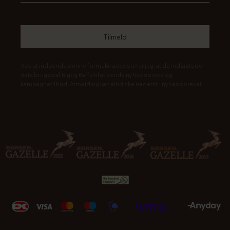
Ved at indsende denne formular accepterer jeg, at de indtastede
data bruges af Rigtig Kaffe til at sende nyhedsbreve og
kampagnetilbud. Afmelding kan altid ske nederst i nyhedsbrevet.