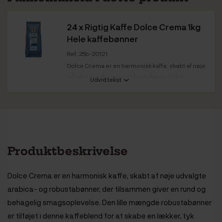
24 x
Rigtig Kaffe Dolce Crema 1kg
Hele kaffebønner
Ref: 25b-20121
Dolce Crema er en harmonisk kaffe, skabt af nøje
udvalgte arabica- og robustabønner, der...
Udvid tekst
Kaffestyrke
Medium
Ristedato
Dolce Crema: 03.03.2026
Bedst før
Dolce Crema: 03.03.2028
Produktbeskrivelse
Dolce Crema er en harmonisk kaffe, skabt af nøje udvalgte
arabica- og robustabønner, der tilsammen giver en rund og
behagelig smagsoplevelse. Den lille mængde robustabønner
er tilføjet i denne kaffeblend for at skabe en lækker, tyk