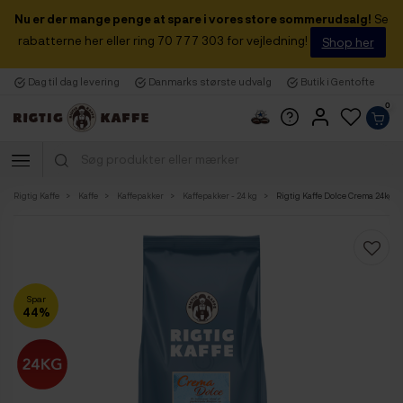
Nu er der mange penge at spare i vores store sommerudsalg!
Se
rabatterne her eller ring 70 777 303 for vejledning!
Shop her
Dag til dag levering
Danmarks største udvalg
Butik i Gentofte
0
Rigtig Kaffe
Kaffe
Kaffepakker
Kaffepakker - 24 kg
Rigtig Kaffe Dolce Crema 24kg H
Spar
44%