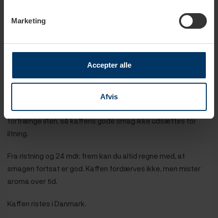
Kaffebønne:
Arabica & Robusta
Marketing
Holdbarhed
Accepter alle
Alt kaffe fra eget mærke “Rigtig Kaffe” er pakket i en
beskyttet atmosfære, som er en blanding af nitrogen og
Afvis
kulsyre. Denne beskyttende atmosfære har til formål at
fortrænge ilten, så kaffens gode smag ikke udsættes for
iltning.
Fra ristning og 24 mdr. frem kan du altid regne med, at
smagen fortsat er god. Kaffen fordærves ikke, men mister
aroma over tid.
Kaffen ristes i Danmark.