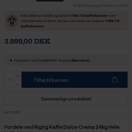
Gratis levering på dette produkt
Køb dette produkt og optjen
1199.70 kaffebønner
som
Club Barista medlem. Din kurv vil totalt set optjene
1199.70
kaffebønner
.
3.999,00 DKK
Finansier med ViaBill eller Anyday
(læs mere)
Tilføj til kurven
Sammenlign produktet
Ref:
A5567
Fordele ved Rigtig Kaffe Dolce Crema 24kg Hele