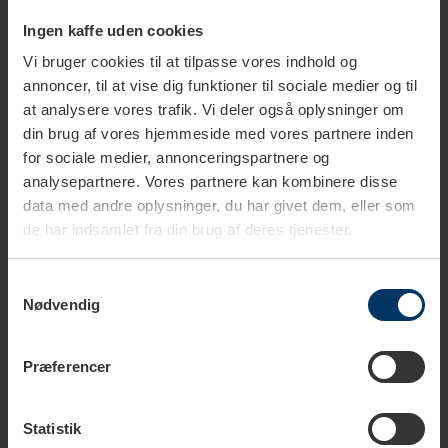
Produktbeskrivelse
Ingen kaffe uden cookies
Vi bruger cookies til at tilpasse vores indhold og
Tekniske specifikationer
annoncer, til at vise dig funktioner til sociale medier og til
at analysere vores trafik. Vi deler også oplysninger om
din brug af vores hjemmeside med vores partnere inden
for sociale medier, annonceringspartnere og
Kendetegn ved Crema Intenso
analysepartnere. Vores partnere kan kombinere disse
data med andre oplysninger, du har givet dem, eller som
Smagsnoter:
Nødder og mørk chokolade
de har indsamlet fra din brug af deres tjenester.
Body:
Fyldig
Samtykkevalg
Nødvendig
Syrlighed:
Lav
Ristning:
Medium
Præferencer
Oprindelse:
Latin Amerika & Asien
Statistik