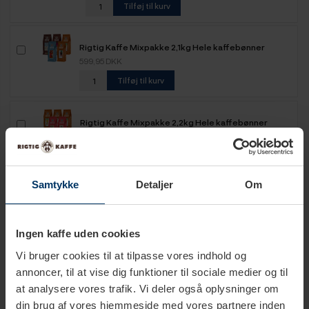
Tilføj til kurv
Rigtig Kaffe Mixpakke 2,1kg Hele kaffebønner
599,95 DKK
Tilføj til kurv
Rigtig Kaffe Mixpakke 2,2kg Hele kaffebønner
499,95 DKK
Tilføj til kurv
Samtykke
Detaljer
Om
Rigtig Kaffe Mixpakke 2,5kg Hele kaffebønner
649,95 DKK
Tilføj til kurv
Ingen kaffe uden cookies
Vi bruger cookies til at tilpasse vores indhold og
Rigtig Kaffe Mixpakke 5,2kg Hele kaffebønner
annoncer, til at vise dig funktioner til sociale medier og til
1.099,00 DKK
at analysere vores trafik. Vi deler også oplysninger om
din brug af vores hjemmeside med vores partnere inden
Tilføj til kurv