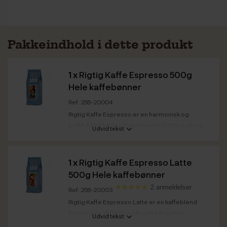
Pakkeindhold i dette produkt
1 x
Rigtig Kaffe Espresso 500g
Hele kaffebønner
Ref: 25B-20004
Rigtig Kaffe Espresso er en harmonisk og
kraftfuld kaffeblend bestående af 70% arabica
Udvid tekst
og 30%...
Kaffestyrke
Mørk
1 x
Rigtig Kaffe Espresso Latte
Ristedato
Espresso: 13.04.2026
500g Hele kaffebønner
Bedst før
Espresso: 13.04.2028
2 anmeldelser
Ref: 25B-20003
Rigtig Kaffe Espresso Latte er en kaffeblend
bestående af 100% arabica fra Brasilien,
Udvid tekst
Colombia og...