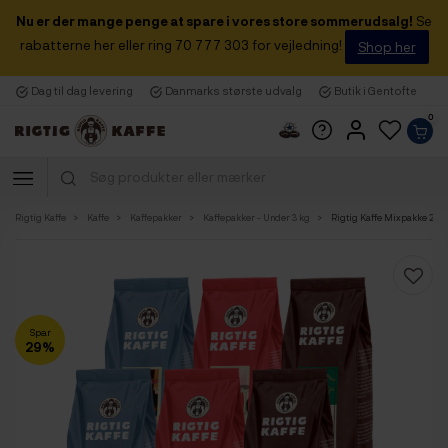
Nu er der mange penge at spare i vores store sommerudsalg!
Se
rabatterne her eller ring 70 777 303 for vejledning!
Shop her
Dag til dag levering
Danmarks største udvalg
Butik i Gentofte
0
Rigtig Kaffe
Kaffe
Kaffepakker
Kaffepakker - Under 3 kg
Rigtig Kaffe Mixpakke 2,8k
Spar
29%