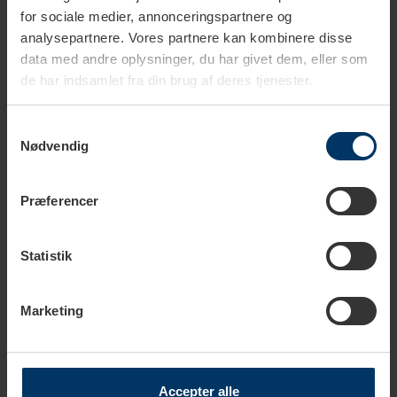
for sociale medier, annonceringspartnere og
analysepartnere. Vores partnere kan kombinere disse
data med andre oplysninger, du har givet dem, eller som
de har indsamlet fra din brug af deres tjenester.
Produktbeskrivelse
Samtykkevalg
Nødvendig
Tekniske specifikationer
Præferencer
Holdbarhed
Statistik
Alt kaffe fra eget mærke “Rigtig Kaffe” er pakket i en
Marketing
beskyttet atmosfære, som er en blanding af nitrogen og
kulsyre. Denne beskyttende atmosfære har til formål at
fortrænge ilten, så kaffens gode smag ikke udsættes for
Accepter alle
iltning.