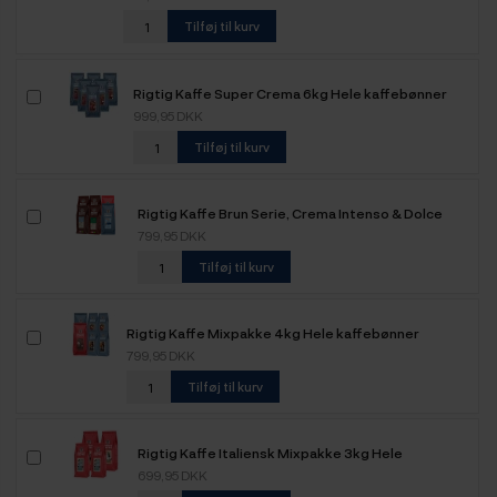
Tilføj til kurv
Rigtig Kaffe Super Crema 6kg Hele kaffebønner
999,95 DKK
Tilføj til kurv
Rigtig Kaffe Brun Serie, Crema Intenso & Dolce
Crema Mixpakke 3,6kg Hele kaffebønner
799,95 DKK
Tilføj til kurv
Rigtig Kaffe Mixpakke 4kg Hele kaffebønner
799,95 DKK
Tilføj til kurv
Rigtig Kaffe Italiensk Mixpakke 3kg Hele
kaffebønner
699,95 DKK