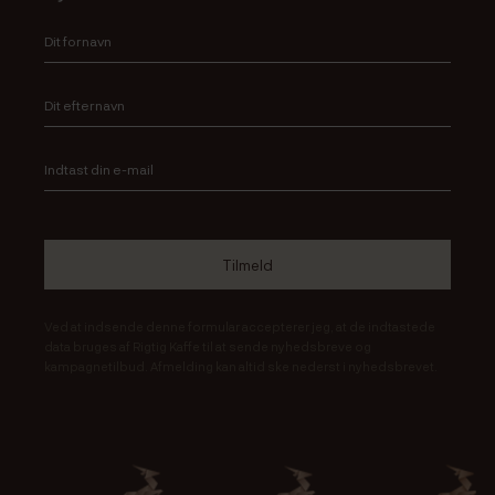
Ved at indsende denne formular accepterer jeg, at de indtastede
data bruges af Rigtig Kaffe til at sende nyhedsbreve og
kampagnetilbud. Afmelding kan altid ske nederst i nyhedsbrevet.