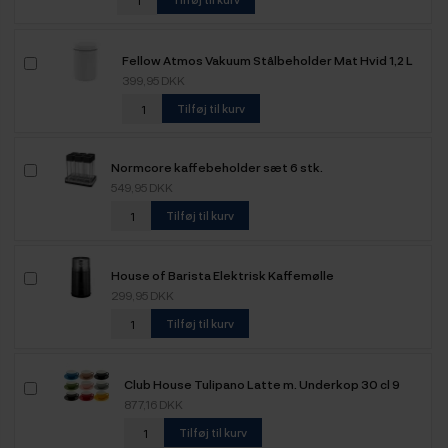
Fellow Atmos Vakuum Stålbeholder Mat Hvid 1,2 L
399,95 DKK
Tilføj til kurv
Normcore kaffebeholder sæt 6 stk.
549,95 DKK
Tilføj til kurv
House of Barista Elektrisk Kaffemølle
299,95 DKK
Tilføj til kurv
Club House Tulipano Latte m. Underkop 30 cl 9
Stk
877,16 DKK
Tilføj til kurv