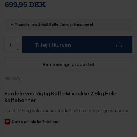
699,95 DKK
Finansier med ViaBill eller Anyday
(læs mere)
Tilføj til kurven
Sammenlign produktet
Ref:
A5216
Fordele ved Rigtig Kaffe Mixpakke 2,8kg Hele
kaffebønner
Du får 2,8 kg hele bønner fordelt på fire forskellige varianter.
Dette er hele kaffebønner