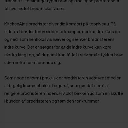
tilpasse til forskellige typer brød og dine egne præferencer
til, hvor ristet brødet skal være.
KitchenAids brødrister giver dig komfort på topniveau. På
siden af brødristeren sidder to knapper, der kan trækkes op
og ned, som henholdsvis hæver og sænker brødristerens
indre kurve. Der er sørget for, at de indre kurve kan køre
ekstra langt op, så du nemt kan få fat i selv små stykker brød
uden risiko for at brænde dig.
Som noget enormt praktisk er brødristeren udstyret med en
aftagelig krummebakke bagerst, som gør det nemt at
rengøre brødristeren indeni. Hiv blot bakken ud som en skuffe
i bunden af brødristeren og tøm den for krummer.