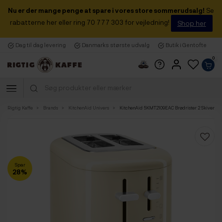
Nu er der mange penge at spare i vores store sommerudsalg!
Se
rabatterne her eller ring 70 777 303 for vejledning!
Shop her
Dag til dag levering
Danmarks største udvalg
Butik i Gentofte
0
Rigtig Kaffe
Brands
KitchenAid Univers
KitchenAid 5KMT2109EAC Brødrister 2 Skiver C
Spar
28%