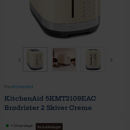
Fra
KitchenAid
KitchenAid 5KMT2109EAC
Brødrister 2 Skiver Creme
1-2 hverdage
Se butikslager