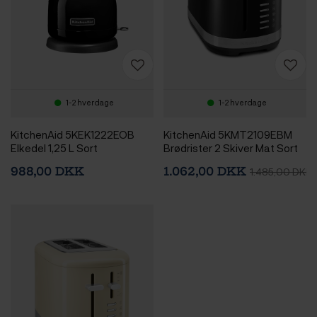
1-2 hverdage
1-2 hverdage
KitchenAid 5KEK1222EOB
KitchenAid 5KMT2109EBM
Elkedel 1,25 L Sort
Brødrister 2 Skiver Mat Sort
988,00 DKK
1.062,00 DKK
1.485,00 DKK