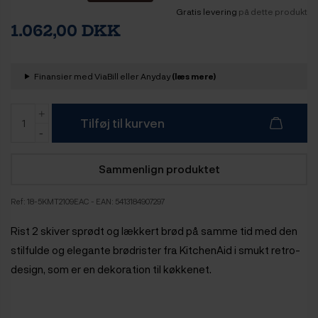
Gratis levering
på dette produkt
1.062,00 DKK
Finansier med ViaBill eller Anyday
(læs mere)
Tilføj til kurven
Sammenlign produktet
Ref:
18-5KMT2109EAC
- EAN: 5413184907297
Rist 2 skiver sprødt og lækkert brød på samme tid med den
stilfulde og elegante brødrister fra KitchenAid i smukt retro-
design, som er en dekoration til køkkenet.