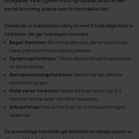
ristegrader fra let gylden til kraftigt sprøde, så du får den
perfekte ristning, præcis som du foretrækker det.
Derudover er brødristeren udstyret med 5 forskellige smarte
funktioner, der gør hverdagen nemmere:
Bagel-funktion:
Rister kun den side, der er skåret over,
mens ydersiden holdes blød og lækker.
Optøningsfunktion:
Tilføjer ekstra tid ved frosset brød
for jævn ristning.
Genopvarmningsfunktion:
Varmer hurtigt allerede
ristet brød op igen.
Hold-varm-funktion:
Holder dit brød varmt i op til 3
minutter, hvis du lader det blive i maskinen.
Afbryd knap:
Hvis du har brug for at stoppe ristningen
undervejs.
De anvendelige funktioner gør brødristeren alsidig og nem at