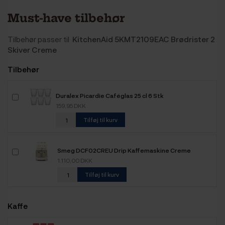
Must-have tilbehør
Tilbehør passer til
KitchenAid 5KMT2109EAC Brødrister 2
Skiver Creme
Tilbehør
Duralex Picardie Caféglas 25 cl 6 Stk
159,95 DKK
Tilføj til kurv
Smeg DCF02CREU Drip Kaffemaskine Creme
1.110,00 DKK
Tilføj til kurv
Kaffe