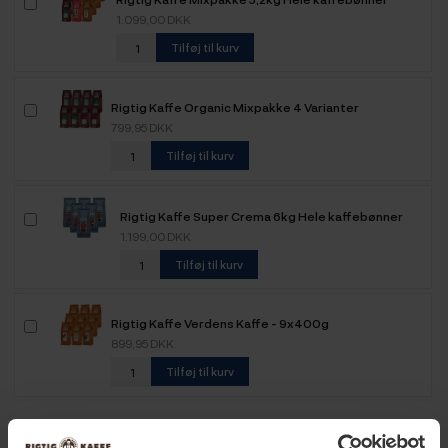
1.099,00 DKK
Tilføj til kurv
Rigtig Kaffe Organic Mixpakke 4 Varianter
799,95 DKK
Tilføj til kurv
Rigtig Kaffe Super Crema 6kg Hele kaffebønner
1.199,00 DKK
Tilføj til kurv
Rigtig Kaffe Verdens Kaffe - 9x400g
899,95 DKK
Tilføj til kurv