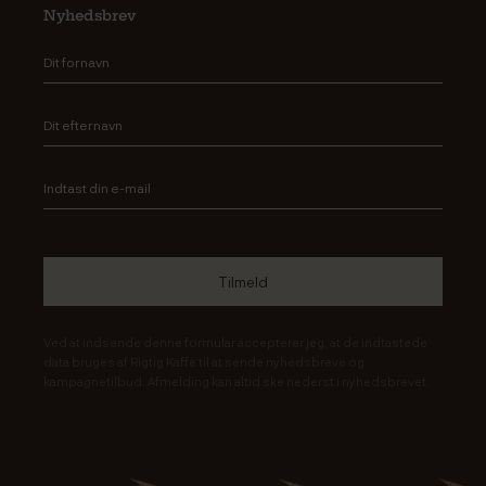
Nyhedsbrev
Ved at indsende denne formular accepterer jeg, at de indtastede
data bruges af Rigtig Kaffe til at sende nyhedsbreve og
kampagnetilbud. Afmelding kan altid ske nederst i nyhedsbrevet.