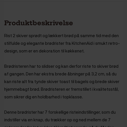
Produktbeskrivelse
Rist 2 skiver sprødt og lækkert brød på samme tid med den
stilfulde og elegante brødrister fra KitchenAid i smukt retro-
design, som er en dekoration til køkkenet.
Brødristeren har to slidser og kan derfor riste to skiver brød
af gangen. Den har ekstra brede åbninger på 3,2 cm, så du
kan riste alt fra tynde skiver toast til bagels og brede skiver
hjemmebagt brød. Brødristeren er fremstillet i kvalitetsstål,
som sikrer dig en holdbarhed i topklasse.
Denne brødrister har 7 forskellige risteindstillinger, som du
indstiller via en knap, du trækker op og ned mellem de 7