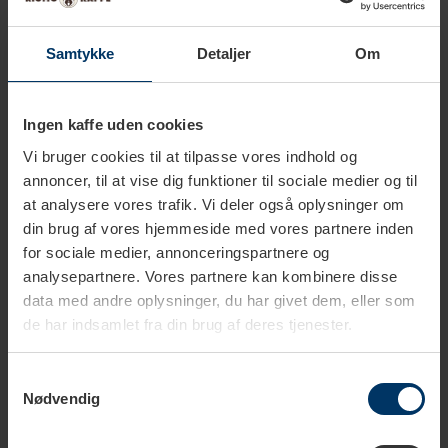
Samtykke
Detaljer
Om
Tekniske specifikationer
Ingen kaffe uden cookies
Vi bruger cookies til at tilpasse vores indhold og
Farve
Creme
annoncer, til at vise dig funktioner til sociale medier og til
at analysere vores trafik. Vi deler også oplysninger om
Krummebakke
Ja
din brug af vores hjemmeside med vores partnere inden
for sociale medier, annonceringspartnere og
Optøningsfunktion
Ja
analysepartnere. Vores partnere kan kombinere disse
data med andre oplysninger, du har givet dem, eller som
Antal skiver
2
de har indsamlet fra din brug af deres tjenester.
Materiale
Stål
Samtykkevalg
Nødvendig
Strømforbrug (Effekt)
980 W