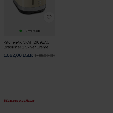
1-2 hverdage
KitchenAid 5KMT2109EAC
Brødrister 2 Skiver Creme
1.062,00 DKK
1.485,00 DKK