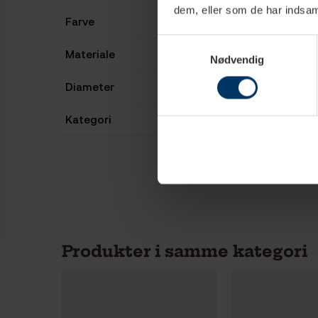
dem, eller som de har indsaml
Farve
Samtykkevalg
Materiale
Nødvendig
Diameter
Kategori
Produkter i samme kategori