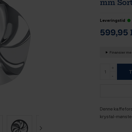
mm Sor
Leveringstid
599,95
Finansier med
T
Denne kaffeford
krystal-mønster