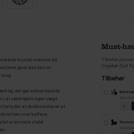
Must-hav
Tilbehør passer 
ometrisk krystal-mønster på
Crystal-Cut T
nsteret giver ikke blot et
r brug.
Tilbehør
rktøj, der gør enhver barista
Barista
899,95 
r i, at værktøjets egen vægt
et betyder, at du ikke behøver at
ide let hen over kaffens
tet er en mere stabil
Normco
med Fjed
599,95 
en.
Titaniu