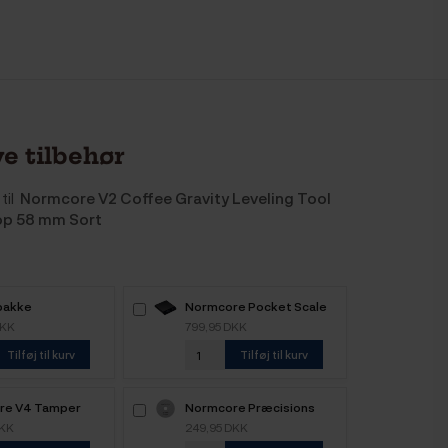
e tilbehør
til
Normcore V2 Coffee Gravity Leveling Tool
op 58 mm Sort
pakke
Normcore Pocket Scale
V3 Kaffevægt Sort
DKK
799,95 DKK
Tilføj til kurv
Tilføj til kurv
re V4 Tamper
Normcore Præcisions
er, Riller &
Filterskærm 58 mm
DKK
249,95 DKK
msbelægning 58