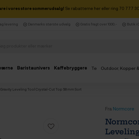
are i vores store sommerudsalg!
Se rabatterne her eller ring 70 777 30
dag levering
Danmarks største udvalg
Gratis fragt over 1000,-
Butik i
værne
Baristaunivers
Kaffebryggere
Te
Outdoor, Kopper 
Udsalg
ravity Leveling Tool Crystal-Cut Top 58 mm Sort
Fra
Normcore
Normcor
Leveling