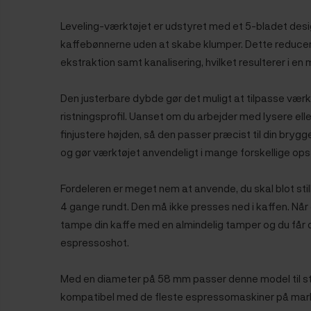
Leveling-værktøjet er udstyret med et 5-bladet desig
kaffebønnerne uden at skabe klumper. Dette reducere
ekstraktion samt kanalisering, hvilket resulterer i e
Den justerbare dybde gør det muligt at tilpasse værkt
ristningsprofil. Uanset om du arbejder med lysere elle
finjustere højden, så den passer præcist til din brygges
og gør værktøjet anvendeligt i mange forskellige op
Fordeleren er meget nem at anvende, du skal blot stille
4 gange rundt. Den må ikke presses ned i kaffen. Når det
tampe din kaffe med en almindelig tamper og du får 
espressoshot.
Med en diameter på 58 mm passer denne model til st
kompatibel med de fleste espressomaskiner på mark