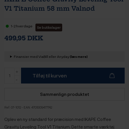
V1 Titanium 58 mm Valnød
1-2 hverdage
Se butikslager
499,95 DKK
Finansier med ViaBill eller Anyday
(læs mere)
Tilføj til kurven
Sammenlign produktet
Ref:
07-1012
- EAN: 4705009477742
Oplev en ny standard for præcision med IKAPE Coffee
Gravity Leveling Tool V1 Titanium. Dette smarte værktøj