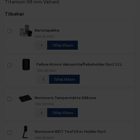
Titanium 58 mm Valnød
Tilbehør
Baristapakke
899,95 DKK
Tilføj til kurv
Fellow Atmos Vakuum Kaffebeholder Sort 1,2 L
399,95 DKK
Tilføj til kurv
Normcore Tampermåtte Silikone
399,95 DKK
Tilføj til kurv
Normcore WDT Tool V3 m. Holder Sort
449,95 DKK