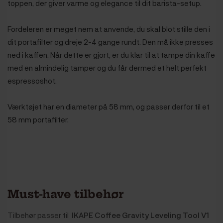
toppen, der giver varme og elegance til dit barista-setup.
Fordeleren er meget nem at anvende, du skal blot stille den i
dit portafilter og dreje 2-4 gange rundt. Den må ikke presses
ned i kaffen. Når dette er gjort, er du klar til at tampe din kaffe
med en almindelig tamper og du får dermed et helt perfekt
espressoshot.
Værktøjet har en diameter på 58 mm, og passer derfor til et
58 mm portafilter.
Must-have tilbehør
Tilbehør passer til
IKAPE Coffee Gravity Leveling Tool V1