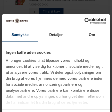
1.099,00 DKK
Tilføj til kurv
Rigtig Kaffe Organic Mixpakke 4 Varianter
799,95 DKK
Samtykke
Detaljer
Om
Tilføj til kurv
Ingen kaffe uden cookies
Rigtig Kaffe Super Crema 6kg Hele kaffebønner
1.199,00 DKK
Vi bruger cookies til at tilpasse vores indhold og
Tilføj til kurv
annoncer, til at vise dig funktioner til sociale medier og til
at analysere vores trafik. Vi deler også oplysninger om
din brug af vores hjemmeside med vores partnere inden
Rigtig Kaffe Verdens Kaffe - 9x400g
for sociale medier, annonceringspartnere og
899,95 DKK
analysepartnere. Vores partnere kan kombinere disse
Tilføj til kurv
data med andre oplysninger, du har givet dem, eller som
de har indsamlet fra din brug af deres tjenester.