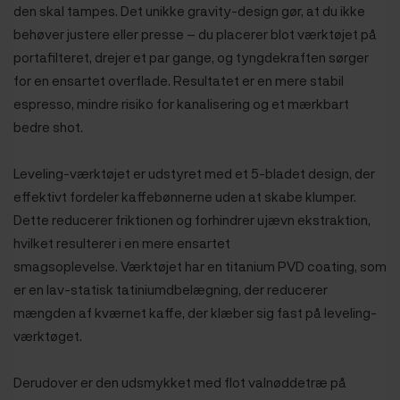
den skal tampes. Det unikke gravity-design gør, at du ikke
behøver justere eller presse – du placerer blot værktøjet på
portafilteret, drejer et par gange, og tyngdekraften sørger
for en ensartet overflade. Resultatet er en mere stabil
espresso, mindre risiko for kanalisering og et mærkbart
bedre shot.
Leveling-værktøjet er udstyret med et 5-bladet design, der
effektivt fordeler kaffebønnerne uden at skabe klumper.
Dette reducerer friktionen og forhindrer ujævn ekstraktion,
hvilket resulterer i en mere ensartet
smagsoplevelse. Værktøjet
har en titanium PVD coating, som
er en lav-statisk tatiniumdbelægning, der reducerer
mængden af kværnet kaffe, der klæber sig fast på leveling-
værktøget.
Derudover er den udsmykket med flot valnøddetræ på