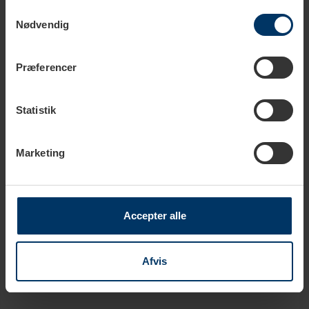
Samtykkevalg
Nødvendig
Tekniske specifikationer
Præferencer
Statistik
Farve
Sort
Materiale
Rustfrit stål
Marketing
Diameter
58 mm
Kategori
Leveler
Accepter alle
Afvis