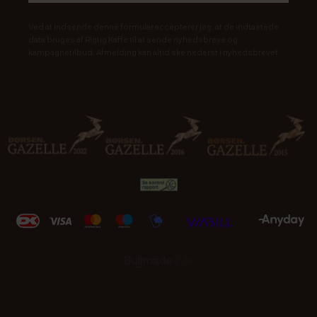
Ved at indsende denne formular accepterer jeg, at de indtastede
data bruges af Rigtig Kaffe til at sende nyhedsbreve og
kampagnetilbud. Afmelding kan altid ske nederst i nyhedsbrevet.