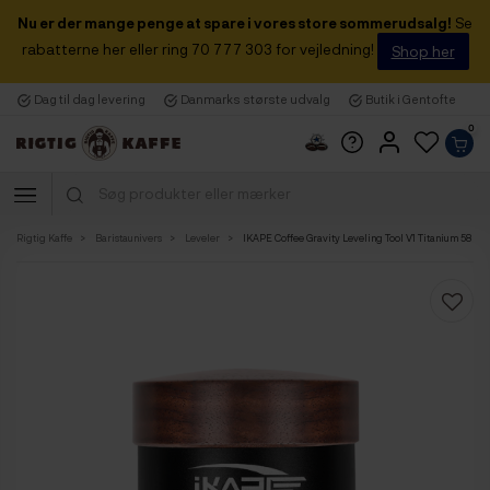
Nu er der mange penge at spare i vores store sommerudsalg!
Se
rabatterne her eller ring 70 777 303 for vejledning!
Shop her
Dag til dag levering
Danmarks største udvalg
Butik i Gentofte
0
Rigtig Kaffe
Baristaunivers
Leveler
IKAPE Coffee Gravity Leveling Tool V1 Titanium 58 m