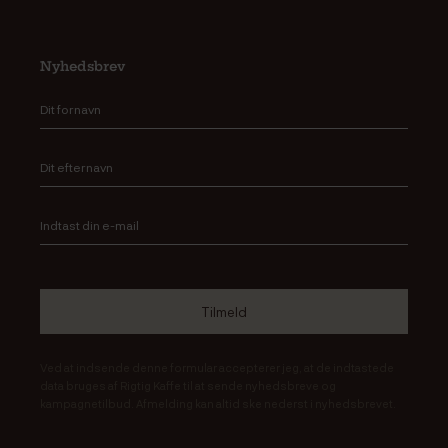
Nyhedsbrev
Ved at indsende denne formular accepterer jeg, at de indtastede
data bruges af Rigtig Kaffe til at sende nyhedsbreve og
kampagnetilbud. Afmelding kan altid ske nederst i nyhedsbrevet.