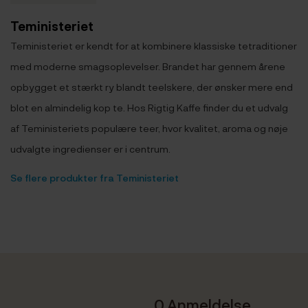
Teministeriet
Teministeriet er kendt for at kombinere klassiske tetraditioner
med moderne smagsoplevelser. Brandet har gennem årene
opbygget et stærkt ry blandt teelskere, der ønsker mere end
blot en almindelig kop te. Hos Rigtig Kaffe finder du et udvalg
af Teministeriets populære teer, hvor kvalitet, aroma og nøje
udvalgte ingredienser er i centrum.
Se flere produkter fra Teministeriet
0 Anmeldelse