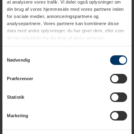
at analysere vores trafik. Vi deler også oplysninger om
din brug af vores hjemmeside med vores partnere inden
for sociale medier, annonceringspartnere og
analysepartnere. Vores partnere kan kombinere disse
data med andre oplysninger, du har givet dem, eller som
de har indsamlet fra din brug af deres tjenester.
Tekniske specifikationer
Samtykkevalg
Nødvendig
Noter
Appelsinblomst
Melon
Præferencer
Morbær
Morgenfrueblomst
Sort te
Statistik
Trækketid
5 - 6 min.
Marketing
Temperatur
100°C
Te type
Sorte teer