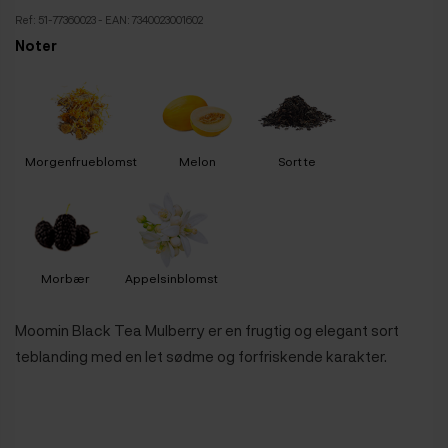
Ref:
51-77360023
- EAN: 7340023001602
Noter
Morgenfrueblomst
Melon
Sort te
Morbær
Appelsinblomst
Moomin Black Tea Mulberry er en frugtig og elegant sort
teblanding med en let sødme og forfriskende karakter.