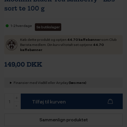
sort te 100 g
1-2 hverdage
Se butikslager
Køb dette produkt og optjen
44.70 kaffebønner
som Club
Barista medlem. Din kurv vil totalt set optjene
44.70
kaffebønner
.
149,00 DKK
Finansier med ViaBill eller Anyday
(læs mere)
Tilføj til kurven
Sammenlign produktet