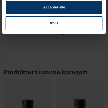
Accepter alle
Te pakning
Løs te
Bryggetid
3-4 minutter
Afvis
Vægt
100 g
Produkter i samme kategori