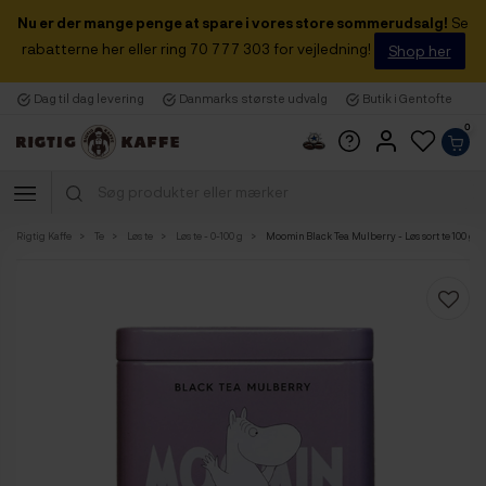
Nu er der mange penge at spare i vores store sommerudsalg!
Se
rabatterne her eller ring 70 777 303 for vejledning!
Shop her
Dag til dag levering
Danmarks største udvalg
Butik i Gentofte
0
Rigtig Kaffe
Te
Løs te
Løs te - 0-100 g
Moomin Black Tea Mulberry - Løs sort te 100 g