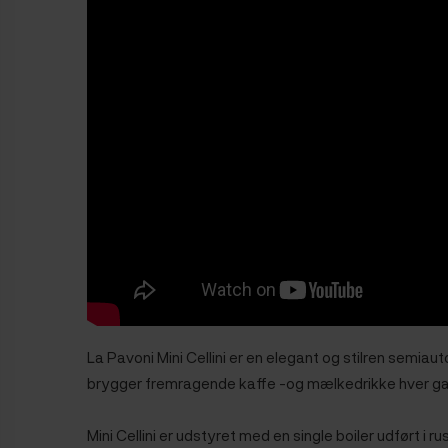
La Pavoni Mini Cellini er en elegant og stilren semi
brygger fremragende kaffe -og mælkedrikke hver g
Mini Cellini er udstyret med en single boiler udført i ru