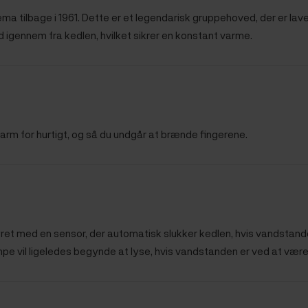
ema tilbage i 1961. Dette er et legendarisk gruppehoved, der er lav
 igennem fra kedlen, hvilket sikrer en konstant varme.
varm for hurtigt, og så du undgår at brænde fingerene.
styret med en sensor, der automatisk slukker kedlen, hvis vandstande
mpe vil ligeledes begynde at lyse, hvis vandstanden er ved at være 