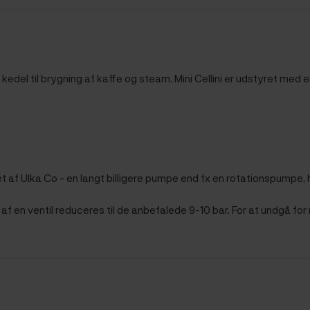
edel til brygning af kaffe og steam. Mini Cellini
er udstyret med en 
t af Ulka Co - en langt billigere pumpe end fx en rotationspumpe, h
af en ventil reduceres til de anbefalede 9-10 bar. For at undgå f