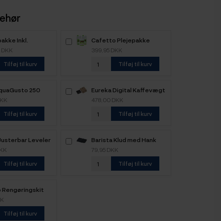
behør
akke Inkl.
Cafetto Plejepakke
kke
Organisk
0 DKK
399,95 DKK
Tilføj til kurv
Tilføj til kurv
quaGusto 250
Eureka Digital Kaffevægt
er
Precisa
DKK
478,00 DKK
Tilføj til kurv
Tilføj til kurv
Justerbar Leveler
Barista Klud med Hank
 mm
Sort
DKK
79,95 DKK
Tilføj til kurv
Tilføj til kurv
 Rengøringskit
k
KK
Tilføj til kurv