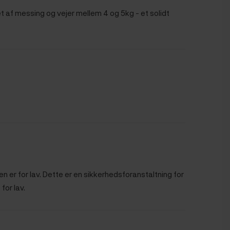
et af messing og vejer mellem 4 og 5kg - et solidt
n er for lav. Dette er en sikkerhedsforanstaltning for
for lav.