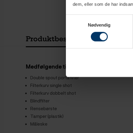
dem, eller som de har indsaml
Samtykkevalg
Nødvendig
Produktbeskrivelse
Teknisk
Medfølgende tilbehør
Double spout portafilter
Filterkurv single shot
Filterkurv dobbelt shot
Blindfilter
Rensebørste
Tamper (plastik)
Måleske