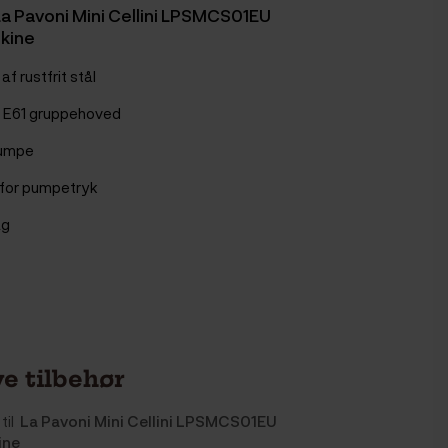
La Pavoni Mini Cellini LPSMCS01EU
kine
af rustfrit stål
 E61 gruppehoved
pumpe
for pumpetryk
ag
e tilbehør
til
La Pavoni Mini Cellini LPSMCS01EU
ine