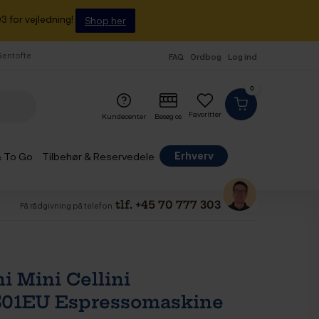
3 for vejledning!
Shop her
 Gentofte
FAQ
Ordbog
Log ind
0
Favoritter
Kundecenter
Besøg os
Erhverv
& To Go
Tilbehør & Reservedele
tlf. +45 70 777 303
Få rådgivning på telefon
i Mini Cellini
01EU Espressomaskine