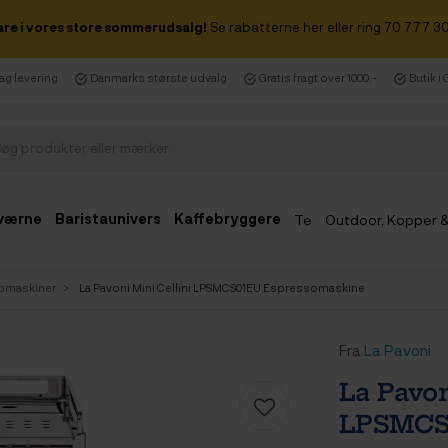
are i vores store sommerudsalg!
Se rabatterne her eller ring 70 777 30
dag levering
Danmarks største udvalg
Gratis fragt over 1000,-
Butik i
værne
Baristaunivers
Kaffebryggere
Te
Outdoor, Kopper 
Udsalg
omaskiner
La Pavoni Mini Cellini LPSMCS01EU Espressomaskine
Fra
La Pavoni
La Pavon
LPSMCS