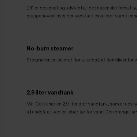
E61 er designet og udviklet af det italienske firma Fa
gruppehoved, hvor der konstant cirkulerer varmt vand
No-burn steamer
Steameren er isoleret, for at undgå at den bliver for 
2,9 liter vandtank
Mini Cellini har en 2,9 liter stor vandtank, som er ud
at undgå, at kedlen løber tør for vand. Den orange la