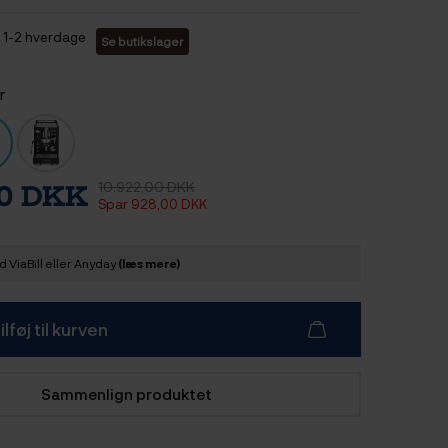
1-2 hverdage
Se butikslager
r
10.922,00 DKK
00 DKK
Spar 928,00 DKK
 ViaBill eller Anyday
(læs mere)
ilføj til kurven
Sammenlign produktet