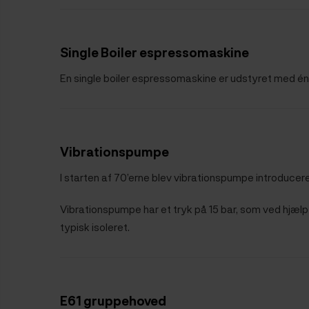
Single Boiler espressomaskine
En single boiler espressomaskine er udstyret med én k
Vibrationspumpe
I starten af 70’erne blev vibrationspumpe introducere
Vibrationspumpe har et tryk på 15 bar, som ved hjælp 
typisk isoleret.
E61 gruppehoved