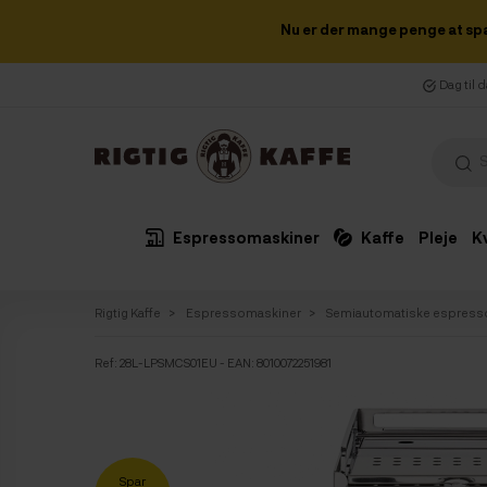
Nu er der mange penge at sp
Dag til 
Espressomaskiner
Kaffe
Pleje
K
Rigtig Kaffe
Espressomaskiner
Semiautomatiske espress
Ref:
28L-LPSMCS01EU
- EAN: 8010072251981
Spar