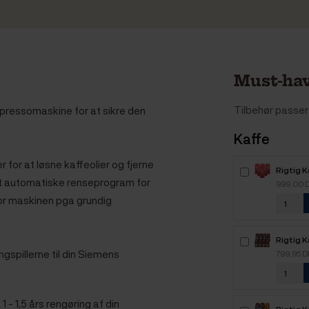
Must-hav
Tilbehør passer 
spressomaskine for at sikre den
Kaffe
r for at løsne kaffeolier og fjerne
Rigtig 
det automatiske renseprogram for
Intenso
999,00 
kaffebø
or maskinen pga grundig
Rigtig K
Mixpakk
gspillerne til din Siemens
799,95 
1 - 1,5 års rengøring af din
Rigtig 