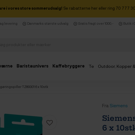
are i vores store sommerudsalg!
Se rabatterne her eller ring 70 777 30
dag levering
Danmarks største udvalg
Gratis fragt over 1000,-
Butik i
værne
Baristaunivers
Kaffebryggere
Te
Outdoor, Kopper 
Udsalg
øringspiller TZ80001 6 x 10stk
Fra
Siemens
Siemens
6 x 10st