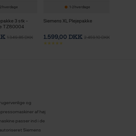
-2 hverdage
1-2 hverdage
pakke 3 stk -
Siemens XL Plejepakke
re TZ80004
KK
1.599,00 DKK
1.349,85 DKK
2.459,10 DKK
rugervenlige og
spressomaskiner af høj
askine passer ind i de
r autoriseret Siemens