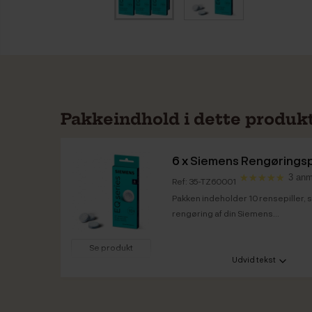
Pakkeindhold i dette produk
6 x
Siemens Rengøringspil
3 anm
Ref: 35-TZ60001
Pakken indeholder 10 rensepiller, som
rengøring af din Siemens...
Se produkt
Udvid tekst
Vare info