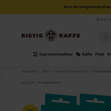
Nu er der mange penge at sp
Dag til 
Espressomaskiner
Kaffe
Pleje
K
Rigtig Kaffe
Pleje
Siemens Plejeprodukter
Siemens Reng
Ref:
A2114
- EAN: 4242001065756
Spar