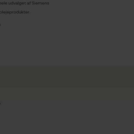
 hele udvalget af Siemens
plejeprodukter.
s
e