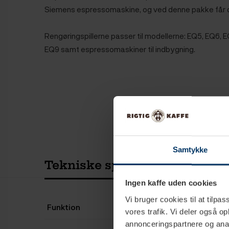
Siemens espressomaskine, og ved denne pakke får du 
Rengøringspillerne passer til modellerne: EQ5, EQ6, 
EQ9 samt espressomaskiner til indbygning.
Samtykke
Tekniske specifikationer
Ingen kaffe uden cookies
Vi bruger cookies til at tilpas
Funktion
vores trafik. Vi deler også 
annonceringspartnere og anal