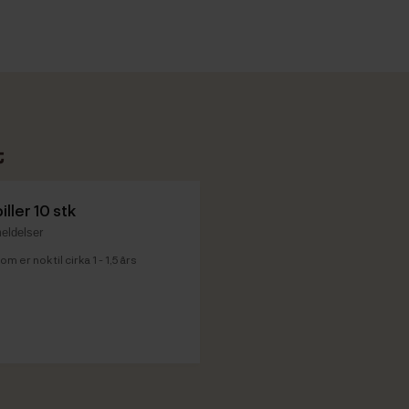
t
ler 10 stk
eldelser
 er nok til cirka 1 - 1,5 års