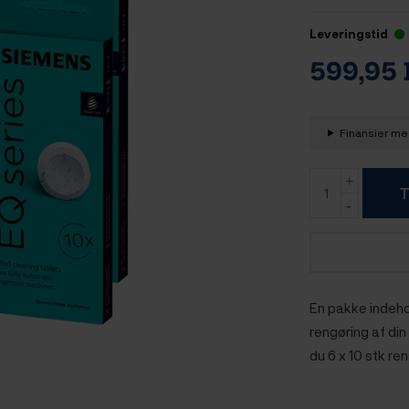
Leveringstid
599,95
Finansier med
T
En pakke indehold
rengøring af di
du 6 x 10 stk ren