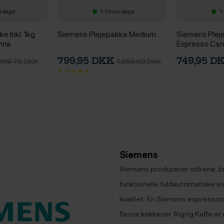
erdage
1-2 hverdage
1
e Inkl. 1kg
Siemens Plejepakke Medium
Siemens Pleje
anna
Espresso Ca
799,95 DKK
749,95 D
869,70 DKK
1.059,60 DKK
Siemens
Siemens producerer stilrene, b
funktionelle fuldautomatiske e
kvalitet. En Siemens espressom
fleste køkkener. Rigtig Kaffe e