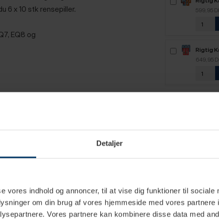
6 x 10 stk rensepiller.
2,1kg H
599,95 
EQ7, EQ8 og
Rigtig 
2,5kg H
649,95 
Detaljer
se vores indhold og annoncer, til at vise dig funktioner til sociale
Rensetabletter
oplysninger om din brug af vores hjemmeside med vores partnere i
ysepartnere. Vores partnere kan kombinere disse data med andr