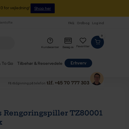
3 for vejledning!
Shop her
 Gentofte
FAQ
Ordbog
Log ind
0
Favoritter
Kundecenter
Besøg os
Erhverv
& To Go
Tilbehør & Reservedele
tlf. +45 70 777 303
Få rådgivning på telefon
 Rengøringspiller TZ80001
k