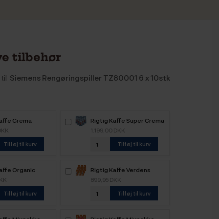
e tilbehør
til
Siemens Rengøringspiller TZ80001 6 x 10stk
Kaffe Crema
Rigtig Kaffe Super Crema
 6kg Hele
6kg Hele kaffebønner
DKK
1.199,00 DKK
nner
Tilføj til kurv
Tilføj til kurv
affe Organic
Rigtig Kaffe Verdens
e 4 Varianter
Kaffe - 9x400g
DKK
899,95 DKK
Tilføj til kurv
Tilføj til kurv
Kaffe Mixpakke
Rigtig Kaffe Mixpakke