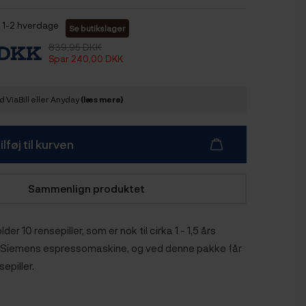
1-2 hverdage
Se butikslager
839,95 DKK
 DKK
Spar 240,00 DKK
 ViaBill eller Anyday
(læs mere)
ilføj til kurven
Sammenlign produktet
er 10 rensepiller, som er nok til cirka 1 - 1,5 års
n Siemens espressomaskine, og ved denne pakke får
sepiller.