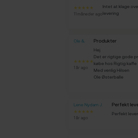
Intet at klage ove
levering
11 måneder ago
Produkter
Ole &.
Hej
Det er rigtige gode p
købe hos Rigtig kaffe
1 år ago
Med venlig Hilsen
Ole Østerballe
Perfekt le
Lene Nydam J.
Perfekt lever
1 år ago