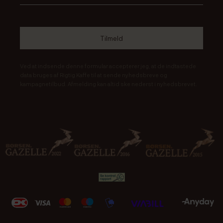
Ved at indsende denne formular accepterer jeg, at de indtastede
data bruges af Rigtig Kaffe til at sende nyhedsbreve og
kampagnetilbud. Afmelding kan altid ske nederst i nyhedsbrevet.