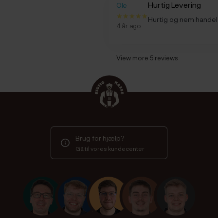
Hurtig Levering
Ole
Hurtig og nem handel
4 år ago
View more 5 reviews
Brug for hjælp?
Gå til vores kundecenter