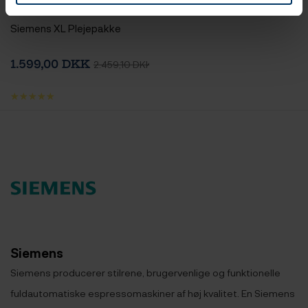
Siemens XL Plejepakke
1.599,00 DKK
2.459,10 DKK
Siemens
Siemens producerer stilrene, brugervenlige og funktionelle
fuldautomatiske espressomaskiner af høj kvalitet. En Siemens