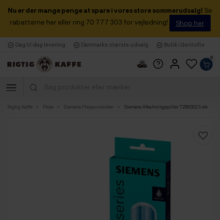
Nu er der mange penge at spare i vores store sommerudsalg!
Se
rabatterne her eller ring 70 777 303 for vejledning!
Shop her
Dag til dag levering
Danmarks største udvalg
Butik i Gentofte
0
Rigtig Kaffe
Pleje
Siemens Plejeprodukter
Siemens Afkalkningspiller TZ80002 3 stk