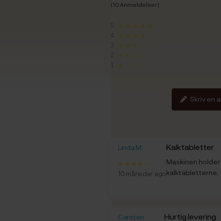
(10 Anmeldelser)
5
★★★★★
4
★★★★☆
3
★★★☆☆
2
★★☆☆☆
1
★☆☆☆☆
Skriv en 
Kalktabletter
Linda M.
Maskinen holder
kalktabletterne, 
10 måneder ago
Hurtig levering
Carsten