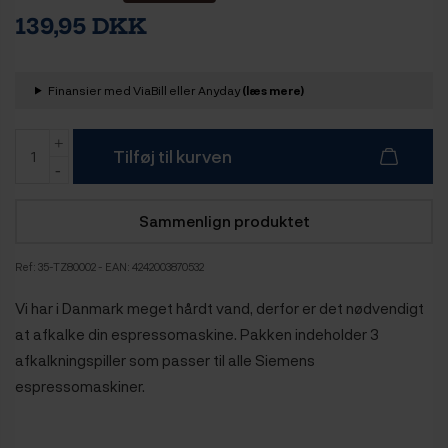
139,95 DKK
Finansier med ViaBill eller Anyday
(læs mere)
Tilføj til kurven
Sammenlign produktet
Ref:
35-TZ80002
- EAN: 4242003870532
Vi har i Danmark meget hårdt vand, derfor er det nødvendigt
at afkalke din espressomaskine. Pakken indeholder 3
afkalkningspiller som passer til alle Siemens
espressomaskiner.