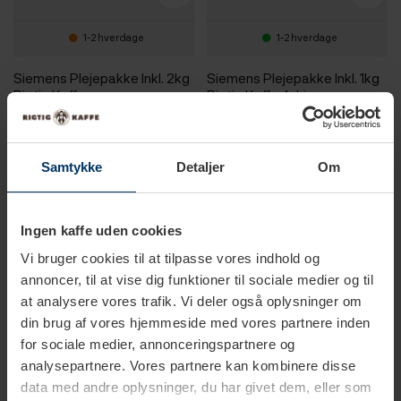
1-2 hverdage
1-2 hverdage
Siemens Plejepakke Inkl. 2kg
Siemens Plejepakke Inkl. 1kg
Rigtig Kaffe
Rigtig Kaffe Adrianna
999,95 DKK
799,95 DKK
1.679,40 DKK
869,70 DKK
Samtykke
Detaljer
Om
Ingen kaffe uden cookies
Vi bruger cookies til at tilpasse vores indhold og
annoncer, til at vise dig funktioner til sociale medier og til
at analysere vores trafik. Vi deler også oplysninger om
din brug af vores hjemmeside med vores partnere inden
for sociale medier, annonceringspartnere og
analysepartnere. Vores partnere kan kombinere disse
data med andre oplysninger, du har givet dem, eller som