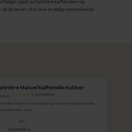
dfølger også La Cafetière kaffekværn og
 du har alt, til at lave en dejlig stempelkande
.
afetière Manuel Kaffemølle Kobber
1 anmeldelser
082949
ère kaffemøllen er en elegant og moderne udgave af den
lle kaffemølle, som...
Stål
Kobber
Udvid tekst