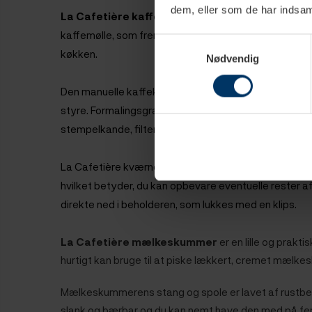
dem, eller som de har indsaml
La Cafetière kaffemøllen
er en elegant og modern
kaffemølle, som fremstillet med et smukt kobber finish,
Samtykkevalg
køkken.
Nødvendig
Den manuelle kaffekværn er udstyret med et træhån
styre.
Formalingsgraden kan naturligvis indstilles, så 
stempelkande, filterbryg osv.
La Cafetière kværnen har en indbygget opbevarings
hvilket betyder, du kan opbevare eventuelle rester a
direkte ned i beholderen, som lukkes med en klips.
La Cafetière mælkeskummer
er en lille og prak
hurtigt kan bruge til at piske lækkert, cremet mælkesk
Mælkeskummerens stang og spole er lavet af rustbesta
slank og bærbar og du kan nemt have den med på ferie