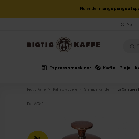
Nu er der mange penge at sp
Dag til 
Espressomaskiner
Kaffe
Pleje
K
Rigtig Kaffe
Kaffebryggere
Stempelkander
La Cafetièr
Ref:
A5349
Spar