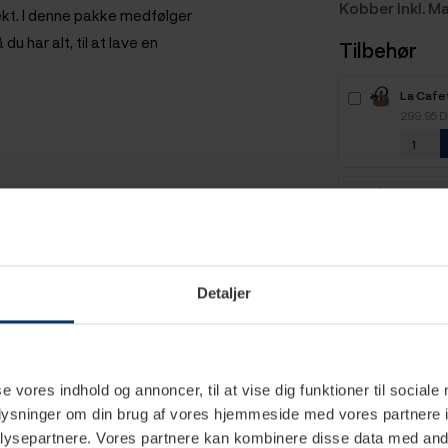
Kobber Inkl. 
kt. I denne pakke medfølger
har alt, til at lave en
Tilbehør
La Cafet
Kobber
299,95 
La Cafe
Mælkes
129,95 
 i rustbestandigt rustfrit stål,
 fremstillet i varmebestandigt
Detaljer
Fellow 
s varmebestandigt, og forbliver
Kaffebeh
349,95 
en malede kaffe, så dette ikke
se vores indhold og annoncer, til at vise dig funktioner til sociale
Alessi P
oplysninger om din brug af vores hjemmeside med vores partnere i
er.
Sort
749,95 
ysepartnere. Vores partnere kan kombinere disse data med andr