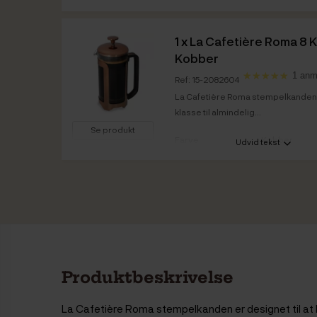
Vare info
1 x
La Cafetière Roma 8 
Kobber
1 anm
Ref: 15-2082604
La Cafetière Roma stempelkanden er 
klasse til almindelig...
Se produkt
Farve
Kobber
Udvid tekst
Vare info
Produktbeskrivelse
La Cafetière Roma stempelkanden er designet til at bri