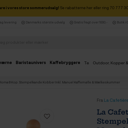
are i vores store sommerudsalg!
Se rabatterne her eller ring 70 777 30
dag levering
Danmarks største udvalg
Gratis fragt over 1000,-
Butik i
værne
Baristaunivers
Kaffebryggere
Te
Outdoor, Kopper 
Udsalg
e Roma 8 Kop. Stempelkande Kobber Inkl. Manuel Kaffemølle & Mælkeskummer
Fra
La Cafetièr
La Cafe
Stempel