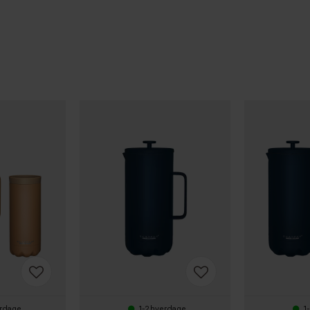
erdage
1-2 hverdage
1