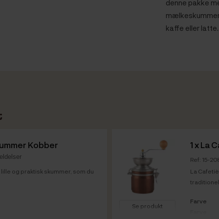
denne pakke me
mælkeskummer, så
kaffe eller latte
t
kummer Kobber
1 x
La C
eldelser
Ref: 15-2
ille og praktisk skummer, som du
La Cafeti
traditione
Farve
Se produkt
Farve