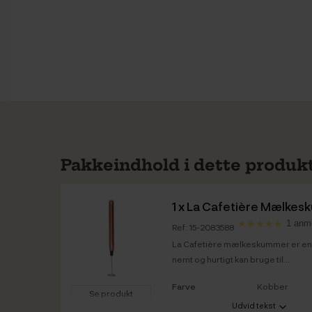
Pakkeindhold i dette produk
1 x
La Cafetière Mælkes
1 anm
Ref: 15-2083588
La Cafetière mælkeskummer er en l
nemt og hurtigt kan bruge til...
Farve
Kobber
Se produkt
Udvid tekst