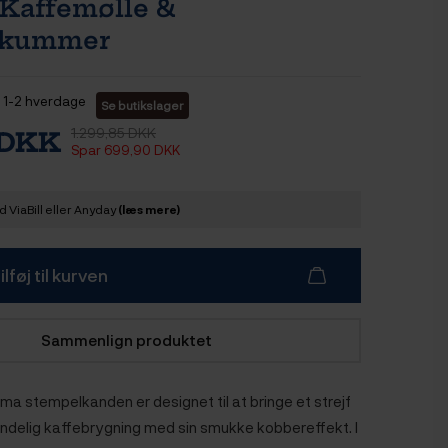
Kaffemølle &
skummer
1-2 hverdage
Se butikslager
1.299,85 DKK
 DKK
Spar 699,90 DKK
 ViaBill eller Anyday
(læs mere)
ilføj til kurven
Sammenlign produktet
ma stempelkanden er designet til at bringe et strejf
mindelig kaffebrygning med sin smukke kobbereffekt. I