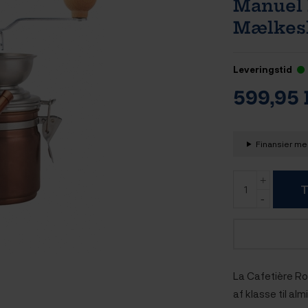
Manuel 
Mælke
Leveringstid
599,95
Finansier med
T
La Cafetière Ro
af klasse til al