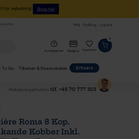
3 for vejledning!
Shop her
 Gentofte
FAQ
Ordbog
Log ind
0
Favoritter
Kundecenter
Besøg os
Erhverv
& To Go
Tilbehør & Reservedele
tlf. +45 70 777 303
Få rådgivning på telefon
e
tière Roma 8 Kop.
kande Kobber Inkl.