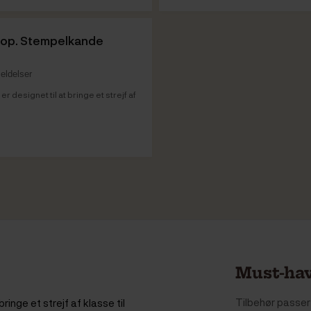
Vare info
Kop. Stempelkande
eldelser
designet til at bringe et strejf af
Must-hav
Tilbehør passer 
nge et strejf af klasse til