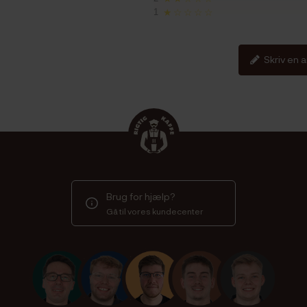
1
★☆☆☆☆
Skriv en 
Brug for hjælp?
Gå til vores kundecenter