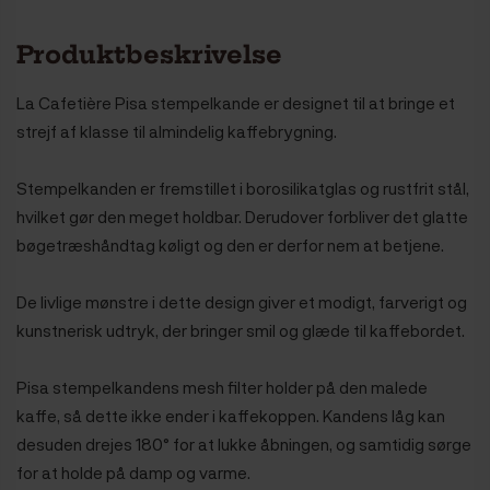
Produktbeskrivelse
La Cafetière Pisa stempelkande er designet til at bringe et
strejf af klasse til almindelig kaffebrygning.
Stempelkanden er fremstillet i borosilikatglas og rustfrit stål,
hvilket gør den meget holdbar. Derudover forbliver det glatte
bøgetræshåndtag køligt og den er derfor nem at betjene.
De livlige mønstre i dette design giver et modigt, farverigt og
kunstnerisk udtryk, der bringer smil og glæde til kaffebordet.
Pisa stempelkandens mesh filter holder på den malede
kaffe, så dette ikke ender i kaffekoppen. Kandens låg kan
desuden drejes 180° for at lukke åbningen, og samtidig sørge
for at holde på damp og varme.