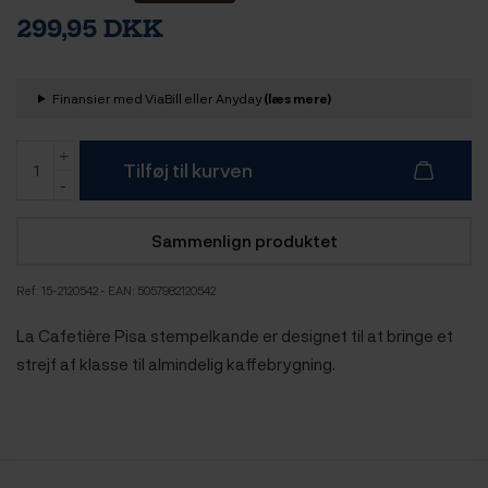
299,95 DKK
Finansier med ViaBill eller Anyday
(læs mere)
Tilføj til kurven
Sammenlign produktet
Ref:
15-2120542
- EAN: 5057982120542
La Cafetière Pisa stempelkande er designet til at bringe et
strejf af klasse til almindelig kaffebrygning.