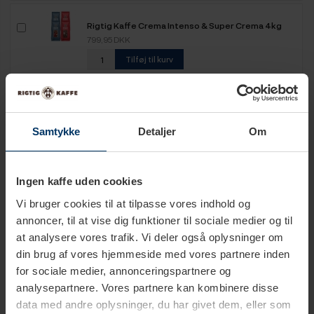
Rigtig Kaffe Crema Intenso & Super Crema 4kg
Hele kaffebønner
799,95 DKK
Tilføj til kurv
Samtykke
Detaljer
Om
Tekniske specifikationer
Ingen kaffe uden cookies
Vi bruger cookies til at tilpasse vores indhold og
annoncer, til at vise dig funktioner til sociale medier og til
Antal kopper
8 kopper
at analysere vores trafik. Vi deler også oplysninger om
din brug af vores hjemmeside med vores partnere inden
Farve
Blå
for sociale medier, annonceringspartnere og
Hvid
analysepartnere. Vores partnere kan kombinere disse
data med andre oplysninger, du har givet dem, eller som