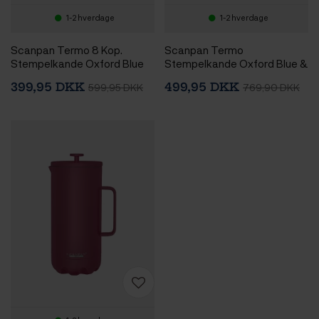
1-2 hverdage
1-2 hverdage
Scanpan Termo 8 Kop.
Scanpan Termo
Stempelkande Oxford Blue
Stempelkande Oxford Blue &
Scanpan Termokrus 0,28 L
399,95 DKK
499,95 DKK
599,95 DKK
769,90 DKK
Oxford Blue