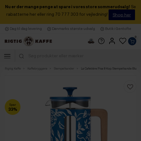
Nu er der mange penge at spare i vores store sommerudsalg!
Se
rabatterne her eller ring 70 777 303 for vejledning!
Shop her
Dag til dag levering
Danmarks største udvalg
Butik i Gentofte
0
Rigtig Kaffe
Kaffebryggere
Stempelkander
La Cafetière Pisa 8 Kop. Stempelkande Blu Fi
Spar
33%