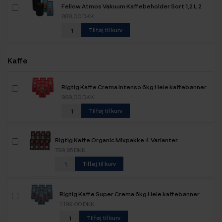
Fellow Atmos Vakuum Kaffebeholder Sort 1,2 L 2
stk Inkl. 2x500g Rigtig Kaffe Espresso & Espresso
888,00 DKK
Latte
Tilføj til kurv
Kaffe
Rigtig Kaffe Crema Intenso 6kg Hele kaffebønner
999,00 DKK
Tilføj til kurv
Rigtig Kaffe Organic Mixpakke 4 Varianter
799,95 DKK
Tilføj til kurv
Rigtig Kaffe Super Crema 6kg Hele kaffebønner
1.199,00 DKK
Tilføj til kurv