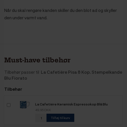
Når du skal rengøre kanden skiller du den blot ad og skyller
den under varmt vand.
Must-have tilbehør
Tilbehør passer til
La Cafetière Pisa 8 Kop. Stempelkande
Blu Fiorato
Tilbehør
La Cafetiére Keramisk Espressokop Blå Blu
Fiorato 12 cl 1 Stk
49,95 DKK
Tilføj til kurv