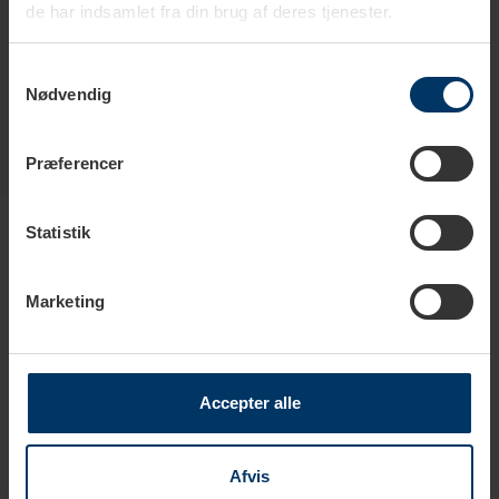
Materiale
Borosilikatglas
de har indsamlet fra din brug af deres tjenester.
Rustfrit stål
Samtykkevalg
Nødvendig
Præferencer
Produkter i samme kategori
Statistik
Marketing
Accepter alle
Afvis