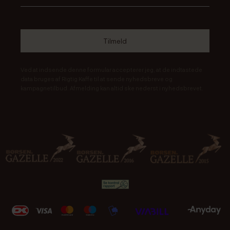
Ved at indsende denne formular accepterer jeg, at de indtastede
data bruges af Rigtig Kaffe til at sende nyhedsbreve og
kampagnetilbud. Afmelding kan altid ske nederst i nyhedsbrevet.