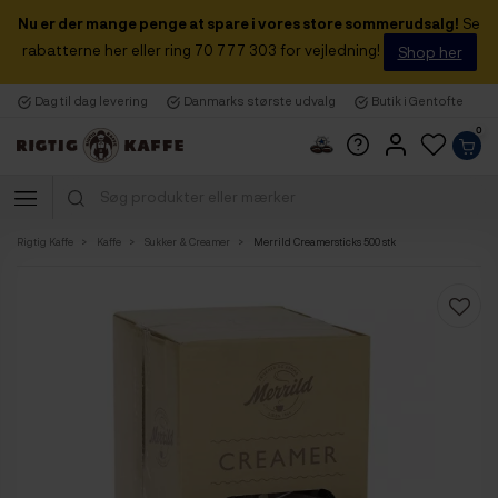
Nu er der mange penge at spare i vores store sommerudsalg!
Se
rabatterne her eller ring 70 777 303 for vejledning!
Shop her
Dag til dag levering
Danmarks største udvalg
Butik i Gentofte
0
Rigtig Kaffe
Kaffe
Sukker & Creamer
Merrild Creamersticks 500 stk