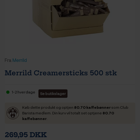
Fra
Merrild
Merrild Creamersticks 500 stk
1-2 hverdage
Se butikslager
Køb dette produkt og optjen
80.70 kaffebønner
som Club
Barista medlem. Din kurv vil totalt set optjene
80.70
kaffebønner
.
269,95 DKK