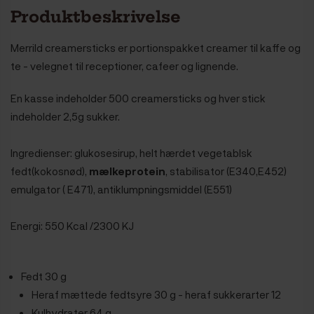
Produktbeskrivelse
Merrild creamersticks er portionspakket creamer til kaffe og
te - velegnet til receptioner, cafeer og lignende.
En kasse indeholder 500 creamersticks og hver stick
indeholder 2,5g sukker.
Ingredienser: glukosesirup, helt hærdet vegetablsk
fedt(kokosnød),
mælkeprotein
, stabilisator (E340,E452)
emulgator ( E471), antiklumpningsmiddel (E551)
Energi: 550 Kcal /2300 KJ
Fedt 30 g
Heraf mættede fedtsyre 30 g - heraf sukkerarter 12
Kulhydrater 64 g