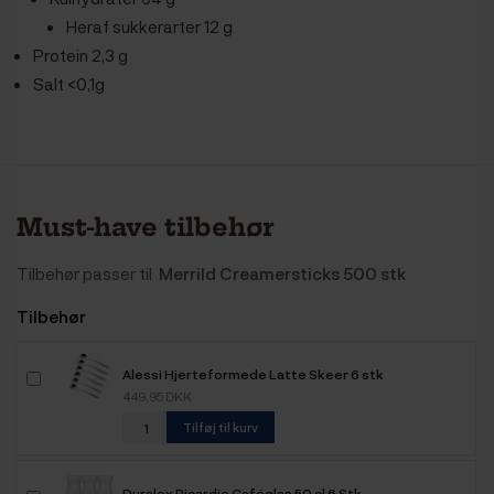
Heraf sukkerarter 12 g
Protein 2,3 g
Salt <0,1g
Must-have tilbehør
Tilbehør passer til
Merrild Creamersticks 500 stk
Tilbehør
Alessi Hjerteformede Latte Skeer 6 stk
449,95 DKK
Tilføj til kurv
Duralex Picardie Caféglas 50 cl 6 Stk