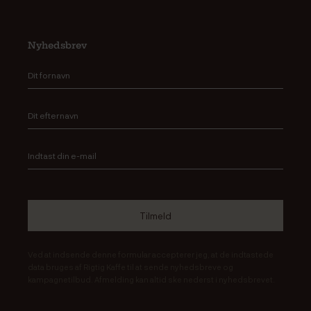
Nyhedsbrev
Ved at indsende denne formular accepterer jeg, at de indtastede
data bruges af Rigtig Kaffe til at sende nyhedsbreve og
kampagnetilbud. Afmelding kan altid ske nederst i nyhedsbrevet.