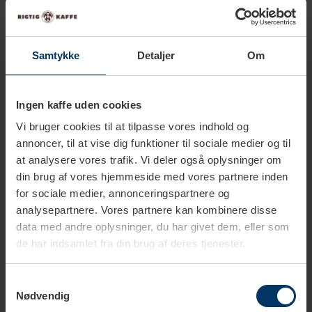
Rigtig Kaffe Italiensk Mixpakke 3kg Hele
kaffebønner
699,95 DKK
Tilføj til kurv
Samtykke
Detaljer
Om
Rigtig Kaffe Mixpakke 4kg Hele kaffebønner
799,95 DKK
Ingen kaffe uden cookies
Tilføj til kurv
Vi bruger cookies til at tilpasse vores indhold og
annoncer, til at vise dig funktioner til sociale medier og til
Rigtig Kaffe Mixpakke 2,1kg Hele kaffebønner
at analysere vores trafik. Vi deler også oplysninger om
599,95 DKK
din brug af vores hjemmeside med vores partnere inden
Tilføj til kurv
for sociale medier, annonceringspartnere og
analysepartnere. Vores partnere kan kombinere disse
data med andre oplysninger, du har givet dem, eller som
Rigtig Kaffe Mixpakke 2,2kg Hele kaffebønner
de har indsamlet fra din brug af deres tjenester.
499,95 DKK
Tilføj til kurv
Samtykkevalg
Nødvendig
Rigtig Kaffe Mixpakke 2,5kg Hele kaffebønner