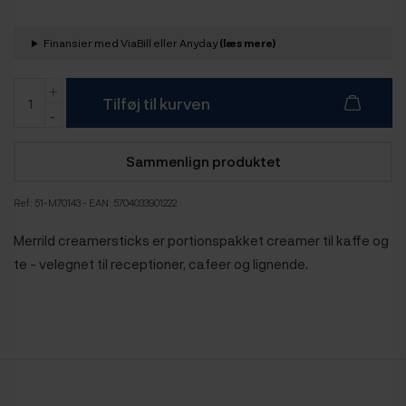
Finansier med ViaBill eller Anyday
(læs mere)
Tilføj til kurven
Sammenlign produktet
Ref:
51-M70143
- EAN: 5704033901222
Merrild creamersticks er portionspakket creamer til kaffe og
te - velegnet til receptioner, cafeer og lignende.