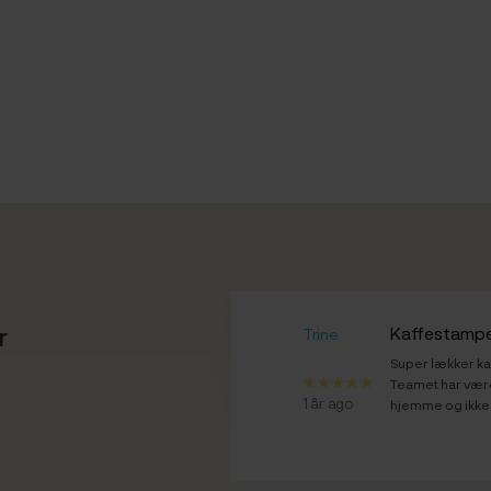
r
Kaffestamp
Trine
Super lækker kaf
Teamet har være
1 år ago
hjemme og ikke 