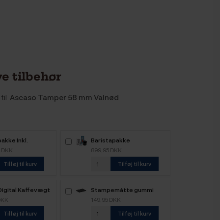
e tilbehør
til
Ascaso Tamper 58 mm Valnød
akke Inkl.
Baristapakke
kke
0 DKK
899,95 DKK
Tilføj til kurv
Tilføj til kurv
Digital Kaffevægt
Stampemåtte gummi
DKK
149,95 DKK
Tilføj til kurv
Tilføj til kurv