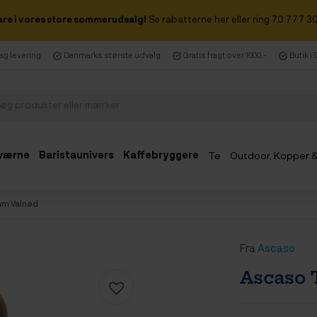
are i vores store sommerudsalg!
Se rabatterne her eller ring 70 777 30
dag levering
Danmarks største udvalg
Gratis fragt over 1000,-
Butik i
værne
Baristaunivers
Kaffebryggere
Te
Outdoor, Kopper 
Udsalg
mm Valnød
Fra
Ascaso
Ascaso 