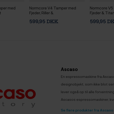
mper med
Normcore V4 Tamper med
Normcore V5
t
Fjeder, Riller &
Fjeder & Tit
Titaniumsbelægning 53,3 mm
53,3 mm Sort
599,95 DKK
599,95 D
Sort
Ascaso
En espressomaskine fra Ascaso
designobjekt, som ikke blot ser
lever også op til alle forventnin
Ascasos espressomaskiner, kvæ
Se flere produkter fra Ascaso