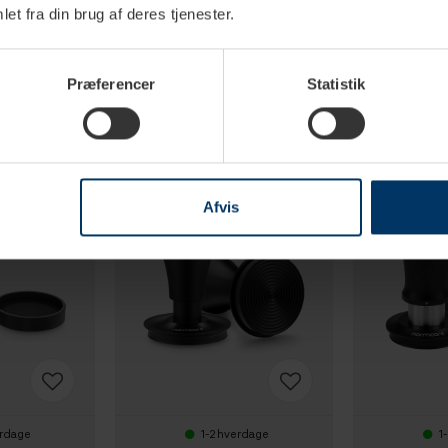
et fra din brug af deres tjenester.
Præferencer
Statistik
Afvis
erdage
1-2 hverdage
1