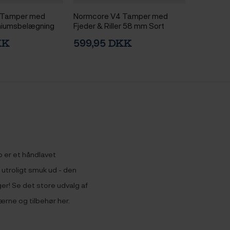
 Tamper med
Normcore V4 Tamper med
aniumsbelægning
Fjeder & Riller 58 mm Sort
KK
599,95 DKK
 er et håndlavet
 utroligt smuk ud - den
ger! Se det store udvalg af
rne og tilbehør her.