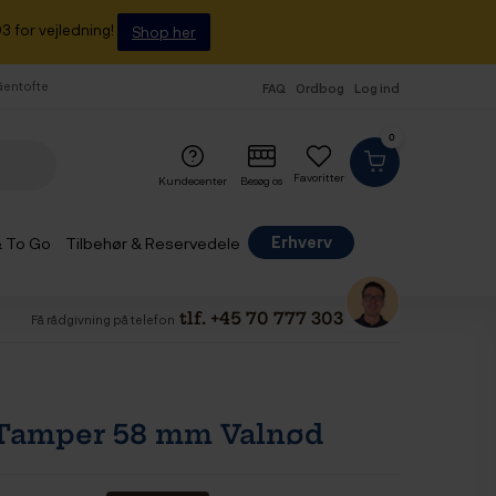
3 for vejledning!
Shop her
 Gentofte
FAQ
Ordbog
Log ind
0
Favoritter
Kundecenter
Besøg os
Erhverv
& To Go
Tilbehør & Reservedele
tlf. +45 70 777 303
Få rådgivning på telefon
Tamper 58 mm Valnød