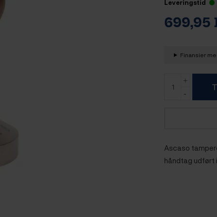
Leveringstid
699,95
Finansier med
T
Ascaso tamperen
håndtag udført i