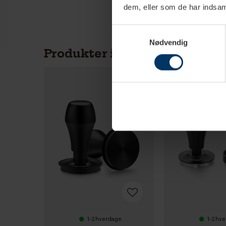
dem, eller som de har indsaml
Samtykkevalg
Nødvendig
Produkter i samme kategori
1-2 hverdage
1-2 hv