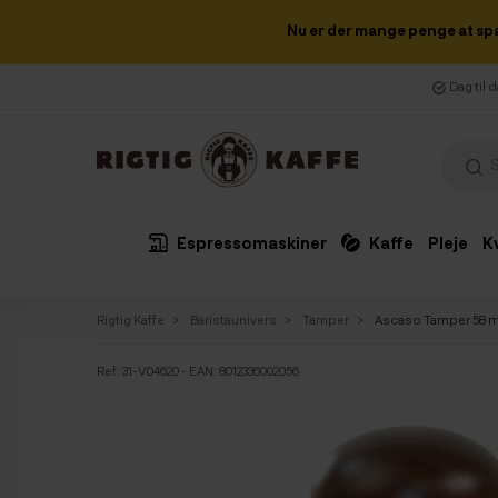
Nu er der mange penge at sp
Dag til 
Espressomaskiner
Kaffe
Pleje
K
Rigtig Kaffe
Baristaunivers
Tamper
Ascaso Tamper 58 
Ref:
31-V04620
- EAN: 8012336002056