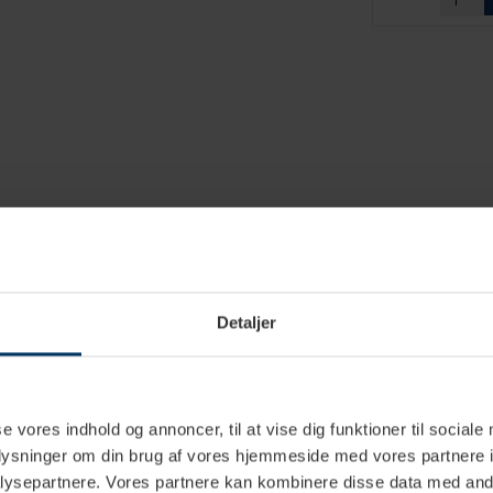
Rustfrit stål
Valnøddetræ
Detaljer
58 mm
Tamper
se vores indhold og annoncer, til at vise dig funktioner til sociale
oplysninger om din brug af vores hjemmeside med vores partnere i
ysepartnere. Vores partnere kan kombinere disse data med andr