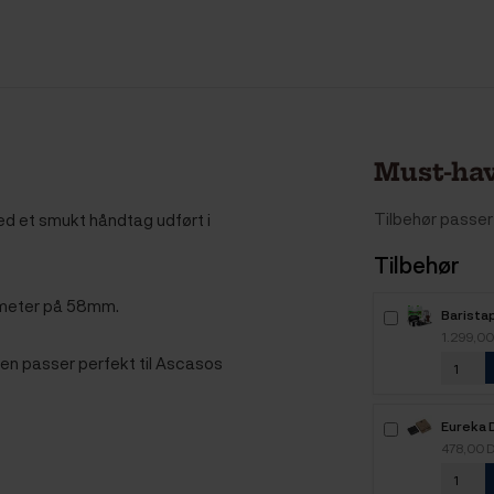
Must-hav
Tilbehør passer 
d et smukt håndtag udført i
Tilbehør
iameter på 58mm.
Baristap
Plejepa
1.299,0
en passer perfekt til Ascasos
Eureka 
Precisa
478,00 