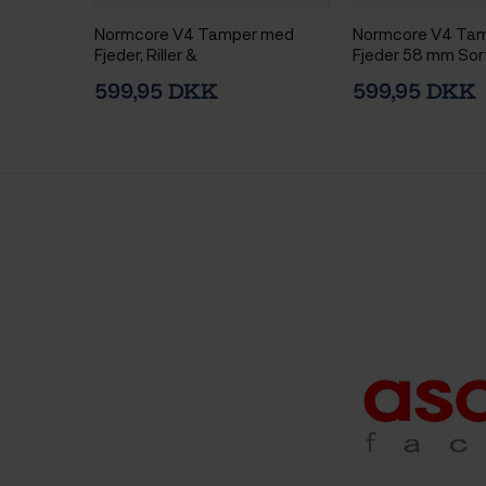
Normcore V4 Tamper med
Normcore V4 Ta
Fjeder, Riller &
Fjeder 58 mm Sor
Titaniumsbelægning 58 mm
599,95 DKK
599,95 DKK
Sort