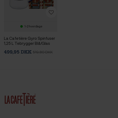
1-2 hverdage
La Cafetière Gyro Spinfuser
1,25 L Tebrygger Blå/Glas
Inkl. Østerlandsk Thehus
499,95 DKK
519,80 DKK
Pyramidetebreve 3 x 12 stk