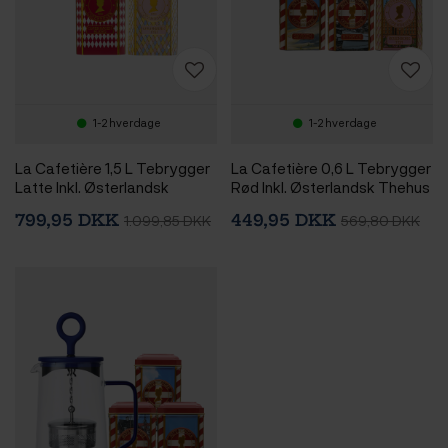
1-2 hverdage
1-2 hverdage
La Cafetière 1,5 L Tebrygger
La Cafetière 0,6 L Tebrygger
Latte Inkl. Østerlandsk
Rød Inkl. Østerlandsk Thehus
Pyramidetebreve 2 x 75 stk
Pyramidetebreve 36 stk
799,95 DKK
449,95 DKK
1.099,85 DKK
569,80 DKK