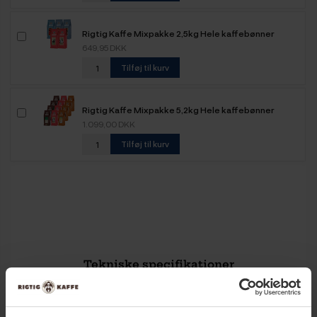
Rigtig Kaffe Mixpakke 2,5kg Hele kaffebønner
649,95 DKK
Tilføj til kurv
Rigtig Kaffe Mixpakke 5,2kg Hele kaffebønner
1.099,00 DKK
Tilføj til kurv
Tekniske specifikationer