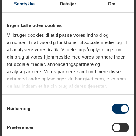
Antal kopper
2 kopper
Samtykke
Detaljer
Om
Farve
Stål
Ingen kaffe uden cookies
Materiale
Borosilikatglas
Vi bruger cookies til at tilpasse vores indhold og
Rustfrit stål
annoncer, til at vise dig funktioner til sociale medier og til
at analysere vores trafik. Vi deler også oplysninger om
din brug af vores hjemmeside med vores partnere inden
for sociale medier, annonceringspartnere og
analysepartnere. Vores partnere kan kombinere disse
data med andre oplysninger, du har givet dem, eller som
Produkter i samme kategori
de har indsamlet fra din brug af deres tjenester.
Samtykkevalg
Nødvendig
Præferencer