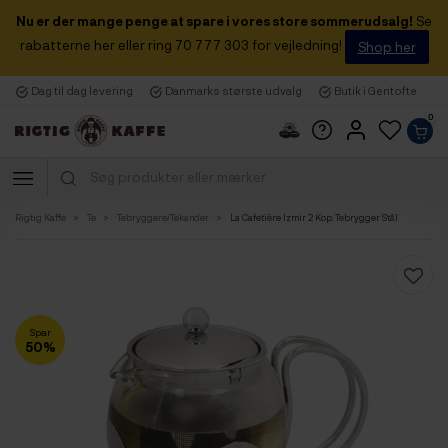
Nu er der mange penge at spare i vores store sommerudsalg!
Se
rabatterne her eller ring 70 777 303 for vejledning!
Shop her
Dag til dag levering
Danmarks største udvalg
Butik i Gentofte
0
Rigtig Kaffe
Te
Tebryggere/Tekander
La Cafetière Izmir 2 Kop. Tebrygger Stål
Spar
50%