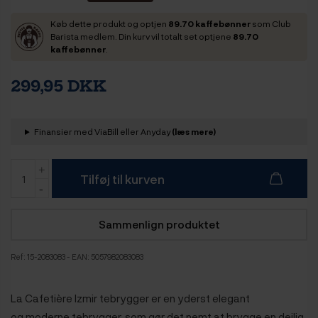
Køb dette produkt og optjen
89.70 kaffebønner
som Club
Barista medlem. Din kurv vil totalt set optjene
89.70
kaffebønner
.
299,95 DKK
Finansier med ViaBill eller Anyday
(læs mere)
Tilføj til kurven
Sammenlign produktet
Ref:
15-2083083
- EAN: 5057982083083
La Cafetière Izmir tebrygger er en yderst elegant
og moderne tebrygger, som gør det nemt at brygge en dejlig