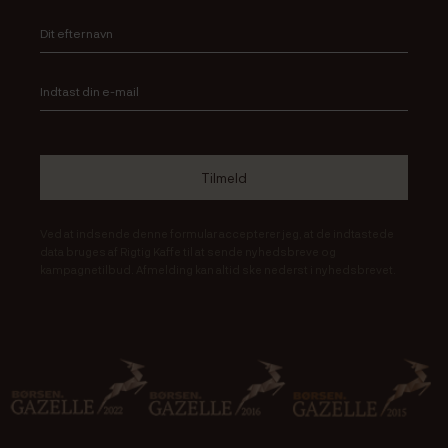
Ved at indsende denne formular accepterer jeg, at de indtastede
data bruges af Rigtig Kaffe til at sende nyhedsbreve og
kampagnetilbud. Afmelding kan altid ske nederst i nyhedsbrevet.