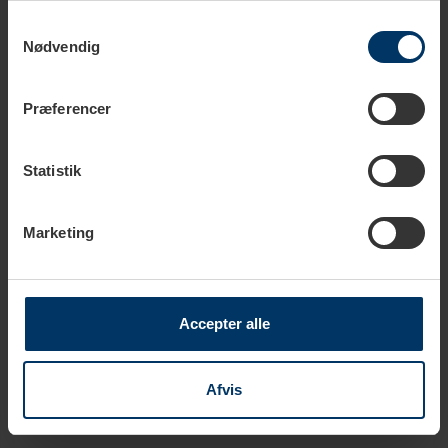
Rigtig Kaffe Mixpakke 5,2kg Hele kaffebønner
1.099,00 DKK
Samtykkevalg
Nødvendig
Tilføj til kurv
Præferencer
Statistik
Tekniske specifikationer
Marketing
Kapacitet
1,2 L
Accepter alle
Farve
Lilla
Afvis
Materiale
Stentøj