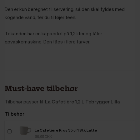
Den er kun beregnet til servering, så den skal fyldes med
kogende vand, før du tilføjer teen.
Tekanden har en kapacitet på 1,2 liter og tåler
opvaskemaskine. Den fåes i flere farver.
Must-have tilbehør
Tilbehør passer til
La Cafetière 1,2 L Tebrygger Lilla
Tilbehør
La Cafetiére Krus 35 cl 1 Stk Latte
69,95 DKK