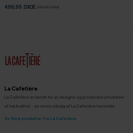
Inkl. Østerlandsk Thehus
499,95 DKK
519,80 DKK
Pyramidetebreve 3 x 12 stk
La Cafetière
La Cafetière er kendt for at designe og producere produkter
af høj kvalitet - se vores udvalg af La Cafetière herunder.
Se flere produkter fra La Cafetière