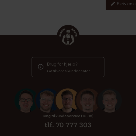
Skriv en 
Brug for hjælp?
Gå til vores kundecenter
Ring til kundeservice (10-16)
tlf. 70 777 303