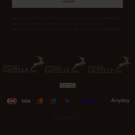
Ved at indsende denne formular accepterer jeg, at de indtastede
data bruges af Rigtig Kaffe til at sende nyhedsbreve og
kampagnetilbud. Afmelding kan altid ske nederst i nyhedsbrevet.