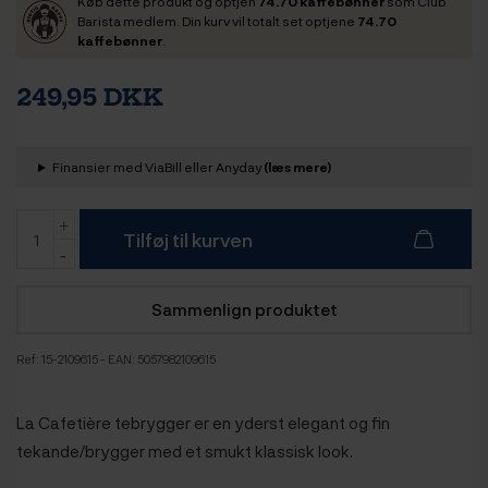
Køb dette produkt og optjen
74.70 kaffebønner
som Club
Barista medlem. Din kurv vil totalt set optjene
74.70
kaffebønner
.
249,95 DKK
Finansier med ViaBill eller Anyday
(læs mere)
Tilføj til kurven
Sammenlign produktet
Ref:
15-2109615
- EAN: 5057982109615
La Cafetière tebrygger er en yderst elegant og fin
tekande/brygger med et smukt klassisk look.