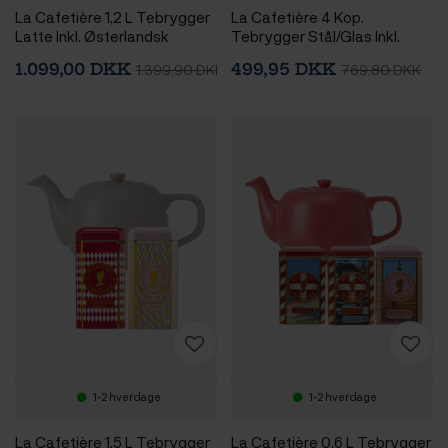
La Cafetière 1,2 L Tebrygger
La Cafetière 4 Kop.
Latte Inkl. Østerlandsk
Tebrygger Stål/Glas Inkl.
Thehus Gaveæske 24 stk.
Østerlandsk Thehus
1.099,00 DKK
499,95 DKK
1.399,90 DKK
769,80 DKK
Pyramidetebreve 36 stk
1-2 hverdage
1-2 hverdage
La Cafetière 1,5 L Tebrygger
La Cafetière 0,6 L Tebrygger