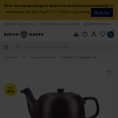
Nu er der mange penge at spare i vores store sommerudsalg!
Se
rabatterne her eller ring 70 777 303 for vejledning!
Shop her
Dag til dag levering
Danmarks største udvalg
Butik i Gentofte
0
Rigtig Kaffe
Te
Tebryggere/Tekander
La Cafetière 1,2 L Tebrygger Lilla
Spar
38%