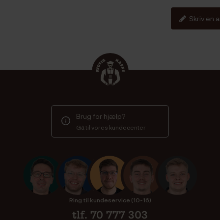
Skriv en 
Brug for hjælp?
Gå til vores kundecenter
Ring til kundeservice (10-16)
tlf. 70 777 303