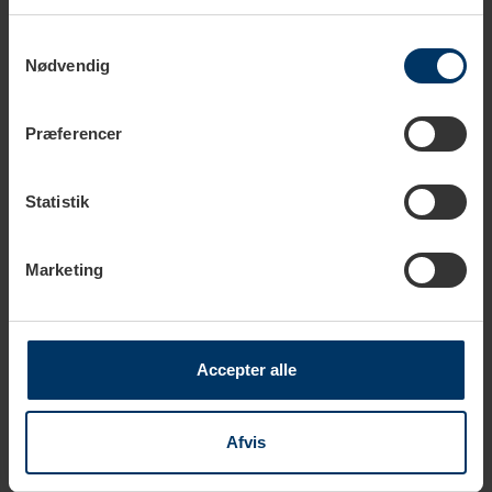
Rigtig Kaffe Mixpakke 5,2kg Hele kaffebønner
Samtykkevalg
1.099,00 DKK
Nødvendig
Tilføj til kurv
Præferencer
Statistik
Marketing
Tekniske specifikationer
Kapacitet
1,2 L
Accepter alle
Farve
Rød
Afvis
Materiale
Stentøj