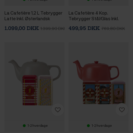
La Cafetière 1,2 L Tebrygger
La Cafetière 4 Kop.
Latte Inkl. Østerlandsk
Tebrygger Stål/Glas Inkl.
Thehus Gaveæske 24 stk.
Østerlandsk Thehus
1.099,00 DKK
499,95 DKK
1.399,90 DKK
769,80 DKK
Pyramidetebreve 36 stk
1-2 hverdage
1-2 hverdage