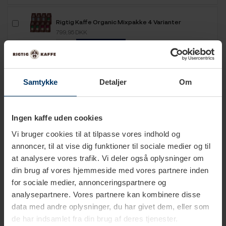
Rigtig Kaffe Organic Mixpakke 4 Varianter
799,95 DKK
Tilføj til kurv
Rigtig Kaffe Mixpakke 2,1kg Hele kaffebønner
Samtykke
Detaljer
Om
599,95 DKK
Tilføj til kurv
Ingen kaffe uden cookies
Rigtig Kaffe Mixpakke 2,2kg Hele kaffebønner
Vi bruger cookies til at tilpasse vores indhold og
499,95 DKK
annoncer, til at vise dig funktioner til sociale medier og til
Tilføj til kurv
at analysere vores trafik. Vi deler også oplysninger om
din brug af vores hjemmeside med vores partnere inden
for sociale medier, annonceringspartnere og
Rigtig Kaffe Mixpakke 2,5kg Hele kaffebønner
analysepartnere. Vores partnere kan kombinere disse
649,95 DKK
data med andre oplysninger, du har givet dem, eller som
Tilføj til kurv
de har indsamlet fra din brug af deres tjenester.