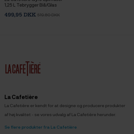
1,25 L Tebrygger Blå/Glas
Inkl. Østerlandsk Thehus
499,95 DKK
519,80 DKK
Pyramidetebreve 3 x 12 stk
La Cafetière
La Cafetière er kendt for at designe og producere produkter
af høj kvalitet - se vores udvalg af La Cafetière herunder.
Se flere produkter fra La Cafetière