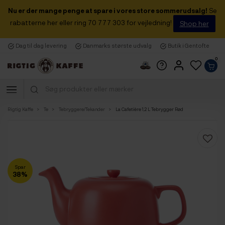
Nu er der mange penge at spare i vores store sommerudsalg!
Se
rabatterne her eller ring 70 777 303 for vejledning!
Shop her
Dag til dag levering
Danmarks største udvalg
Butik i Gentofte
0
Rigtig Kaffe
Te
Tebryggere/Tekander
La Cafetière 1,2 L Tebrygger Rød
Spar
38%