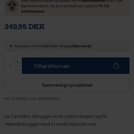
Køb dette produkt og optjen
74.70 kaffebønner
som Club
Barista medlem. Din kurv vil totalt set optjene
74.70
kaffebønner
.
249,95 DKK
Finansier med ViaBill eller Anyday
(læs mere)
Tilføj til kurven
Sammenlign produktet
Ref:
15-2109622
- EAN: 5057982109622
La Cafetière tebrygger er en yderst elegant og fin
tekande/brygger med et smukt klassisk look.