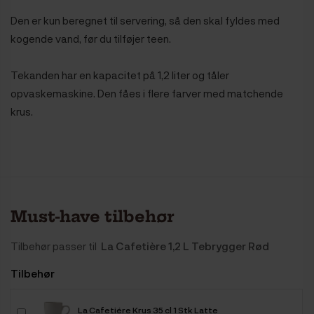
Den er kun beregnet til servering, så den skal fyldes med
kogende vand, før du tilføjer teen.
Tekanden har en kapacitet på 1,2 liter og tåler
opvaskemaskine. Den fåes i flere farver med matchende
krus.
Must-have tilbehør
Tilbehør passer til
La Cafetière 1,2 L Tebrygger Rød
Tilbehør
La Cafetiére Krus 35 cl 1 Stk Latte