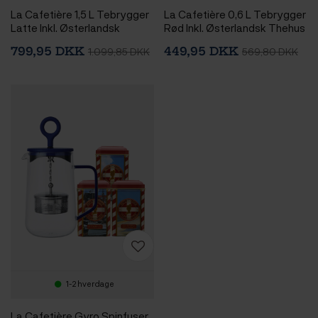
La Cafetière 1,5 L Tebrygger
La Cafetière 0,6 L Tebrygger
Latte Inkl. Østerlandsk
Rød Inkl. Østerlandsk Thehus
Pyramidetebreve 2 x 75 stk
Pyramidetebreve 36 stk
799,95 DKK
449,95 DKK
1.099,85 DKK
569,80 DKK
1-2 hverdage
La Cafetière Gyro Spinfuser