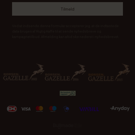
Ved at indsende denne formular accepterer jeg, at de indtastede
data bruges af Rigtig Kaffe til at sende nyhedsbreve og
kampagnetilbud. Afmelding kan altid ske nederst i nyhedsbrevet.