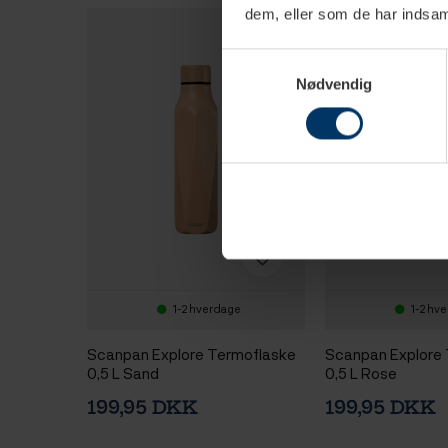
dem, eller som de har indsaml
Samtykkevalg
Nødvendig
1-2 hverdage
1-2 hv
Scanpan Explore Termoflaske
Scanpan Explore
0,5 L Sand
0,5 L Rose
199,95 DKK
199,95 DKK