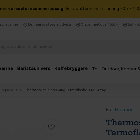
are i vores store sommerudsalg!
Se rabatterne her eller ring 70 777 30
dag levering
Danmarks største udvalg
Gratis fragt over 1000,-
Butik i
værne
Baristaunivers
Kaffebryggere
Te
Outdoor, Kopper 
Udsalg
& Rejsekrus
Thermos Stainless King Termoflaske 0,47 L Army
Fra
Thermos
Thermos
Termofl