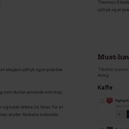
Thermos Stainle
udtryk og er pr
Must-hav
Tilbehør passer 
 et elegant udtryk og er praktisk
Army
Kaffe
, og som du kan anvende som kop.
Rigtig 
Intenso
999,00 
 og kolde drikke 24 timer. For at
kaffebø
 man skyller flaskens inderside