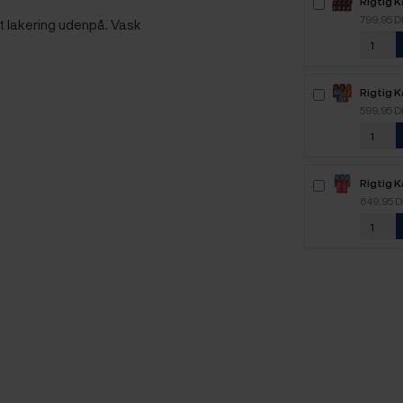
Rigtig K
Mixpakk
799,95 
et lakering udenpå. Vask
Rigtig 
2,1kg H
599,95 
Rigtig 
2,5kg H
649,95 