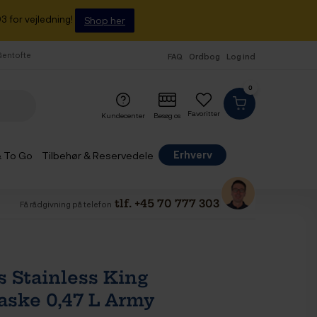
3 for vejledning!
Shop her
 Gentofte
FAQ
Ordbog
Log ind
0
Favoritter
Kundecenter
Besøg os
Erhverv
& To Go
Tilbehør & Reservedele
tlf. +45 70 777 303
Få rådgivning på telefon
 Stainless King
aske 0,47 L Army