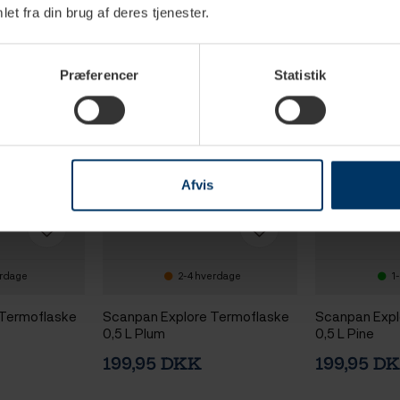
et fra din brug af deres tjenester.
Præferencer
Statistik
Afvis
erdage
2-4 hverdage
1
 Termoflaske
Scanpan Explore Termoflaske
Scanpan Expl
0,5 L Plum
0,5 L Pine
199,95 DKK
199,95 D