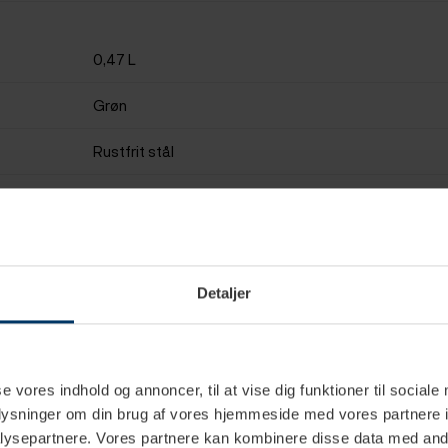
0,47 L
Grøn
Rustfrit stål
7,3 cm
24,5 cm
Detaljer
se vores indhold og annoncer, til at vise dig funktioner til sociale
oplysninger om din brug af vores hjemmeside med vores partnere i
ysepartnere. Vores partnere kan kombinere disse data med andr