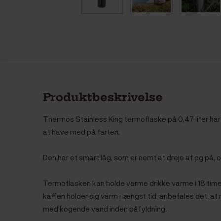
Produktbeskrivelse
Thermos Stainless King termoflaske på 0,47 liter har
at have med på farten.
Den har et smart låg, som er nemt at dreje af og på
Termoflasken kan holde varme drikke varme i 18 timer
kaffen holder sig varm i længst tid, anbefales det, at
med kogende vand inden påfyldning.