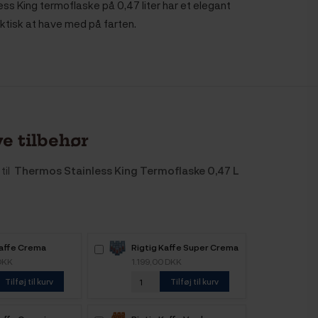
ss King termoflaske på 0,47 liter har et elegant
aktisk at have med på farten.
e tilbehør
til
Thermos Stainless King Termoflaske 0,47 L
Kaffe Crema
Rigtig Kaffe Super Crema
 6kg Hele
6kg Hele kaffebønner
DKK
1.199,00 DKK
nner
Tilføj til kurv
Tilføj til kurv