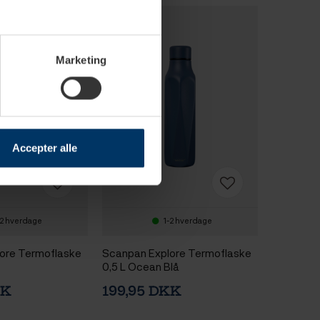
Marketing
Accepter alle
-2 hverdage
1-2 hverdage
ore Termoflaske
Scanpan Explore Termoflaske
0,5 L Ocean Blå
KK
199,95 DKK