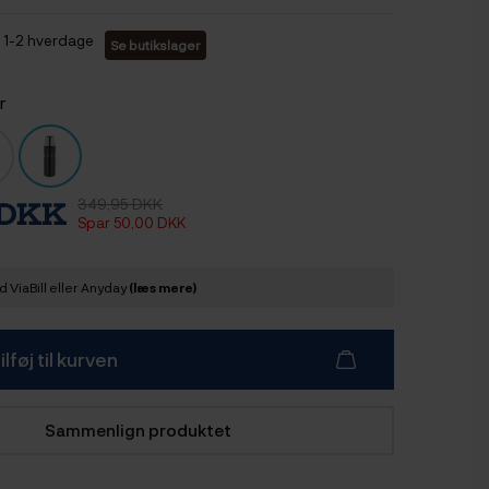
1-2 hverdage
Se butikslager
r
349,95 DKK
 DKK
Spar 50,00 DKK
 ViaBill eller Anyday
(læs mere)
ilføj til kurven
Sammenlign produktet