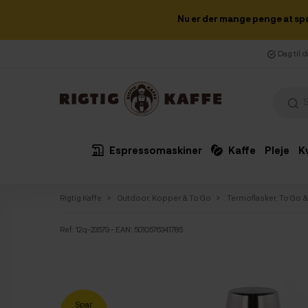
Nu er der mange penge at sp
Dag til 
Espressomaskiner
Kaffe
Pleje
K
Rigtig Kaffe
Outdoor, Kopper & To Go
Termoflasker, To Go 
Ref:
12q-23579
- EAN: 5010576341785
Spar