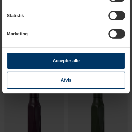
Statistik
Marketing
1-2 hverdage
1-2 hverdage
Scanpan Explore
Scanpan Explore
Termoflaske 0,5 L Sand
Termoflaske 0,5 L Rose
Accepter alle
199,95 DKK
199,95 DKK
Afvis