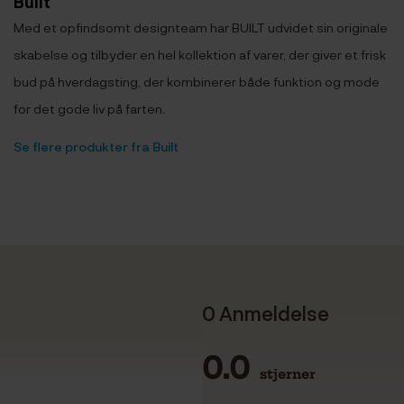
Built
Med et opfindsomt designteam har BUILT udvidet sin originale
skabelse og tilbyder en hel kollektion af varer, der giver et frisk
bud på hverdagsting, der kombinerer både funktion og mode
for det gode liv på farten.
Se flere produkter fra Built
0 Anmeldelse
0.0
stjerner