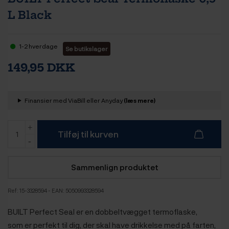
L Black
1-2 hverdage
Se butikslager
149,95 DKK
Finansier med ViaBill eller Anyday
(læs mere)
Tilføj til kurven
Sammenlign produktet
Ref:
15-3328594
- EAN: 5050993328594
BUILT Perfect Seal er en dobbeltvægget termoflaske,
som er perfekt til dig, der skal have drikkelse med på farten,