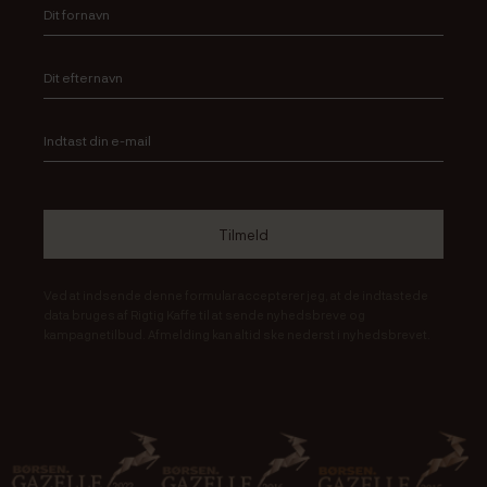
Ved at indsende denne formular accepterer jeg, at de indtastede
data bruges af Rigtig Kaffe til at sende nyhedsbreve og
kampagnetilbud. Afmelding kan altid ske nederst i nyhedsbrevet.