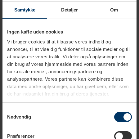
Materiale
Rustfrit stål
Samtykke
Detaljer
Om
Diameter
6,6 cm
Højde
26 cm
Ingen kaffe uden cookies
Vi bruger cookies til at tilpasse vores indhold og
annoncer, til at vise dig funktioner til sociale medier og til
at analysere vores trafik. Vi deler også oplysninger om
din brug af vores hjemmeside med vores partnere inden
for sociale medier, annonceringspartnere og
analysepartnere. Vores partnere kan kombinere disse
Produkter i samme kategori
data med andre oplysninger, du har givet dem, eller som
de har indsamlet fra din brug af deres tjenester.
Samtykkevalg
Nødvendig
Præferencer