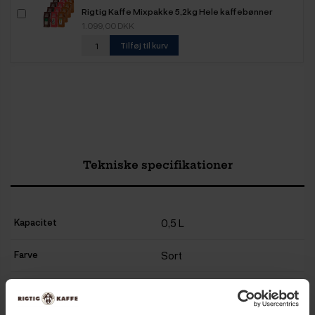
Rigtig Kaffe Mixpakke 5,2kg Hele kaffebønner
1.099,00 DKK
Tilføj til kurv
Tekniske specifikationer
Kapacitet
0,5 L
Farve
Sort
Dobbeltvægget
Ja