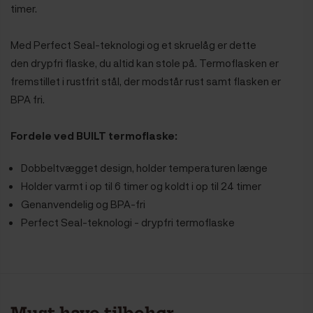
timer.
Med Perfect Seal-teknologi og et skruelåg er dette
den drypfri flaske, du altid kan stole på. Termoflasken er
fremstillet i rustfrit stål, der modstår rust samt flasken er
BPA fri.
Fordele ved BUILT termoflaske:
Dobbeltvægget design, holder temperaturen længe
Holder varmt i op til 6 timer og koldt i op til 24 timer
Genanvendelig og BPA-fri
Perfect Seal-teknologi - drypfri termoflaske
Must-have tilbehør