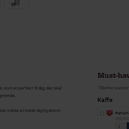
Must-hav
Tilbehør passer 
som er perfekt til dig, der skal
lignende.
Kaffe
tisk måde at holde dig hydreret
Rigtig 
Intenso
999,00 
kaffebø