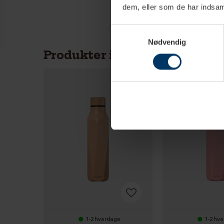
dem, eller som de har indsaml
Samtykkevalg
Nødvendig
Produkter i samme kategori
1-2 hverdage
1-2 hv