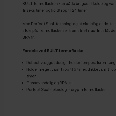
BUILT termoflasken kan både bruges
til kolde og var
til seks timer og koldt i op til 24 timer.
Med Perfect Seal-teknologi og et skruelåg er dette de
stole på. Termoflasken er fremstillet i rustfrit stål, 
BPA fri.
Fordele ved BUILT termoflaske:
Dobbeltvægget design, holder temperaturen læng
Holder meget varmt i op til 6 timer, drikkevarmt i op t
timer
Genanvendelig og BPA-fri
Perfect Seal-teknologi - drypfri termoflaske