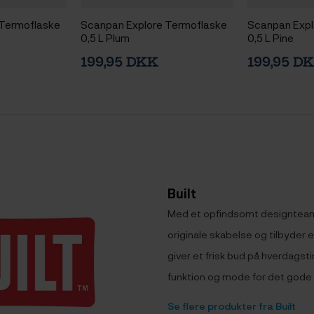
 Termoflaske
Scanpan Explore Termoflaske
Scanpan Expl
0,5 L Plum
0,5 L Pine
199,95 DKK
199,95 D
Built
Med et opfindsomt designteam 
originale skabelse og tilbyder en
giver et frisk bud på hverdagst
funktion og mode for det gode l
Se flere produkter fra Built