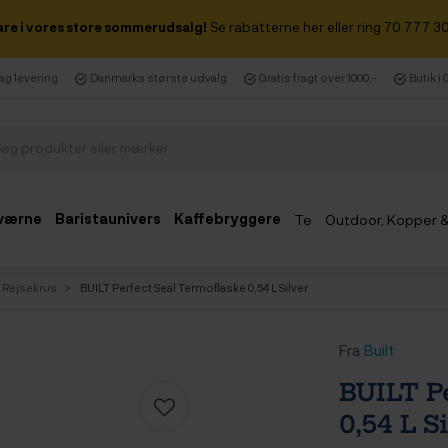
are i vores store sommerudsalg!
Se rabatterne her eller ring 70 777 30
dag levering
Danmarks største udvalg
Gratis fragt over 1000,-
Butik i
værne
Baristaunivers
Kaffebryggere
Te
Outdoor, Kopper 
Udsalg
& Rejsekrus
BUILT Perfect Seal Termoflaske 0,54 L Silver
Fra
Built
BUILT P
0,54 L S