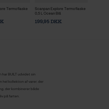
ore Termoflaske
Scanpan Explore Termoflaske
0,5 L Ocean Blå
KK
199,95 DKK
har BUILT udvidet sin
 hel kollektion af varer, der
ing, der kombinerer både
iv på farten.