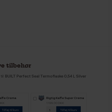
e tilbehør
til
BUILT Perfect Seal Termoflaske 0,54 L Silver
Kaffe Crema
Rigtig Kaffe Super Crema
 6kg Hele
6kg Hele kaffebønner
DKK
1.199,00 DKK
nner
Tilføj til kurv
Tilføj til kurv