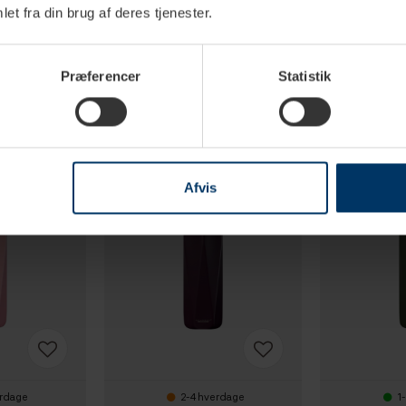
et fra din brug af deres tjenester.
Præferencer
Statistik
Afvis
erdage
2-4 hverdage
1