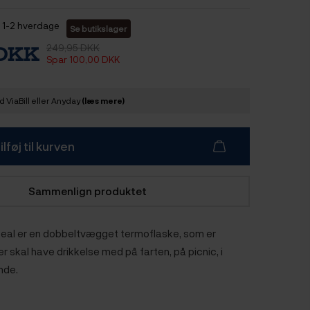
1-2 hverdage
Se butikslager
249,95 DKK
 DKK
Spar 100,00 DKK
 ViaBill eller Anyday
(læs mere)
ilføj til kurven
Sammenlign produktet
eal er en dobbeltvægget termoflaske, som er
der skal have drikkelse med på farten, på picnic, i
nde.