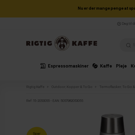
Nu er der mange penge at sp
Dag til 
Espressomaskiner
Kaffe
Pleje
K
Rigtig Kaffe
Outdoor, Kopper & To Go
Termoflasker, To Go 
Ref:
15-2053055
- EAN: 5057982053055
Spar