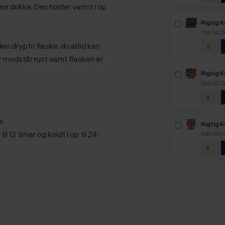
me drikke. Den holder varmt i op
Rigtig K
Mixpakk
799,95 
n drypfri flaske, du altid kan
der modstår rust samt flasken er
Rigtig 
2,1kg H
599,95 
e
Rigtig 
2,5kg H
il 12 timer og koldt i op til 24
649,95 