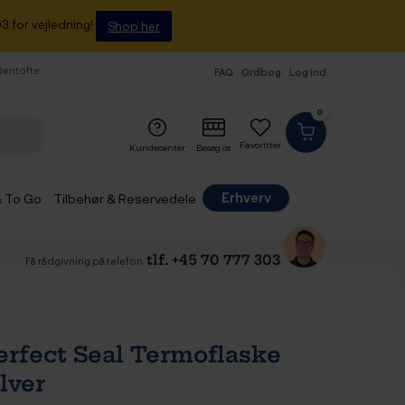
3 for vejledning!
Shop her
 Gentofte
FAQ
Ordbog
Log ind
0
Favoritter
Kundecenter
Besøg os
Erhverv
& To Go
Tilbehør & Reservedele
tlf. +45 70 777 303
Få rådgivning på telefon
erfect Seal Termoflaske
ilver