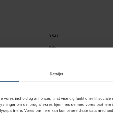
0,54 L
Sølv
Ja
Rustfrit stål
Detaljer
6,5 cm
27 cm
se vores indhold og annoncer, til at vise dig funktioner til sociale
oplysninger om din brug af vores hjemmeside med vores partnere i
ysepartnere. Vores partnere kan kombinere disse data med andr