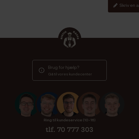
Skriv en 
Brug for hjælp?
Gå til vores kundecenter
Ring til kundeservice (10-16)
tlf. 70 777 303