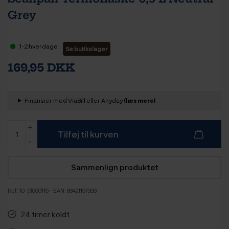
Grey
1-2 hverdage
Se butikslager
169,95 DKK
Finansier med ViaBill eller Anyday
(læs mere)
Tilføj til kurven
Sammenlign produktet
Ref:
10-51000116
- EAN: 83421197399
24 timer koldt