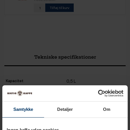
Tilføj til kurv
Tekniske specifikationer
Kapacitet
0,5 L
Farve
Grå
Materiale
Rustfrit stål
Samtykke
Detaljer
Om
Ingen kaffe uden cookies