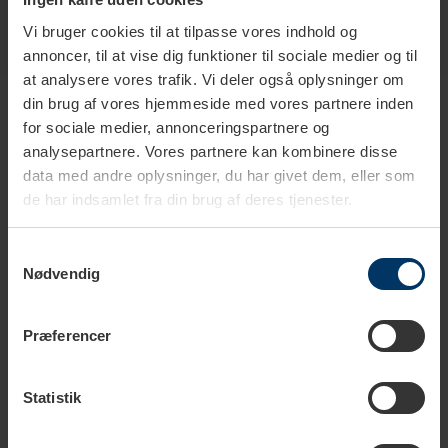
Vi bruger cookies til at tilpasse vores indhold og
annoncer, til at vise dig funktioner til sociale medier og til
at analysere vores trafik. Vi deler også oplysninger om
Produkter i samme kategori
din brug af vores hjemmeside med vores partnere inden
for sociale medier, annonceringspartnere og
analysepartnere. Vores partnere kan kombinere disse
data med andre oplysninger, du har givet dem, eller som
de har indsamlet fra din brug af deres tjenester.
Samtykkevalg
Nødvendig
Præferencer
1-2 hverdage
1-2 hverdage
Statistik
Scanpan Explore
Scanpan Explore