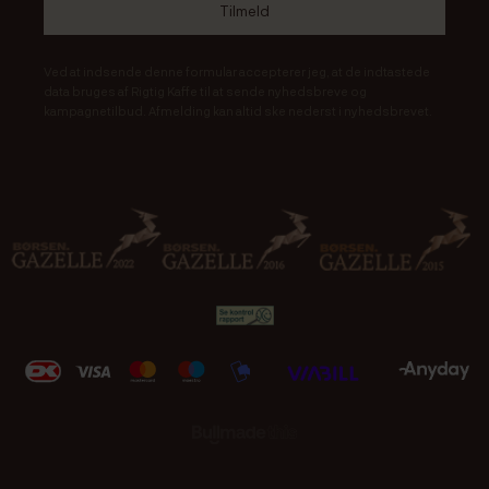
Ved at indsende denne formular accepterer jeg, at de indtastede
data bruges af Rigtig Kaffe til at sende nyhedsbreve og
kampagnetilbud. Afmelding kan altid ske nederst i nyhedsbrevet.