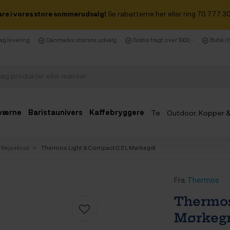
are i vores store sommerudsalg!
Se rabatterne her eller ring 70 777 30
dag levering
Danmarks største udvalg
Gratis fragt over 1000,-
Butik i
værne
Baristaunivers
Kaffebryggere
Te
Outdoor, Kopper 
Udsalg
& Rejsekrus
Thermos Light & Compact 0,5 L Mørkegrå
Fra
Thermos
Thermos
Mørkeg