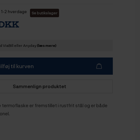
1-2 hverdage
Se butikslager
 DKK
 ViaBill eller Anyday
(læs mere)
ilføj til kurven
Sammenlign produktet
termoflaske er fremstillet i rustfrit stål og er både
onel.