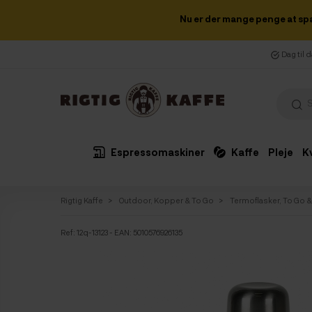
Nu er der mange penge at sp
Dag til 
Espressomaskiner
Kaffe
Pleje
K
Rigtig Kaffe
Outdoor, Kopper & To Go
Termoflasker, To Go 
Ref:
12q-13123
- EAN: 5010576926135