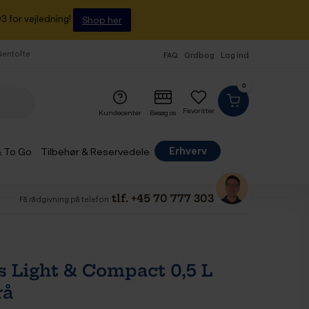
3 for vejledning!
Shop her
 Gentofte
FAQ
Ordbog
Log ind
0
Favoritter
Kundecenter
Besøg os
Erhverv
& To Go
Tilbehør & Reservedele
tlf. +45 70 777 303
Få rådgivning på telefon
 Light & Compact 0,5 L
rå