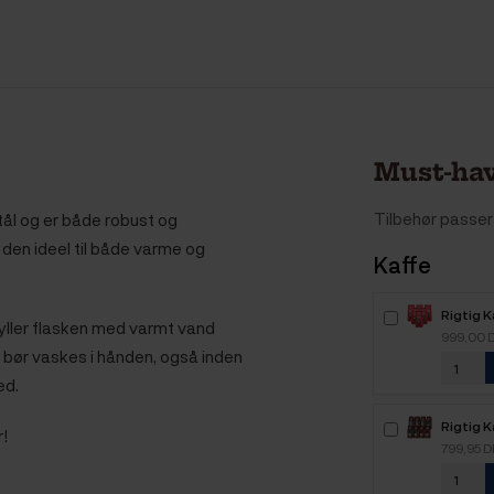
Must-hav
Tilbehør passer 
stål og er både robust og
 den ideel til både varme og
Kaffe
Rigtig 
kyller flasken med varmt vand
Intenso
999,00 
kaffebø
n bør vaskes i hånden, også inden
ed.
Rigtig K
!
Mixpakk
799,95 