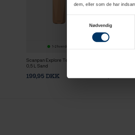
dem, eller som de har indsaml
Samtykkevalg
Nødvendig
1-2 hverdage
1-2 hv
Scanpan Explore Termoflaske
Scanpan Explore
0,5 L Sand
0,5 L Rose
199,95 DKK
199,95 DKK