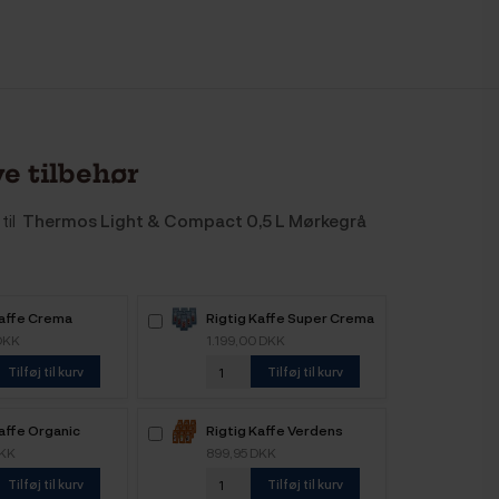
e tilbehør
til
Thermos Light & Compact 0,5 L Mørkegrå
Kaffe Crema
Rigtig Kaffe Super Crema
 6kg Hele
6kg Hele kaffebønner
DKK
1.199,00 DKK
nner
Tilføj til kurv
Tilføj til kurv
affe Organic
Rigtig Kaffe Verdens
e 4 Varianter
Kaffe - 9x400g
DKK
899,95 DKK
Tilføj til kurv
Tilføj til kurv