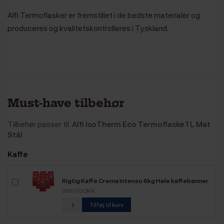
Alfi Termoflasker er fremstillet i de bedste materialer og
produceres og kvalitetskontrolleres i Tyskland.
Must-have tilbehør
Tilbehør passer til
Alfi IsoTherm Eco Termoflaske 1 L Mat
Stål
Kaffe
Rigtig Kaffe Crema Intenso 6kg Hele kaffebønner
999,00 DKK
Tilføj til kurv