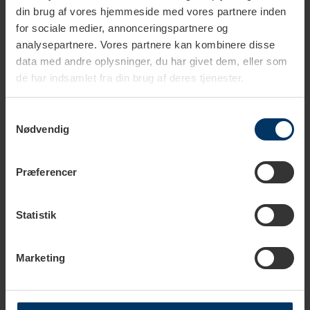
din brug af vores hjemmeside med vores partnere inden
for sociale medier, annonceringspartnere og
analysepartnere. Vores partnere kan kombinere disse
data med andre oplysninger, du har givet dem, eller som
de har indsamlet fra din brug af deres tjenester.
Samtykkevalg
Nødvendig
1-2 hverdage
1-2 hverdage
Scanpan Explore
Scanpan Explore
Præferencer
Termoflaske 0,5 L Sand
Termoflaske 0,5 L Rose
199,95 DKK
199,95 DKK
Statistik
Marketing