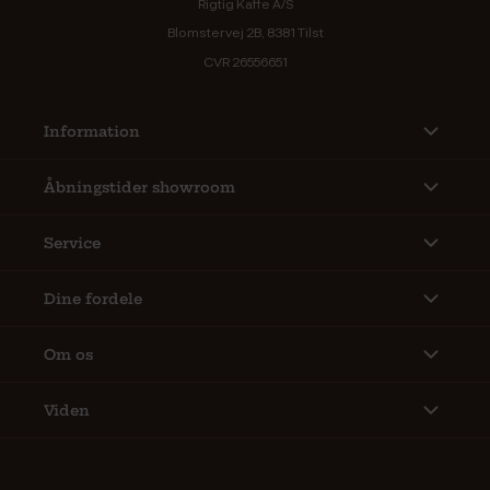
Rigtig Kaffe A/S
Blomstervej 2B, 8381 Tilst
CVR 26556651
Information
Åbningstider showroom
Service
Dine fordele
Om os
Viden