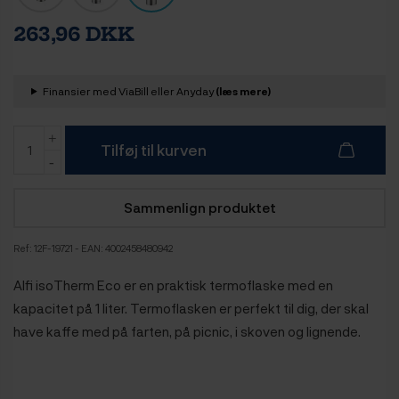
263,96 DKK
Finansier med ViaBill eller Anyday
(læs mere)
Tilføj til kurven
Sammenlign produktet
Ref:
12F-19721
- EAN: 4002458480942
Alfi isoTherm Eco er en praktisk termoflaske med en
kapacitet på 1 liter. Termoflasken er perfekt til dig, der skal
have kaffe med på farten, på picnic, i skoven og lignende.