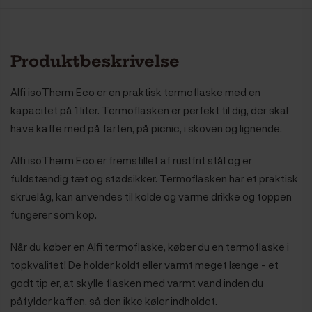
Produktbeskrivelse
Alfi isoTherm Eco er en praktisk termoflaske med en
kapacitet på 1 liter. Termoflasken er perfekt til dig, der skal
have kaffe med på farten, på picnic, i skoven og lignende.
Alfi isoTherm Eco er fremstillet af rustfrit stål og er
fuldstændig tæt og stødsikker. Termoflasken har et praktisk
skruelåg, kan anvendes til kolde og varme drikke og toppen
fungerer som kop.
Når du køber en Alfi termoflaske, køber du en termoflaske i
topkvalitet! De holder koldt eller varmt meget længe - et
godt tip er, at skylle flasken med varmt vand inden du
påfylder kaffen, så den ikke køler indholdet.