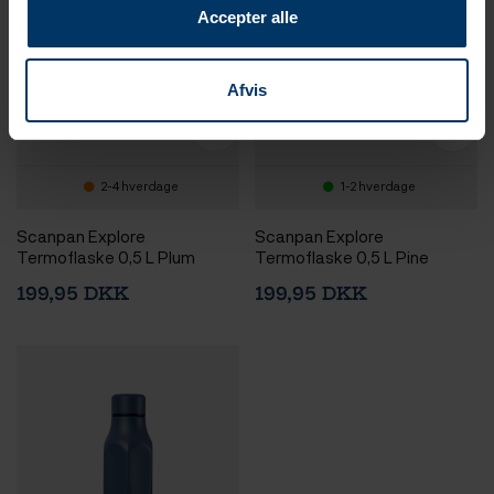
Accepter alle
Afvis
2-4 hverdage
1-2 hverdage
Scanpan Explore
Scanpan Explore
Termoflaske 0,5 L Plum
Termoflaske 0,5 L Pine
199,95 DKK
199,95 DKK