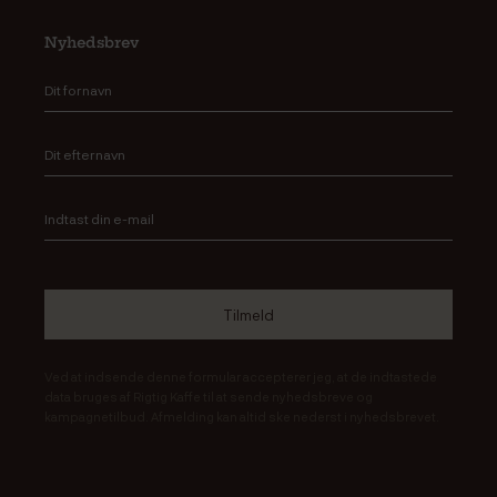
Nyhedsbrev
Ved at indsende denne formular accepterer jeg, at de indtastede
data bruges af Rigtig Kaffe til at sende nyhedsbreve og
kampagnetilbud. Afmelding kan altid ske nederst i nyhedsbrevet.