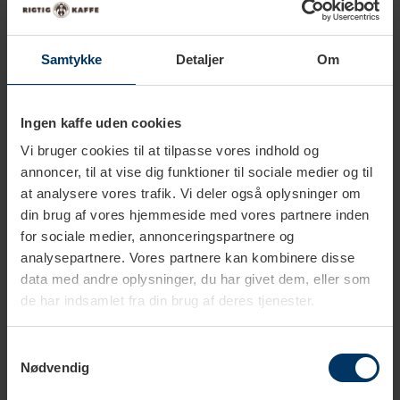
Samtykke
Detaljer
Om
Ingen kaffe uden cookies
1-2 hverdage
2-4 hverdage
Vi bruger cookies til at tilpasse vores indhold og
annoncer, til at vise dig funktioner til sociale medier og til
BWT Bestmax Vandfilter 2XL
BWT Bestmax Vandfilter L
at analysere vores trafik. Vi deler også oplysninger om
din brug af vores hjemmeside med vores partnere inden
2.159,00 DKK
1.198,00 DKK
2.999,00 DKK
1.799,00 DKK
for sociale medier, annonceringspartnere og
analysepartnere. Vores partnere kan kombinere disse
data med andre oplysninger, du har givet dem, eller som
de har indsamlet fra din brug af deres tjenester.
Samtykkevalg
Nødvendig