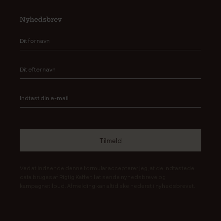
Nyhedsbrev
Ved at indsende denne formular accepterer jeg, at de indtastede
data bruges af Rigtig Kaffe til at sende nyhedsbreve og
kampagnetilbud. Afmelding kan altid ske nederst i nyhedsbrevet.