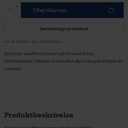
Tilføj til kurven
Sammenlign produktet
Ref:
46-428121140
- EAN: 4250266700084
Bestmax vandfiltre leverer kalkfrit vand til bl.a.
kaffemaskiner, således du kan sikre dig en lang levetid på din
maskine.
Produktbeskrivelse
Bestmax vandfiltre leverer kalkfrit vand til bl.a.