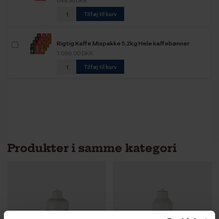
Tilføj til kurv
Rigtig Kaffe Mixpakke 5,2kg Hele kaffebønner
1.099,00 DKK
Tilføj til kurv
Produkter i samme kategori