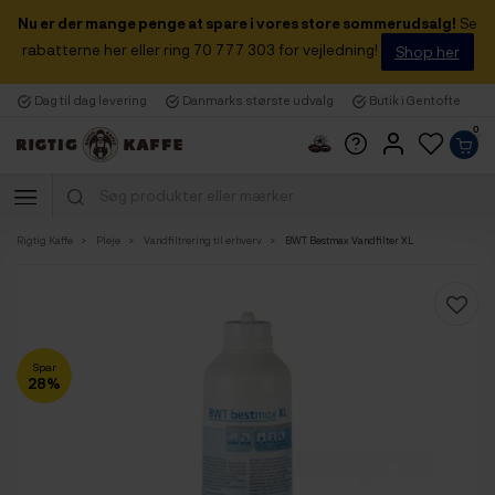
Nu er der mange penge at spare i vores store sommerudsalg!
Se
rabatterne her eller ring 70 777 303 for vejledning!
Shop her
Dag til dag levering
Danmarks største udvalg
Butik i Gentofte
0
Rigtig Kaffe
Pleje
Vandfiltrering til erhverv
BWT Bestmax Vandfilter XL
Spar
28%