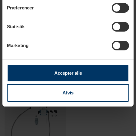
Præferencer
Statistik
2-4 hverdage
2-4 hverdage
Marketing
BWT Bestmax Vandfilter M
BWT Bestmax Vandfilter XL
974,00 DKK
1.437,00 DKK
1.499,00 DKK
1.999,00 DKK
Accepter alle
Afvis