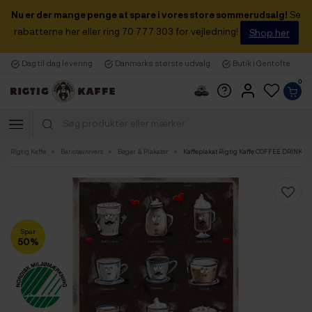
Nu er der mange penge at spare i vores store sommerudsalg!
Se
rabatterne her eller ring 70 777 303 for vejledning!
Shop her
Dag til dag levering
Danmarks største udvalg
Butik i Gentofte
0
Rigtig Kaffe
Baristaunivers
Bøger & Plakater
Kaffeplakat Rigtig Kaffe COFFEE DRINKS 
Spar
50%