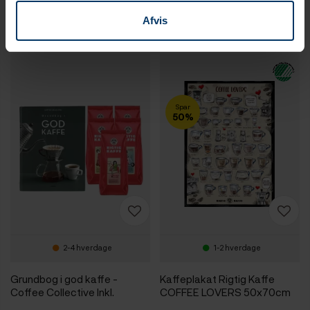
Afvis
Produkter i samme kategori
Spar
50%
2-4 hverdage
1-2 hverdage
Grundbog i god kaffe -
Kaffeplakat Rigtig Kaffe
Coffee Collective Inkl.
COFFEE LOVERS 50x70cm
5x500g Rigtig Kaffe