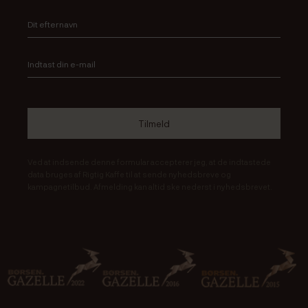
Ved at indsende denne formular accepterer jeg, at de indtastede
data bruges af Rigtig Kaffe til at sende nyhedsbreve og
kampagnetilbud. Afmelding kan altid ske nederst i nyhedsbrevet.