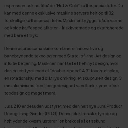
espressomaskine til både "Hot & Cold" kaffespecialiteter. Du
kan med denne eksklusive maskine servere helt op til 32
forskellige kaffespecialiteter. Maskinen brygger både varme
og kolde kaffespecialiteter - friskkværnede og ekstraherede
med bare ét tryk.
Denne espressomaskine kombinerer innovative og
banebrydende teknologier med State-of-the-Art design og
intuitiv betjening. Maskinen har fået et helt nyt design, hvor
den er udstyret med et "double-speed" 4,3" touch-display,
en rotationshjul med blåt lys omkring, et skulpturelt design, 3
mm aluminiums front, bølgedesignet vandtank
,
symmetrisk
topdesign og meget mere.
Jura Z10 er desuden udstyret med
den helt nye Jura Product
Recognising Grinder (P.R.G).
Denne elektronisk styrede og
højt ydende kværn justerer i en brøkdel af et sekund