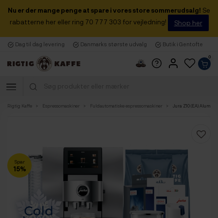
Nu er der mange penge at spare i vores store sommerudsalg!
Se
rabatterne her eller ring 70 777 303 for vejledning!
Shop her
Dag til dag levering
Danmarks største udvalg
Butik i Gentofte
0
Rigtig Kaffe
Espressomaskiner
Fuldautomatiske espressomaskiner
Jura Z10 (EA) Alumini
Spar
15%