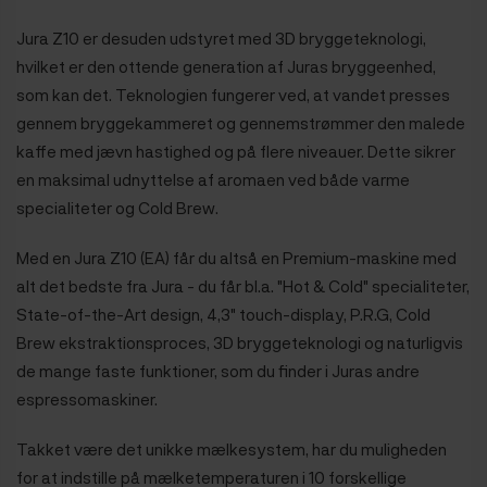
Jura Z10 er desuden udstyret med 3D bryggeteknologi,
hvilket er den ottende generation af Juras bryggeenhed,
som kan det. Teknologien fungerer ved, at vandet presses
gennem bryggekammeret og gennemstrømmer den malede
kaffe med jævn hastighed og på flere niveauer. Dette sikrer
en maksimal udnyttelse af aromaen ved både varme
specialiteter og Cold Brew.
Med en Jura Z10 (EA) får du altså en Premium-maskine med
alt det bedste fra Jura - du får bl.a. "Hot & Cold" specialiteter,
State-of-the-Art design, 4,3" touch-display, P.R.G, Cold
Brew ekstraktionsproces, 3D bryggeteknologi og naturligvis
de mange faste funktioner, som du finder i Juras andre
espressomaskiner.
Takket være det unikke mælkesystem, har du muligheden
for at indstille på mælketemperaturen i 10 forskellige