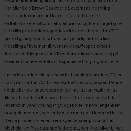
kværnens indstilling til den ønskede kaffespecialitet (bl.a til
Hot eller Cold Brew). Spektret på kværnens indstilling
spænder fra meget fint kværnet kaffe til de små
kaffeklassikere såsom f.eks. espresso og til en meget grov
indstilling til de koldbryggede kaffespecialiteter. Jura Z10
giver dig mulighed for at lave en lynhurtig automatisk
indstilling af kværnen til hver enkelt kaffespecialitet. I
fabriksindstillingerne for Z10 er den optimale indstilling på
kværnen for hver enkel kaffespecialitet forprogrammeret.
En anden fantastisk og innovativ teknologi som Jura Z10 er
udstyret med, er Cold Brew ekstraktionsprocessen. Denne
kolde ekstraktionsproces gør det muligt for maskinen at
tilberede kolde kaffespecialiteter. Dette sker ved, at der
løber koldt vand vha. højt tryk og i korte intervaller gennem
bryggekammeret, som er fyldt op med groft kværnet kaffe.
Denne proces sikrer en fremragende smag, hvor du har
bibeholdt en frisk og smagfuld aroma, som ikke bliver bitter.