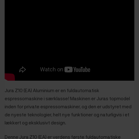
Jura Z10 (EA) Aluminium er en fuldautomatisk
espressomaskine i særklasse! Maskinen er Juras topmodel
inden for private espressomaskiner, og den er udstyret med
de nyeste teknologier, helt nye funktioner og naturligvis i et
lækkert og eksklusivt design.
Denne Jura Z10 (EA) er verdens første fuldautomatiske