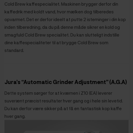
Cold Brew kaffespecialitet. Maskinen brygger derfor din
kaffedrik med koldt vand, hvor mælken dog tilberedes
opvarmet. Det er derfor ideelt at putte 2 isterninger i din kop
inden tilberedning, da du på denne måde sikrer en kold og
smagfuld Cold Brew specialitet. Du kan slutteligt indstille
dine kaffespecialiteter til at brygge Cold Brew som
standard.
Jura’s “Automatic Grinder Adjustment” (A.G.A)
Dette system sørger for at kværnen i Z10 (EA) leverer
suverænt præcist resultater hver gang og i hele sin levetid.
Du kan derfor være sikker på at få en fantastisk kop kaffe
hver gang.