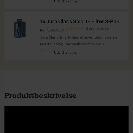
Udvid tekst
1 x
Jura Claris Smart+ Filter 3-Pak
8 anmeldelser
Ref: 30-24233
Jura Claris Smart+ filteret anvender moderne
RFID teknologi, så maskiner med I.W.S
(Intelligent...
Udvid tekst
Produktbeskrivelse