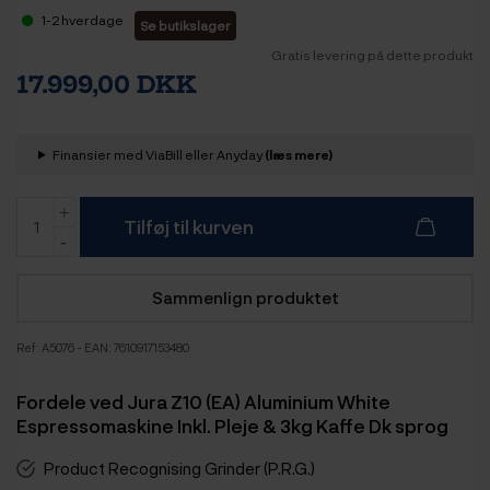
1-2 hverdage
Se butikslager
Gratis levering på dette produkt
17.999,00 DKK
Finansier med ViaBill eller Anyday
(læs mere)
Tilføj til kurven
Sammenlign produktet
Ref:
A5076
- EAN: 7610917153480
Fordele ved Jura Z10 (EA) Aluminium White
Espressomaskine Inkl. Pleje & 3kg Kaffe Dk sprog
Product Recognising Grinder (P.R.G.)