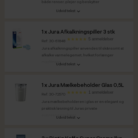
både renser, plejer og beskytter
Udvid tekst
1 x
Jura Afkalkningspiller 3 stk
5 anmeldelser
Ref: 30-61848
Jura afkalkningspiller anvendes til skånsomt at
afkalke varmelegemet, hvilket forlænger
maskinens...
Udvid tekst
1 x
Jura Mælkebeholder Glas 0,5L
1 anmeldelser
Ref: 30-72570
Jura mælkebeholderen i glas er en elegant og
praktisk løsning til Juras private
espressomaskiner....
Udvid tekst
Kapacitet
0,5 L
3 x
Rigtig Kaffe Super Crema 1kg