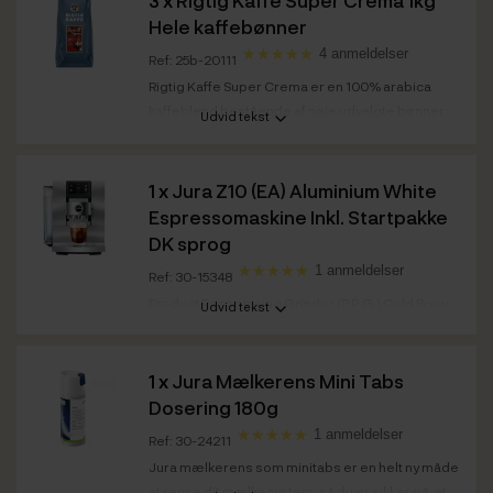
Hele kaffebønner
4 anmeldelser
Ref: 25b-20111
Rigtig Kaffe Super Crema er en 100% arabica
kaffeblend bestående af nøje udvalgte bønner
Udvid tekst
fra...
Kaffestyrke
Medium
1 x
Jura Z10 (EA) Aluminium White
Ristedato
Super Crema 1kg: 04.03.2026
Espressomaskine Inkl. Startpakke
Bedst før
Super Crema 1kg: 04.03.2028
DK sprog
1 anmeldelser
Ref: 30-15348
Product Recognising Grinder (P.R.G.) Cold Brew
Udvid tekst
& Hot Brew 3D Bryggeteknologi A.G.A....
Maskinkategori
Fuldautomatisk
1 x
Jura Mælkerens Mini Tabs
Mælkesystem
Ja - fuldautomatisk
Dosering 180g
Farve front /
Aluminium White
1 anmeldelser
kabinet
Ref: 30-24211
Jura mælkerens som minitabs er en helt ny måde
at rense dit mælkesystem, så du er sikker på, at...