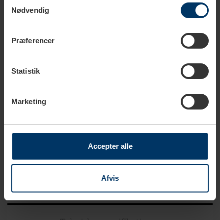
Samtykkevalg
499,95 DKK
Nødvendig
Tilføj til kurv
Præferencer
Rigtig Kaffe Mixpakke 2,5kg Hele kaffebønner
649,95 DKK
Statistik
Tilføj til kurv
Marketing
Rigtig Kaffe Mixpakke 5,2kg Hele kaffebønner
1.099,00 DKK
Tilføj til kurv
Accepter alle
Afvis
Produktbeskrivelse