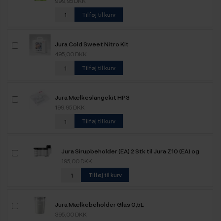
999,95 DKK
Tilføj til kurv
Jura Cold Sweet Nitro Kit
495,00 DKK
Tilføj til kurv
Jura Mælkeslangekit HP3
199,95 DKK
Tilføj til kurv
Jura Sirupbeholder (EA) 2 Stk til Jura Z10 (EA) og
Jura Giga 10 (EA)
195,00 DKK
Tilføj til kurv
Jura Mælkebeholder Glas 0,5L
395,00 DKK