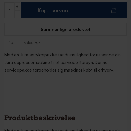
Tilføj til kurven
Sammenlign produktet
Ref:
30-JuraPakke2-B2B
Med en Jura servicepakke får du mulighed for at sende din
Jura espressomaskine til et serviceeftersyn. Denne
servicepakke forbeholder sig maskiner købt til erhverv.
Produktbeskrivelse
Med en Jura servicepakke får du mulighed for at sende din