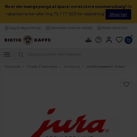
Nu er der mange penge at spare i vores store sommerudsalg!
Se
rabatterne her eller ring 70 777 303 for vejledning!
Shop her
Dag til dag levering
Danmarks største udvalg
Butik i Gentofte
0
Rigtig Kaffe
Tilbehør & Reservedele
Jura Service
Jura Servicepakke 2 - Erhverv