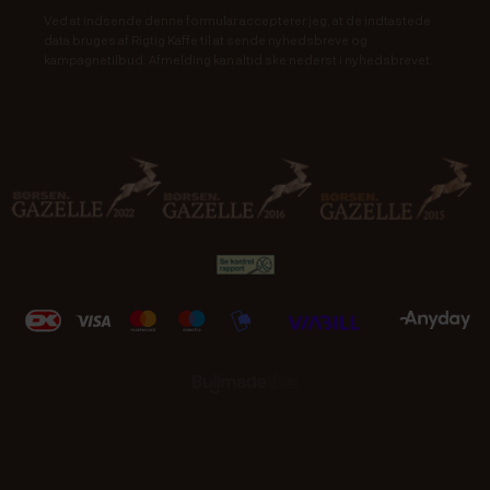
Ved at indsende denne formular accepterer jeg, at de indtastede
data bruges af Rigtig Kaffe til at sende nyhedsbreve og
kampagnetilbud. Afmelding kan altid ske nederst i nyhedsbrevet.