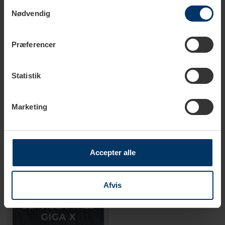
Samtykkevalg
Nødvendig
Præferencer
Kontakt os for bestilling
1-2 hverdage
Statistik
Jura Leje af maskine - 1
Jura Serviceaftale - X
Marketing
2.500,00 DKK
6.750,00 DKK
Accepter alle
Afvis