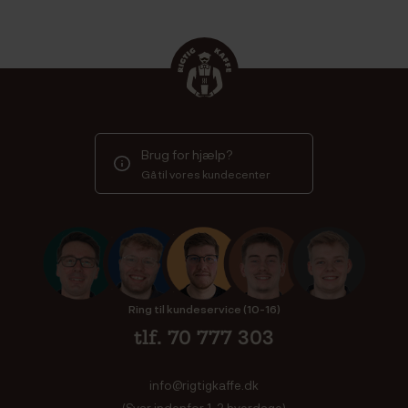
Brug for hjælp?
Gå til vores kundecenter
Ring til kundeservice (10-16)
tlf. 70 777 303
info@rigtigkaffe.dk
(Svar indenfor 1-2 hverdage)