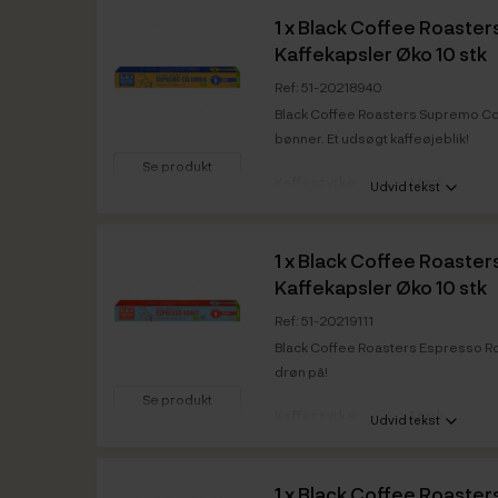
1 x
Black Coffee Roaste
Kaffekapsler Øko 10 stk
Ref: 51-20218940
Black Coffee Roasters Supremo Col
bønner. Et udsøgt kaffeøjeblik!
Se produkt
Kaffestyrke
Mørk
Udvid tekst
Vare info
1 x
Black Coffee Roaster
Kaffekapsler Øko 10 stk
Ref: 51-20219111
Black Coffee Roasters Espresso Roa
drøn på!
Se produkt
Kaffestyrke
Mørk
Udvid tekst
Vare info
1 x
Black Coffee Roaster