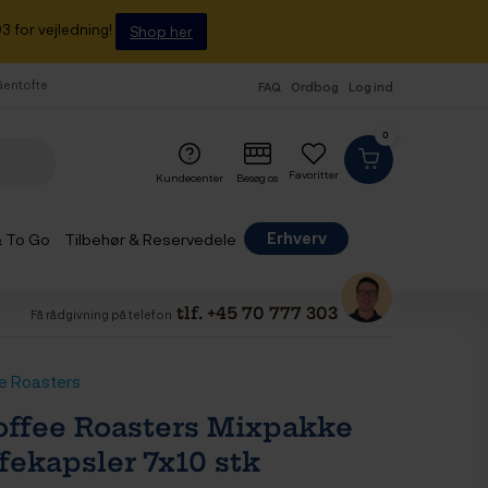
3 for vejledning!
Shop her
 Gentofte
FAQ
Ordbog
Log ind
0
Favoritter
Kundecenter
Besøg os
Erhverv
& To Go
Tilbehør & Reservedele
tlf. +45 70 777 303
Få rådgivning på telefon
e Roasters
offee Roasters Mixpakke
fekapsler 7x10 stk