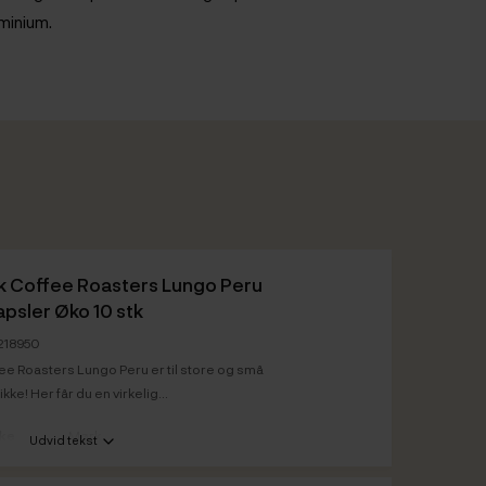
minium.
k Coffee Roasters Lungo Peru
psler Øko 10 stk
0218950
ee Roasters Lungo Peru er til store og små
kke! Her får du en virkelig...
rke
Mørk
Udvid tekst