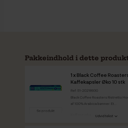
Pakkeindhold i dette produk
1 x
Black Coffee Roaster
Kaffekapsler Øko 10 stk
Ref: 51-20218930
Black Coffee Roasters Ristretto Ho
af 100% Arabica bønner. Et...
Se produkt
Kaffestyrke
Mørk
Udvid tekst
Vare info