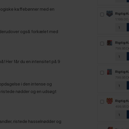
kologiske kaffebønner med en
Rigtig 
6kg Hel
1.199,00
er derudover også forkælet med
Rigtig K
Crema I
799,95 
Crema M
Hele ka
å! Her får du en intensitet på 9
Rigtig 
4kg Hel
799,95 
opdagelse i den intense og
f ristede nødder og en udsøgt
Rigtig 
2,2kg H
499,95 
ndler, ristede hasselnødder og