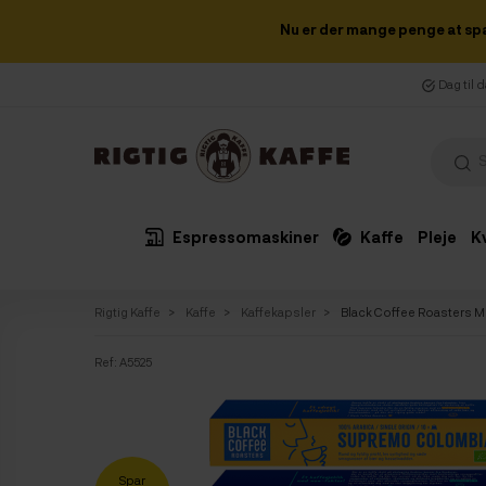
Nu er der mange penge at sp
Dag til 
Espressomaskiner
Kaffe
Pleje
K
Rigtig Kaffe
Kaffe
Kaffekapsler
Black Coffee Roasters M
Ref:
A5525
Spar