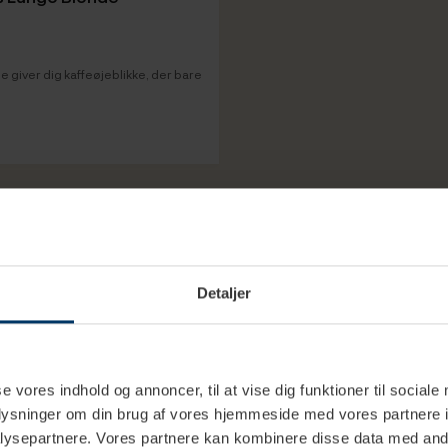
 giver dig kaffeøjeblikke, der bare
Detaljer
Must-hav
Tilbehør passer 
isk certificeret og sikrer dig en
se vores indhold og annoncer, til at vise dig funktioner til sociale
Kaffekapsler 7
oplysninger om din brug af vores hjemmeside med vores partnere i
Tilbehør
ysepartnere. Vores partnere kan kombinere disse data med andr