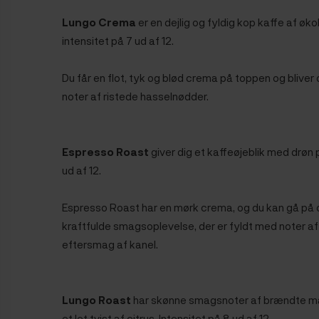
Lungo Crema
er en dejlig og fyldig kop kaffe af ø
intensitet på 7 ud af 12.
Du får en flot, tyk og blød crema på toppen og bliv
noter af ristede hasselnødder.
Espresso Roast
giver dig et kaffeøjeblik med drøn p
ud af 12.
Espresso Roast har en mørk crema, og du kan gå på 
kraftfulde smagsoplevelse, der er fyldt med noter a
eftersmag af kanel.
Lungo Roast
har skønne smagsnoter af brændte ma
et let tvist af citrus. Intensitet på 8 ud af 12.