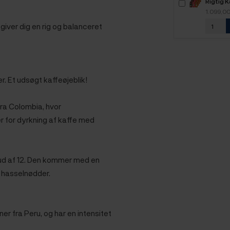
Rigtig 
5,2kg H
1.099,0
iver dig en rig og balanceret
r. Et udsøgt kaffeøjeblik!
ra Colombia, hvor
 for dyrkning af kaffe med
 ud af 12. Den kommer med en
g hasselnødder.
er fra Peru, og har en intensitet