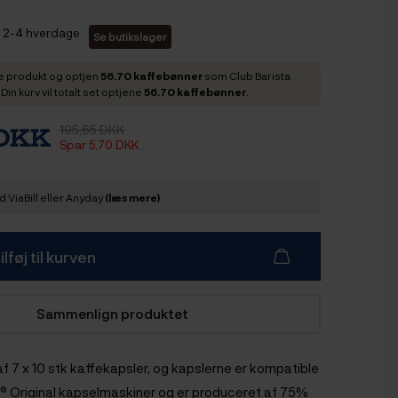
2-4 hverdage
Se butikslager
e produkt og optjen
56.70 kaffebønner
som Club Barista
in kurv vil totalt set optjene
56.70 kaffebønner
.
195,65 DKK
 DKK
Spar 5,70 DKK
 ViaBill eller Anyday
(læs mere)
ilføj til kurven
Sammenlign produktet
f 7 x 10 stk kaffekapsler, og kapslerne er kompatible
 Original kapselmaskiner og er produceret af 75%