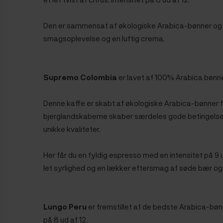
Den er sammensat af økologiske Arabica-bønner og g
smagsoplevelse og en luftig crema.
Supremo Colombia
er lavet af 100% Arabica bønne
Denne kaffe er skabt af økologiske Arabica-bønner f
bjerglandskaberne skaber særdeles gode betingelser
unikke kvaliteter.
Her får du en fyldig espresso med en intensitet på 9
let syrlighed og en lækker eftersmag af søde bær o
Lungo Peru
er fremstillet af de bedste Arabica-bønn
på 8 ud af 12.