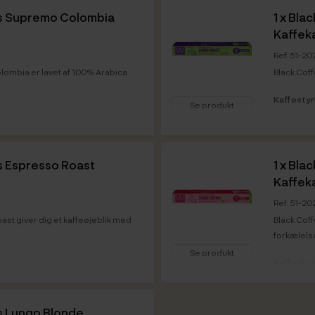
rs Supremo Colombia
1 x
Blac
Kaffeka
Ref: 51-20
ombia er lavet af 100% Arabica
Black Coff
Kaffesty
Se produkt
Vare info
s Espresso Roast
1 x
Blac
Kaffeka
Ref: 51-2
st giver dig et kaffeøjeblik med
Black Cof
forkælels
Se produkt
Kaffesty
Vare info
s Lungo Blonde