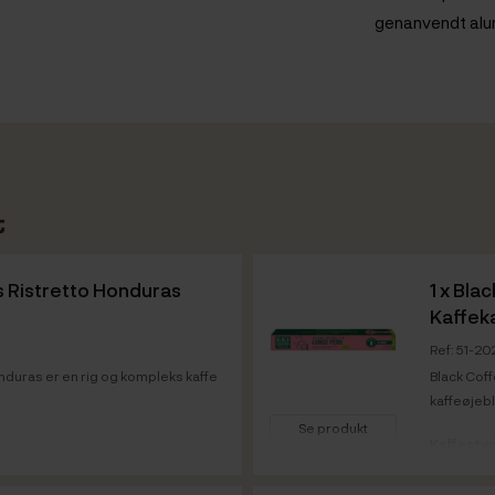
genanvendt alu
t
s Ristretto Honduras
1 x
Blac
Kaffeka
Ref: 51-2
nduras er en rig og kompleks kaffe
Black Coff
kaffeøjebli
Se produkt
Kaffesty
Vare info