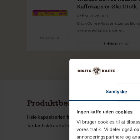
Kaffekapsler Øko 10 stk
Ref: 51-20219000
Black Coffee Roasters Lungo Blonde
skal nydes! En balanceret...
Se produkt
Kaffestyrke
Medium
Udvid tekst
Vare info
Samtykke
Produktbeskrivelse
Ingen kaffe uden cookies
Hele kapselserien fra Black Coffee Roasters er økolog
Vi bruger cookies til at tilpas
fantastisk kop kaffe.
vores trafik. Vi deler også 
annonceringspartnere og anal