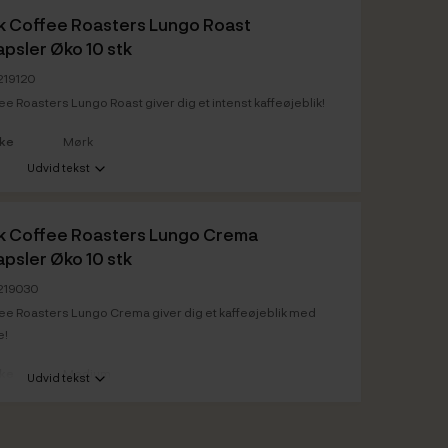
k Coffee Roasters Lungo Roast
psler Øko 10 stk
219120
ee Roasters Lungo Roast giver dig et intenst kaffeøjeblik!
rke
Mørk
Udvid tekst
k Coffee Roasters Lungo Crema
psler Øko 10 stk
0219030
fee Roasters Lungo Crema giver dig et kaffeøjeblik med
e!
rke
Medium
Udvid tekst