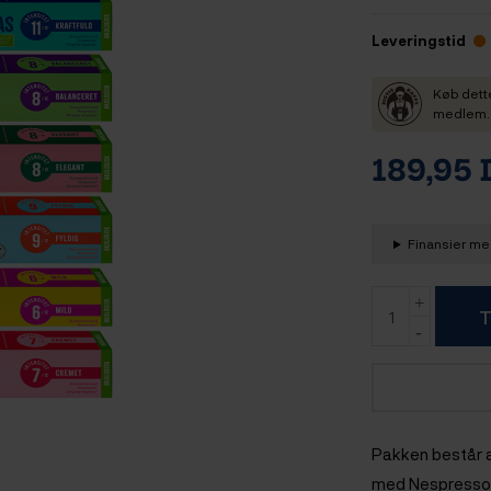
Leveringstid
Køb dett
medlem. D
189,95
Finansier med
T
Pakken består a
med
Nespresso®