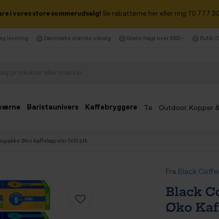
are i vores store sommerudsalg!
Se rabatterne her eller ring 70 777 30
dag levering
Danmarks største udvalg
Gratis fragt over 1000,-
Butik i
værne
Baristaunivers
Kaffebryggere
Te
Outdoor, Kopper 
Udsalg
ixpakke Øko Kaffekapsler 7x10 stk
Fra
Black Coffe
Black C
Øko Kaf