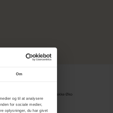
Om
e tilbehør
til
Black Coffee Roasters Mixpakke Øko
 medier og til at analysere
x10 stk
nden for sociale medier,
e oplysninger, du har givet