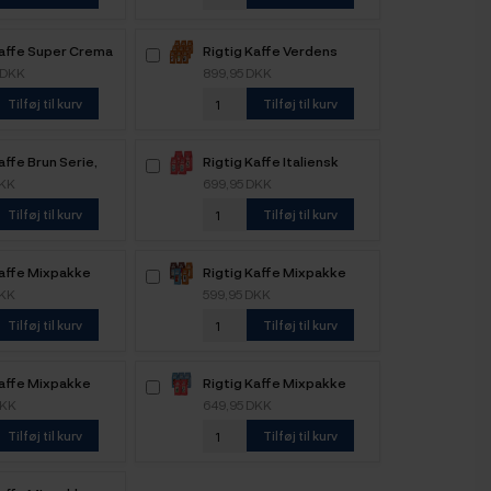
Kaffe Super Crema
Rigtig Kaffe Verdens
e kaffebønner
Kaffe - 9x400g
 DKK
899,95 DKK
Tilføj til kurv
Tilføj til kurv
affe Brun Serie,
Rigtig Kaffe Italiensk
ntenso & Dolce
Mixpakke 3kg Hele
DKK
699,95 DKK
ixpakke 3,6kg
kaffebønner
Tilføj til kurv
Tilføj til kurv
ffebønner
Kaffe Mixpakke
Rigtig Kaffe Mixpakke
e kaffebønner
2,1kg Hele kaffebønner
DKK
599,95 DKK
Tilføj til kurv
Tilføj til kurv
Kaffe Mixpakke
Rigtig Kaffe Mixpakke
ele kaffebønner
2,5kg Hele kaffebønner
DKK
649,95 DKK
Tilføj til kurv
Tilføj til kurv