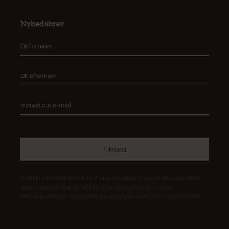
Nyhedsbrev
Ved at indsende denne formular accepterer jeg, at de indtastede
data bruges af Rigtig Kaffe til at sende nyhedsbreve og
kampagnetilbud. Afmelding kan altid ske nederst i nyhedsbrevet.