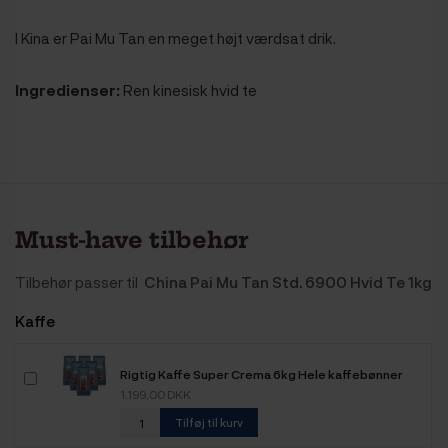
I Kina er Pai Mu Tan en meget højt værdsat drik.
Ingredienser:
Ren kinesisk hvid te
Must-have tilbehør
Tilbehør passer til
China Pai Mu Tan Std. 6900 Hvid Te 1kg
Kaffe
Rigtig Kaffe Super Crema 6kg Hele kaffebønner
1.199,00 DKK
Tilføj til kurv