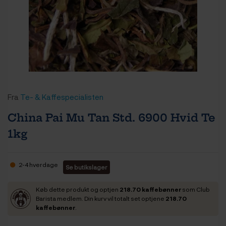
Fra
Te- & Kaffespecialisten
China Pai Mu Tan Std. 6900 Hvid Te
1kg
2-4 hverdage
Se butikslager
Køb dette produkt og optjen
218.70 kaffebønner
som Club
Barista medlem. Din kurv vil totalt set optjene
218.70
kaffebønner
.