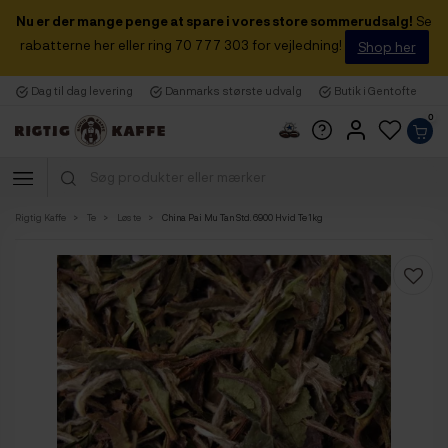
Nu er der mange penge at spare i vores store sommerudsalg!
Se
rabatterne her eller ring 70 777 303 for vejledning!
Shop her
Dag til dag levering
Danmarks største udvalg
Butik i Gentofte
0
Rigtig Kaffe
Te
Løs te
China Pai Mu Tan Std. 6900 Hvid Te 1kg