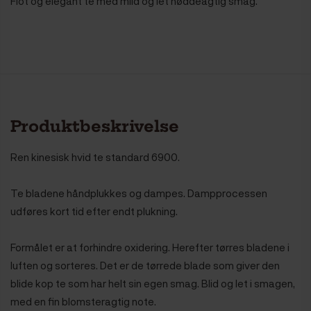
Flot og elegant te med mild og let nøddeagtig smag.
Produktbeskrivelse
Ren kinesisk hvid te standard 6900.
Te bladene håndplukkes og dampes. Dampprocessen
udføres kort tid efter endt plukning.
Formålet er at forhindre oxidering. Herefter tørres bladene i
luften og sorteres. Det er de tørrede blade som giver den
blide kop te som har helt sin egen smag. Blid og let i smagen,
med en fin blomsteragtig note.