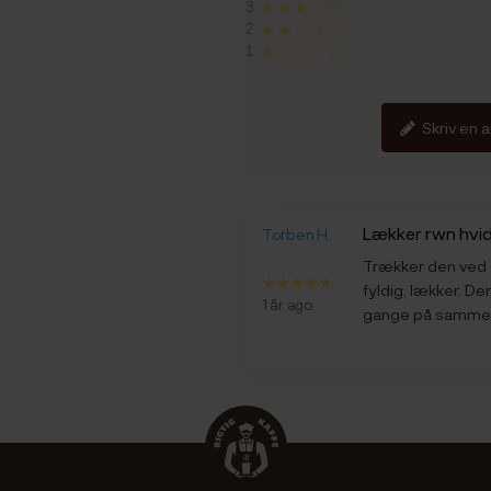
3
★★★☆☆
2
★★☆☆☆
1
★☆☆☆☆
Skriv en 
Lækker rwn hvid
Torben H.
Trækker den ved c
fyldig, lækker. De
1 år ago
gange på samme 