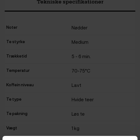
Tekniske specifikationer
Noter
Nødder
Te styrke
Medium
Trækketid
5 - 6 min.
Temperatur
70-75°C
Koffein niveau
Lavt
Te type
Hvide teer
Te pakning
Løs te
Vægt
1 kg