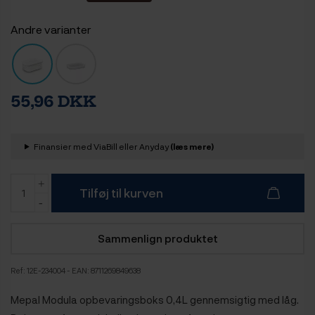
Andre varianter
55,96 DKK
Finansier med ViaBill eller Anyday
(læs mere)
Tilføj til kurven
Sammenlign produktet
Ref:
12E-234004
- EAN: 8711269849638
Mepal Modula opbevaringsboks 0,4L gennemsigtig med låg.