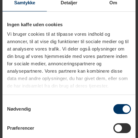
Dybde
9 cm
Samtykke
Detaljer
Om
Tåler opvaskemaskine
Ja
Ingen kaffe uden cookies
Vi bruger cookies til at tilpasse vores indhold og
annoncer, til at vise dig funktioner til sociale medier og til
at analysere vores trafik. Vi deler også oplysninger om
din brug af vores hjemmeside med vores partnere inden
for sociale medier, annonceringspartnere og
Produkter i samme kategori
analysepartnere. Vores partnere kan kombinere disse
data med andre oplysninger, du har givet dem, eller som
de har indsamlet fra din brug af deres tjenester.
Samtykkevalg
Nødvendig
Præferencer