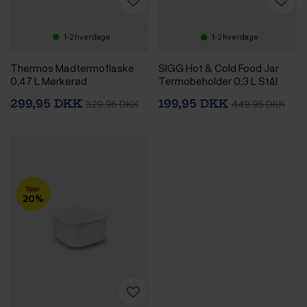
1-2 hverdage
1-2 hverdage
Thermos Madtermoflaske
SIGG Hot & Cold Food Jar
0,47 L Mørkerød
Termobeholder 0,3 L Stål
299,95 DKK
199,95 DKK
329,95 DKK
449,95 DKK
Spar
20%