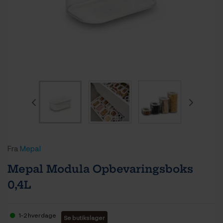
Fra
Mepal
Mepal Modula Opbevaringsboks
0,4L
1-2 hverdage
Se butikslager