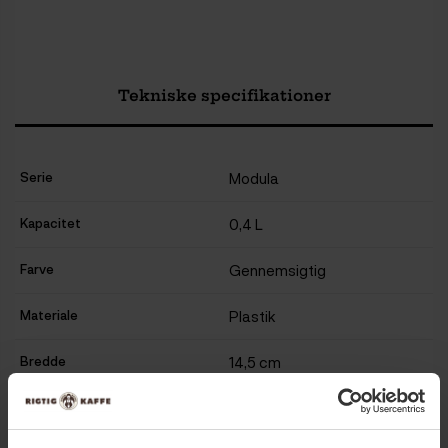
Tekniske specifikationer
Serie
Modula
Kapacitet
0,4 L
Farve
Gennemsigtig
Materiale
Plastik
Bredde
14,5 cm
Højde
5,5 cm