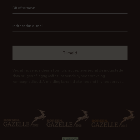
Ved at indsende denne formular accepterer jeg, at de indtastede
data bruges af Rigtig Kaffe til at sende nyhedsbreve og
kampagnetilbud. Afmelding kan altid ske nederst i nyhedsbrevet.