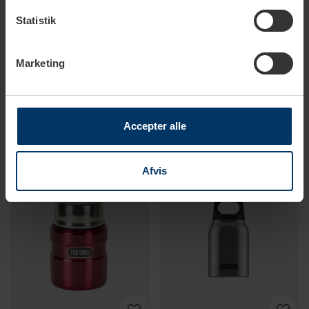
Statistik
1-2 hverdage
1-2 hverdage
Marketing
BUILT Mindful Køletaske 7,2 L
Thermos King
Lyseblå
Madtermoflaske 0,47 L
Mørkeblå
149,95 DKK
329,95 DKK
549,95 DKK
Accepter alle
Afvis