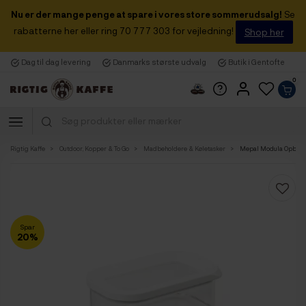
Nu er der mange penge at spare i vores store sommerudsalg!
Se
rabatterne her eller ring 70 777 303 for vejledning!
Shop her
Dag til dag levering
Danmarks største udvalg
Butik i Gentofte
0
Rigtig Kaffe
Outdoor, Kopper & To Go
Madbeholdere & Køletasker
Mepal Modula Opbevar
Spar
20%