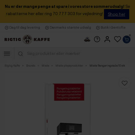
Nu er der mange penge at spare i vores store sommerudsalg!
Se
rabatterne her eller ring 70 777 303 for vejledning!
Shop her
Dag til dag levering
Danmarks største udvalg
Butik i Gentofte
0
Rigtig Kaffe
Brands
Miele
Miele plejeprodukter
Miele Rengøringstabs 10 stk