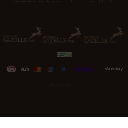
kampagnetilbud. Afmelding kan altid ske nederst i nyhedsbrevet.