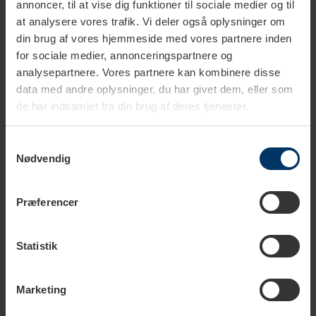
annoncer, til at vise dig funktioner til sociale medier og til
1-2 hverdage
1-2 hverdage
at analysere vores trafik. Vi deler også oplysninger om
Miele Plejepakke & 2kg Rigtig
Miele Afkalkningstabs 6 stk
din brug af vores hjemmeside med vores partnere inden
Kaffe
for sociale medier, annonceringspartnere og
analysepartnere. Vores partnere kan kombinere disse
899,95 DKK
149,95 DKK
999,70 DKK
data med andre oplysninger, du har givet dem, eller som
de har indsamlet fra din brug af deres tjenester.
Samtykkevalg
Nødvendig
Præferencer
Statistik
Marketing
1-2 hverdage
1-2 hverdage