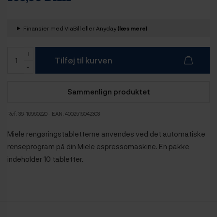
Finansier med ViaBill eller Anyday
(læs mere)
Tilføj til kurven
Sammenlign produktet
Ref:
36-10960220
- EAN: 4002516042303
Miele rengøringstabletterne anvendes ved det automatiske
renseprogram på din Miele espressomaskine. En pakke
indeholder 10 tabletter.