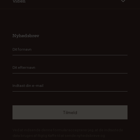
Viden
Nyhedsbrev
Ved at indsende denne formular accepterer jeg, at de indtastede
data bruges af Rigtig Kaffe til at sende nyhedsbreve og